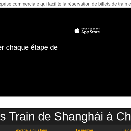
prise commerciale qui facilite la réservation de billets de train e
ter chaque étape de
es Train de Shanghái à C
Voyage le plus long
Le premier
Le de