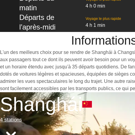
4 h 0 min
matin
Départs de
Voyage le plus rapide
4 h 1 min
l’après-midi
Information
L'un des meilleurs choix pour se rendre de Shanghái à Changsha e
aux passagers tout ce dont ils peuvent avoir besoin pour un vo
et un horaire étendu avec jusqu'à 35 départs quotidiens. De fa
dotés de voitures légères et spacieuses, équipées de sièges co
admirer les vues spectaculaires le long du trajet. Une autre ra
sont facilement accessibles par les transports publics, ce qui p
Shanghái
4 stations