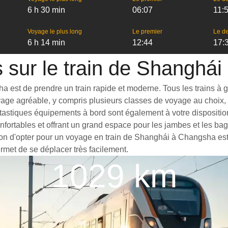
6 h 30 min
06:07
11:
Voyage le plus long
Le premier
Le de
6 h 14 min
12:44
17:
s sur le train de Shanghá
st de prendre un train rapide et moderne. Tous les trains à gran
yage agréable, y compris plusieurs classes de voyage au choix, 
ntastiques équipements à bord sont également à votre dispositio
nfortables et offrant un grand espace pour les jambes et les b
ison d'opter pour un voyage en train de Shanghái à Changsha est 
ermet de se déplacer très facilement.
1029 km