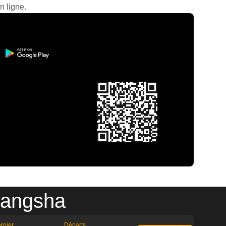
n ligne.
hangsha
rnier
Départs