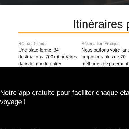
Itinéraire
Réseau Étendu
Réservation Pratique
Une plate-forme, 34+
Nous parlons votre lan
destinations, 700+ itinéraires
proposons plus de 20
dans le monde entier.
méthodes de paiement
Notre app gratuite pour faciliter chaque ét
voyage !