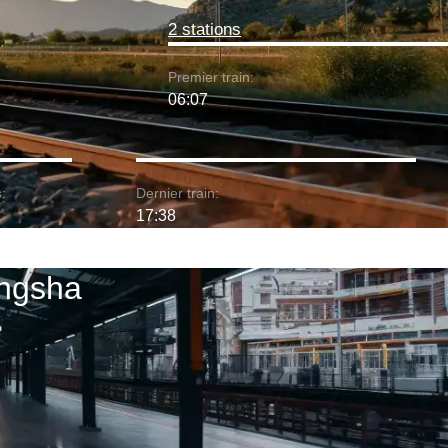
2 stations
Premier train:
06:07
:
Dernier train:
17:38
angsha