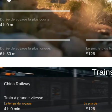
Durée de voyage la plus courte:
4 h 0 m
Durée de voyage la plus longue:
Le prix le plus b
6 h 30 m
$126
Train
China Railway
Train à grande vitesse
Le temps du voyage
Le prix de
4 h 0 min
$126