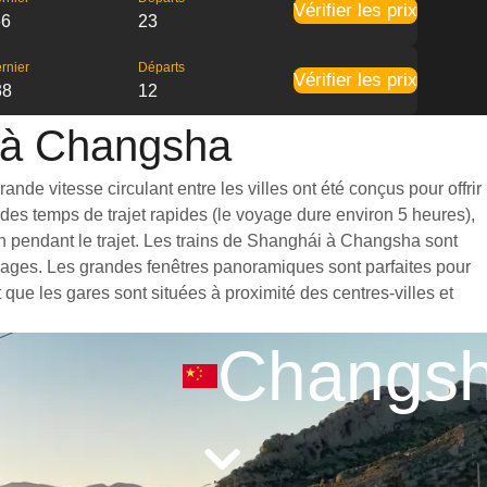
Vérifier les prix
56
23
rnier
Départs
Vérifier les prix
38
12
i à Changsha
de vitesse circulant entre les villes ont été conçus pour offrir
des temps de trajet rapides (le voyage dure environ 5 heures),
n pendant le trajet. Les trains de Shanghái à Changsha sont
agages. Les grandes fenêtres panoramiques sont parfaites pour
que les gares sont situées à proximité des centres-villes et
Changs