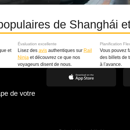
s populaires de Shanghái 
Évaluation excellente
Planification Fle
gue et
Lisez des
avis
authentiques sur
Rail
Vous pouvez f
Ninja
et découvrez ce que nos
des billets de 
.
voyageurs disent de nous.
à l'avance.
ape de votre