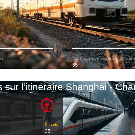
as:
Nb. moyen de départs quotidiens
35
s sur l’itinéraire Shanghái - Ch
Départs
35