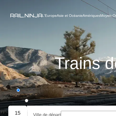
L'Europe
Asie et Océanie
Amériques
Moyen-Ori
Trains 
Aller simple
Aller-retour
15
Ville de départ