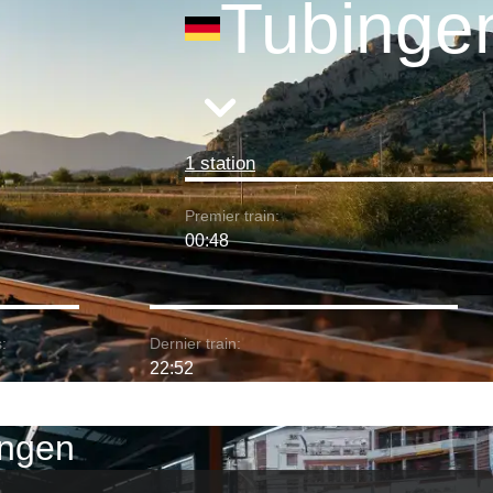
Tubinge
1 station
Premier train:
00:48
:
Dernier train:
22:52
bingen