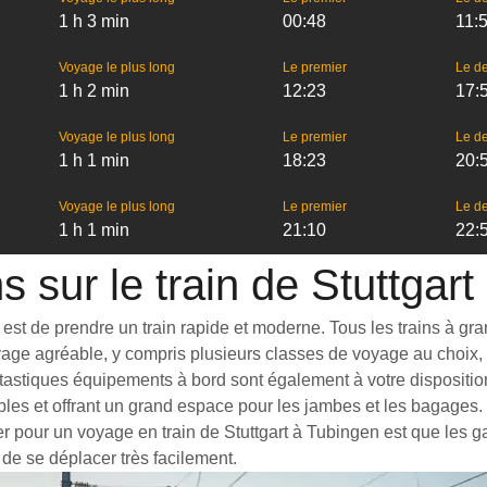
1 h 3 min
00:48
11:
Voyage le plus long
Le premier
Le de
1 h 2 min
12:23
17:
Voyage le plus long
Le premier
Le de
1 h 1 min
18:23
20:
Voyage le plus long
Le premier
Le de
1 h 1 min
21:10
22:
s sur le train de Stuttgar
st de prendre un train rapide et moderne. Tous les trains à grand
yage agréable, y compris plusieurs classes de voyage au choix, 
tastiques équipements à bord sont également à votre disposition 
bles et offrant un grand espace pour les jambes et les bagages
er pour un voyage en train de Stuttgart à Tubingen est que les ga
 de se déplacer très facilement.