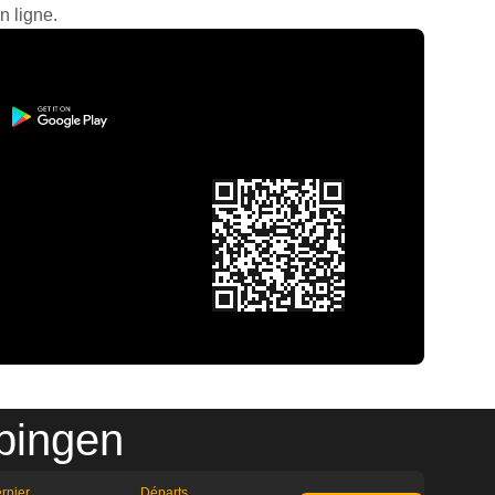
n ligne.
ubingen
rnier
Départs