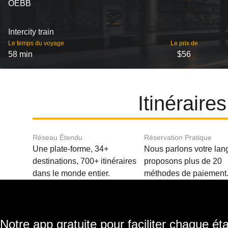
OEBB
Intercity train
Le temps du voyage
Le prix de
58 min
$56
Itinéraire
Réseau Étendu
Réservation Pratique
Une plate-forme, 34+
Nous parlons votre lan
destinations, 700+ itinéraires
proposons plus de 20
dans le monde entier.
méthodes de paiement
Notre app gratuite pour faciliter chaque ét