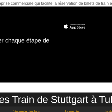
prise commerciale qui facilite la réservation de billets de train e
ter chaque étape de
es Train de Stuttgart à T
Voyage le plus long
Le premier
Le de