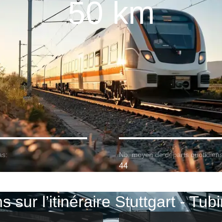
50 km
as:
Nb. moyen de départs quotidiens
44
s sur l’itinéraire Stuttgart - Tu