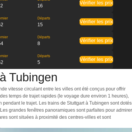
Vérifier les prix
52
16
rnier
Départs
Vérifier les prix
52
15
rnier
Départs
Vérifier les prix
54
8
rnier
Départs
Vérifier les prix
52
5
t à Tubingen
e vitesse circulant entre les villes ont été conçus pour offrir
des temps de trajet rapides (le voyage dure environ 1 heures),
pendant le trajet. Les trains de Stuttgart à Tubingen sont dotés
. Les grandes fenêtres panoramiques sont parfaites pour admirer
res sont situées à proximité des centres-villes et sont