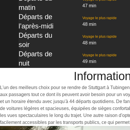
47 min
matin
Départs de
Voyage le plus rapide
48 min
l’après-midi
Départs du
Voyage le plus rapide
48 min
soir
Départs de
Voyage le plus rapide
49 min
nuit
Information
L'un des meilleurs choix pour se rendre de Stuttgart à Tubingen e
aux passagers tout ce dont ils peuvent avoir besoin pour un vo
et un horaire étendu avec jusqu'à 44 départs quotidiens. De fan
de voitures légères et spacieuses, équipées de sièges conforta
les vues spectaculaires le long du trajet. Une autre raison d'opt
facilement accessibles par les transports publics, ce qui permet