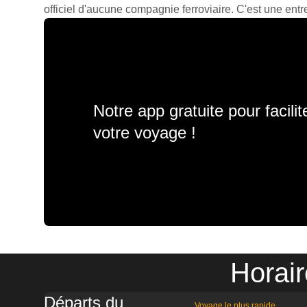
officiel d'aucune compagnie ferroviaire. C'est une entre
Notre app gratuite pour facili
votre voyage !
Horair
Départs du
Voyage le plus rapide