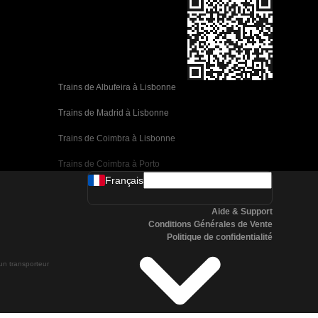
Trains de Albufeira à Lisbonne
Trains de Madrid à Lisbonne
Trains de Coimbra à Lisbonne
Trains de Coimbra à Porto
Français
Trains de Valence à Barcelone
Aide & Support
Trains de Séville à Barcelone
Conditions Générales de Vente
Politique de confidentialité
Trains de Malaga à Barcelone
 un transporteur
Trains de Malaga à Madrid
Trains de Cordoue à Madrid
Trains de San Sebastian à Madrid