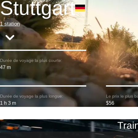
Stuttgart
1 station
Durée de voyage la plus courte:
47 m
Durée de voyage la plus longue:
Le prix le plus b
1 h 3 m
$56
Train