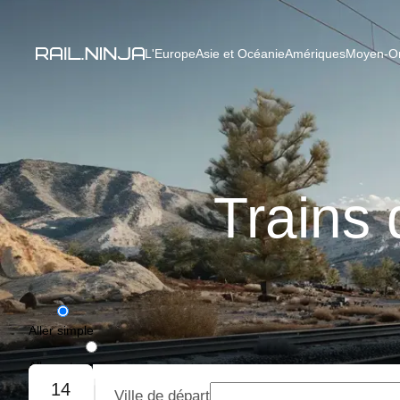
L'Europe
Asie et Océanie
Amériques
Moyen-Ori
Trains 
Aller simple
Aller-retour
14
Ville de départ