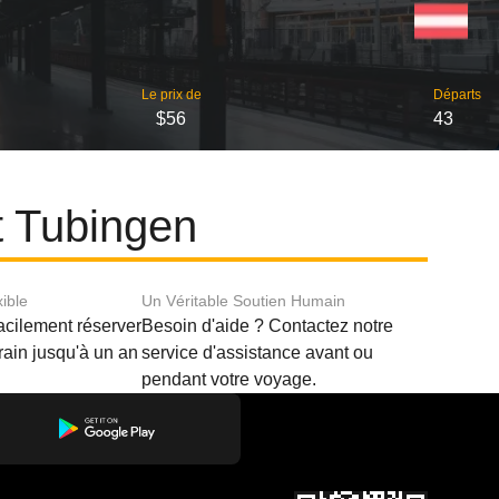
Le prix de
Départs
$56
43
et Tubingen
xible
Un Véritable Soutien Humain
acilement réserver
Besoin d'aide ? Contactez notre
train jusqu'à un an
service d'assistance avant ou
pendant votre voyage.