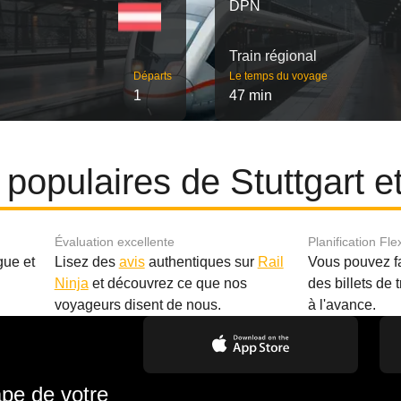
DPN
Train régional
Départs
Le temps du voyage
1
47 min
s populaires de Stuttgart 
Évaluation excellente
Planification Fle
gue et
Lisez des
avis
authentiques sur
Rail
Vous pouvez f
Ninja
et découvrez ce que nos
des billets de 
.
voyageurs disent de nous.
à l'avance.
ape de votre