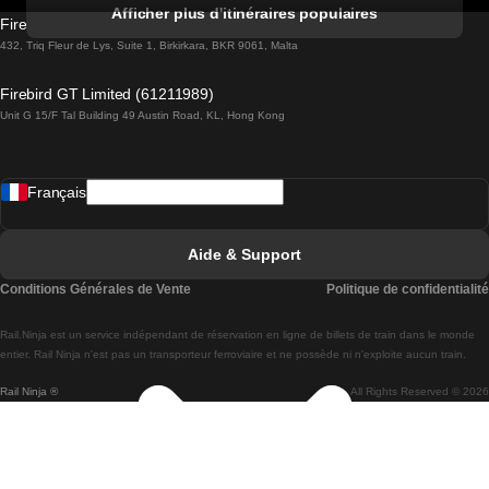
Trains de Albufeira à Lisbonne
Afficher plus d'itinéraires populaires
Firebird GT Limited (OC 1451)
Trains de Lisbonne à Lagos
432, Triq Fleur de Lys, Suite 1, Birkirkara, BKR 9061, Malta
Trains de Lagos à Lisbonne
Firebird GT Limited (61211989)
Unit G 15/F Tal Building 49 Austin Road, KL, Hong Kong
Trains de Lisbonne à Madrid
Trains de Madrid à Lisbonne
Français
Trains de Lisbonne à Faro
Trains de Faro à Lisbonne
Aide & Support
Trains de Lisbonne à Coimbra
Conditions Générales de Vente
Politique de confidentialité
Trains de Coimbra à Lisbonne
Rail.Ninja est un service indépendant de réservation en ligne de billets de train dans le monde
Trains de Lisbonne à Braga
entier. Rail Ninja n'est pas un transporteur ferroviaire et ne possède ni n'exploite aucun train.
Rail Ninja ®
All Rights Reserved © 2026
Trains de Braga à Lisbonne
Trains de Porto à Coimbra
Trains de Coimbra à Porto