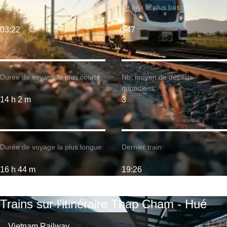
Premier train:
Le prix le plus bas:
03:22
$47
Durée de voyage la plus courte:
Nb. moyen de départs
quotidiens:
14 h 2 m
3
Durée de voyage la plus longue:
Dernier train:
16 h 44 m
19:26
Trains sur l’itinéraire Thap Cham - Hué
Vietnam Railway