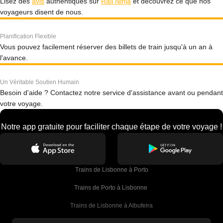
Lisez des
avis
authentiques sur
Rail Ninja
et découvrez ce que nos
voyageurs disent de nous.
Planification Flexible
Vous pouvez facilement réserver des billets de train jusqu'à un an à
l'avance.
Un Véritable Soutien Humain
Besoin d'aide ? Contactez notre service d'assistance avant ou pendant
votre voyage.
Notre app gratuite pour faciliter chaque étape de votre voyage !
Trains de Lisbonne à Porto
Trains de Porto à Lisbonne 
Trains de Lisbonne à Albufeira