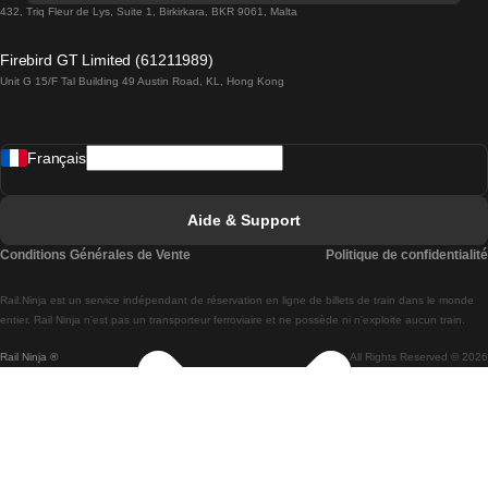
Trains de Lisbonne à Lagos
432, Triq Fleur de Lys, Suite 1, Birkirkara, BKR 9061, Malta
Trains de Lagos à Lisbonne
Firebird GT Limited (61211989)
Unit G 15/F Tal Building 49 Austin Road, KL, Hong Kong
Trains de Lisbonne à Madrid
Trains de Madrid à Lisbonne
Français
Trains de Lisbonne à Faro
Trains de Faro à Lisbonne
Aide & Support
Trains de Lisbonne à Coimbra
Conditions Générales de Vente
Politique de confidentialité
Trains de Coimbra à Lisbonne
Rail.Ninja est un service indépendant de réservation en ligne de billets de train dans le monde
Trains de Lisbonne à Braga
entier. Rail Ninja n'est pas un transporteur ferroviaire et ne possède ni n'exploite aucun train.
Rail Ninja ®
All Rights Reserved © 2026
Trains de Braga à Lisbonne
Trains de Porto à Coimbra
Trains de Coimbra à Porto
Trains de Barcelone à Madrid