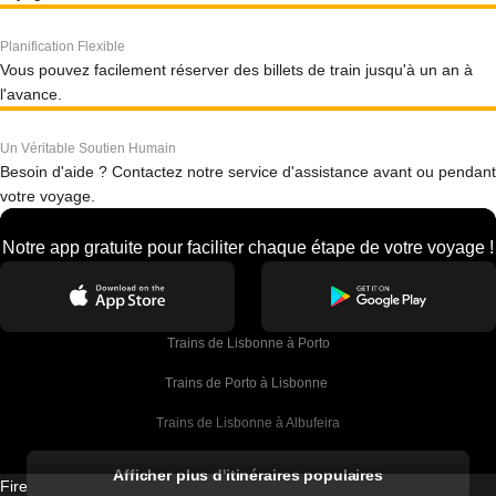
Planification Flexible
Vous pouvez facilement réserver des billets de train jusqu'à un an à
l'avance.
Un Véritable Soutien Humain
Besoin d'aide ? Contactez notre service d'assistance avant ou pendant
votre voyage.
Notre app gratuite pour faciliter chaque étape de votre voyage !
Trains de Lisbonne à Porto
Trains de Porto à Lisbonne 
Trains de Lisbonne à Albufeira
Trains de Albufeira à Lisbonne
Afficher plus d'itinéraires populaires
Firebird GT Limited (OC 1451)