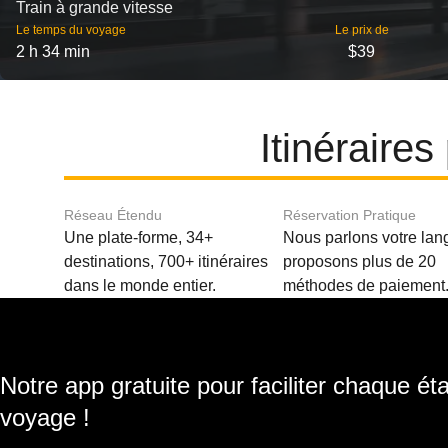
Train à grande vitesse
Le temps du voyage
Le prix de
2 h 34 min
$39
Itinéraire
Réseau Étendu
Réservation Pratique
Une plate-forme, 34+
Nous parlons votre lan
destinations, 700+ itinéraires
proposons plus de 20
dans le monde entier.
méthodes de paiement
Notre app gratuite pour faciliter chaque ét
voyage !