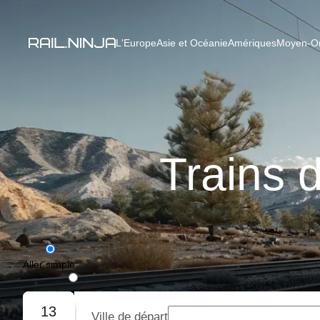
L'Europe
Asie et Océanie
Amériques
Moyen-Ori
Trains 
Aller simple
Aller-retour
13
Ville de départ