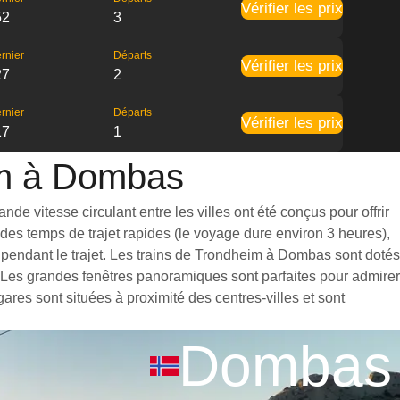
Vérifier les prix
52
3
rnier
Départs
Vérifier les prix
27
2
rnier
Départs
Vérifier les prix
17
1
eim à Dombas
e vitesse circulant entre les villes ont été conçus pour offrir
des temps de trajet rapides (le voyage dure environ 3 heures),
 pendant le trajet. Les trains de Trondheim à Dombas sont dotés
. Les grandes fenêtres panoramiques sont parfaites pour admirer
ares sont situées à proximité des centres-villes et sont
Dombas