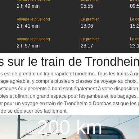
2 h 49 min
05:55
09:
Voyage le plus long
Le premier
Le de
2 h 41 min
13:06
15:
Voyage le plus long
Le premier
Le de
2 h 57 min
23:17
23:
s sur le train de Trondh
t de prendre un train rapide et moderne. Tous les trains à grand
yage agréable, y compris plusieurs classes de voyage au choix, 
tastiques équipements à bord sont également à votre disposition
bles et offrant un grand espace pour les jambes et les bagages
pter pour un voyage en train de Trondheim à Dombas est que les g
 de se déplacer très facilement.
200 km