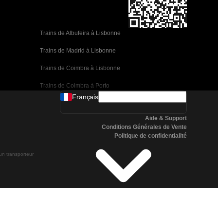
Trains de Albufeira à Lisbonne
Trains de Madrid à Lisbonne
Trains de Coimbra à Lisbonne
Trains de Coimbra à Porto
Français
Trains de Valence à Barcelone
Aide & Support
Trains de Séville à Barcelone
Conditions Générales de Vente
Politique de confidentialité
Trains de Malaga à Barcelone
 un transporteur
Trains de Malaga à Madrid
Trains de Cordoue à Madrid
Trains de San Sebastian à Madrid
Trains de Séville à Malaga