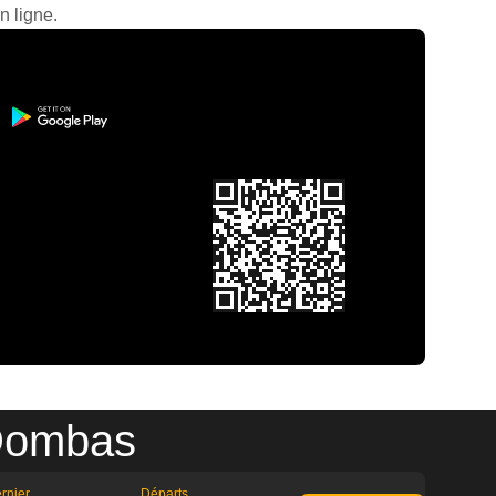
n ligne.
 Dombas
rnier
Départs