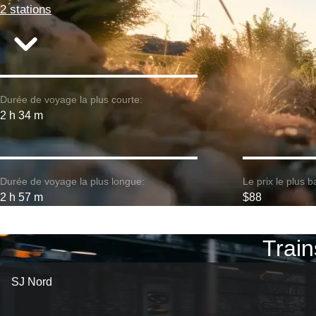
2 stations
Durée de voyage la plus courte:
2 h 34 m
Durée de voyage la plus longue:
Le prix le plus b
2 h 57 m
$88
Train
SJ Nord