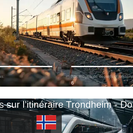
as:
Nb. moyen de départs quotidiens
6
s sur l’itinéraire Trondheim - 