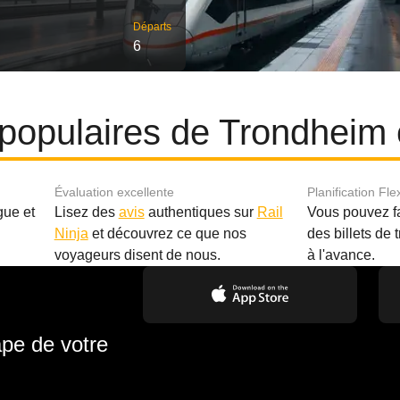
Départs
6
s populaires de Trondhei
Évaluation excellente
Planification Fle
gue et
Lisez des
avis
authentiques sur
Rail
Vous pouvez f
Ninja
et découvrez ce que nos
des billets de 
.
voyageurs disent de nous.
à l'avance.
ape de votre