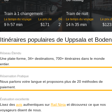
Train à 1 changement
Train de nuit
Le temps du voyage
Le prix de
Départs
Le temps du voyage
Le prix 
9 h 57 min
$171
2
14 h 35 min
$123
Itinéraires populaires de Uppsala et Boden
Réseau Étendu
Une plate-forme, 34+ destinations, 700+ itinéraires dans le monde
entier.
Réservation Pratique
Nous parlons votre langue et proposons plus de 20 méthodes de
paiement.
Évaluation excellente
Lisez des
avis
authentiques sur
Rail Ninja
et découvrez ce que nos
voyageurs disent de nous.