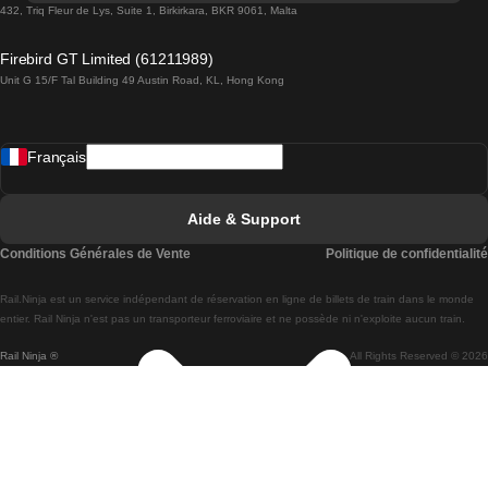
Trains de Lisbonne à Lagos
432, Triq Fleur de Lys, Suite 1, Birkirkara, BKR 9061, Malta
Trains de Lagos à Lisbonne
Firebird GT Limited (61211989)
Unit G 15/F Tal Building 49 Austin Road, KL, Hong Kong
Trains de Lisbonne à Madrid
Trains de Madrid à Lisbonne
Français
Trains de Lisbonne à Faro
Trains de Faro à Lisbonne
Aide & Support
Trains de Lisbonne à Coimbra
Conditions Générales de Vente
Politique de confidentialité
Trains de Coimbra à Lisbonne
Rail.Ninja est un service indépendant de réservation en ligne de billets de train dans le monde
Trains de Lisbonne à Braga
entier. Rail Ninja n'est pas un transporteur ferroviaire et ne possède ni n'exploite aucun train.
Rail Ninja ®
All Rights Reserved © 2026
Trains de Braga à Lisbonne
Trains de Porto à Coimbra
Trains de Coimbra à Porto
Trains de Barcelone à Madrid