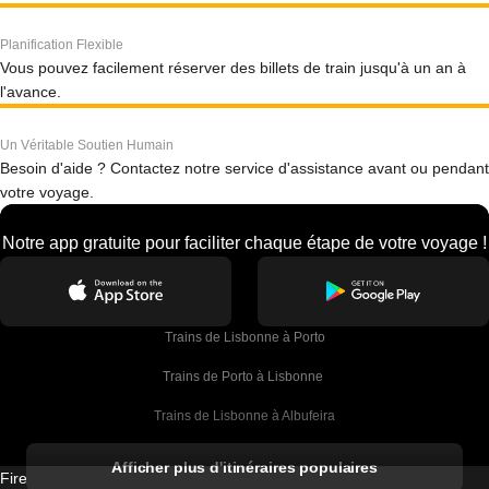
Planification Flexible
Vous pouvez facilement réserver des billets de train jusqu'à un an à
l'avance.
Un Véritable Soutien Humain
Besoin d'aide ? Contactez notre service d'assistance avant ou pendant
votre voyage.
Notre app gratuite pour faciliter chaque étape de votre voyage !
Trains de Lisbonne à Porto
Trains de Porto à Lisbonne 
Trains de Lisbonne à Albufeira
Trains de Albufeira à Lisbonne
Afficher plus d'itinéraires populaires
Firebird GT Limited (OC 1451)