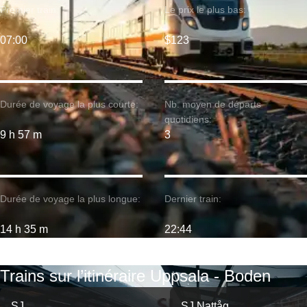
Premier train:
Le prix le plus bas:
07:00
$123
Durée de voyage la plus courte:
Nb. moyen de départs
quotidiens:
9 h 57 m
3
Durée de voyage la plus longue:
Dernier train:
14 h 35 m
22:44
Trains sur l’itinéraire Uppsala - Boden
SJ
SJ Nattåg