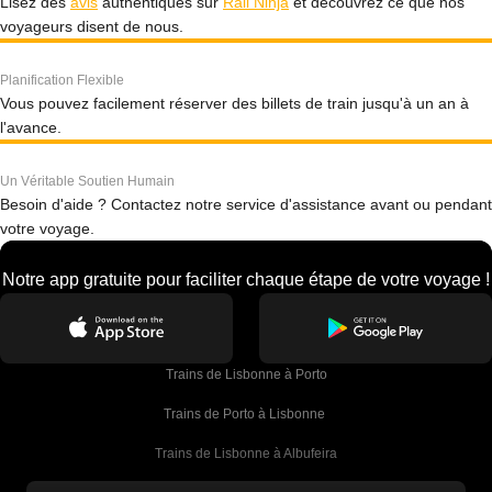
Lisez des
avis
authentiques sur
Rail Ninja
et découvrez ce que nos
voyageurs disent de nous.
Planification Flexible
Vous pouvez facilement réserver des billets de train jusqu'à un an à
l'avance.
Un Véritable Soutien Humain
Besoin d'aide ? Contactez notre service d'assistance avant ou pendant
votre voyage.
Notre app gratuite pour faciliter chaque étape de votre voyage !
Trains de Lisbonne à Porto
Trains de Porto à Lisbonne 
Trains de Lisbonne à Albufeira