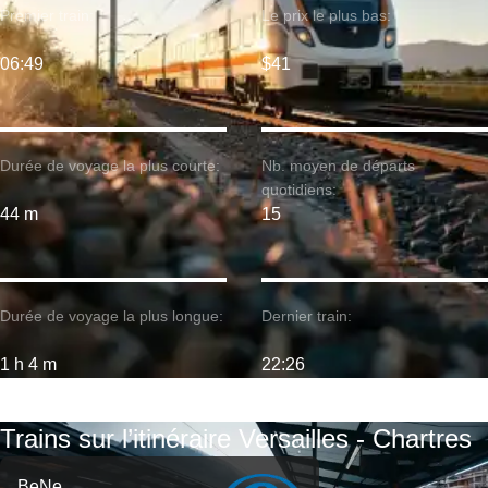
Premier train:
Le prix le plus bas:
06:49
$41
Durée de voyage la plus courte:
Nb. moyen de départs
quotidiens:
44 m
15
Durée de voyage la plus longue:
Dernier train:
1 h 4 m
22:26
Trains sur l’itinéraire Versailles - Chartres
BeNe