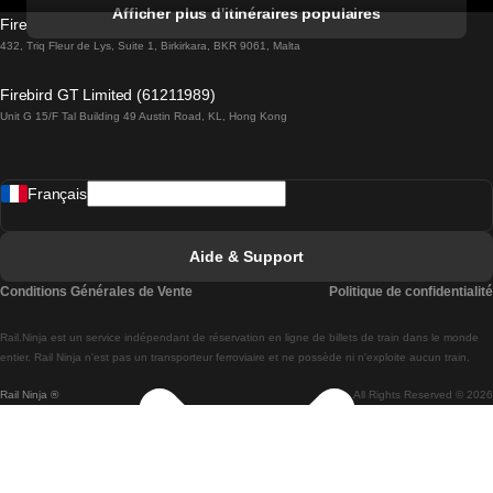
Trains de Albufeira à Lisbonne
Afficher plus d'itinéraires populaires
Firebird GT Limited (OC 1451)
Trains de Lisbonne à Lagos
432, Triq Fleur de Lys, Suite 1, Birkirkara, BKR 9061, Malta
Trains de Lagos à Lisbonne
Firebird GT Limited (61211989)
Unit G 15/F Tal Building 49 Austin Road, KL, Hong Kong
Trains de Lisbonne à Madrid
Trains de Madrid à Lisbonne
Français
Trains de Lisbonne à Faro
Trains de Faro à Lisbonne
Aide & Support
Trains de Lisbonne à Coimbra
Conditions Générales de Vente
Politique de confidentialité
Trains de Coimbra à Lisbonne
Rail.Ninja est un service indépendant de réservation en ligne de billets de train dans le monde
Trains de Lisbonne à Braga
entier. Rail Ninja n'est pas un transporteur ferroviaire et ne possède ni n'exploite aucun train.
Rail Ninja ®
All Rights Reserved © 2026
Trains de Braga à Lisbonne
Trains de Porto à Coimbra
Trains de Coimbra à Porto