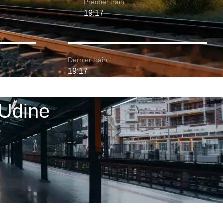
Premier train:
19:17
:
Dernier train:
19:17
 Udine