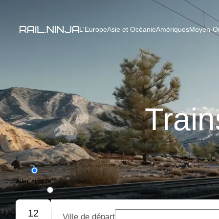
L'Europe
Asie et Océanie
Amériques
Moyen-Ori
Train
Aller simple
Aller-retour
12
Ville de départ