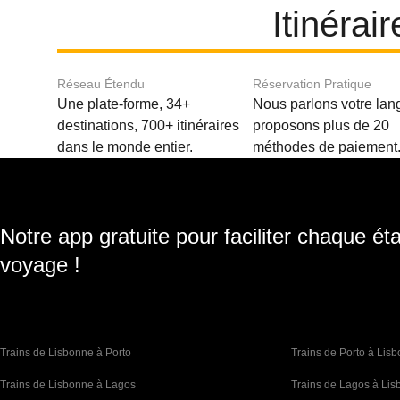
Itinérai
Réseau Étendu
Réservation Pratique
Une plate-forme, 34+
Nous parlons votre lan
destinations, 700+ itinéraires
proposons plus de 20
dans le monde entier.
méthodes de paiement
Notre app gratuite pour faciliter chaque ét
voyage !
Trains de Lisbonne à Porto
Trains de Porto à Lis
Trains de Lisbonne à Lagos
Trains de Lagos à Li