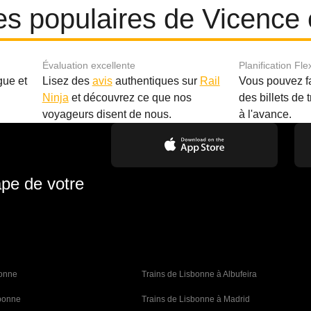
res populaires de Vicence
Évaluation excellente
Planification Fle
gue et
Lisez des
avis
authentiques sur
Rail
Vous pouvez f
Ninja
et découvrez ce que nos
des billets de 
.
voyageurs disent de nous.
à l'avance.
ape de votre
bonne 
Trains de Lisbonne à Albufeira
sbonne
Trains de Lisbonne à Madrid