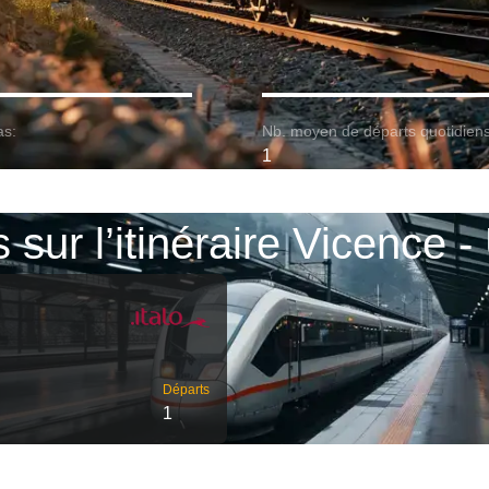
as:
Nb. moyen de départs quotidiens
1
s sur l’itinéraire Vicence -
Départs
1