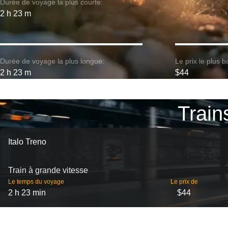
Durée de voyage la plus courte:
2 h 23 m
Durée de voyage la plus longue:
Le prix le plus b
2 h 23 m
$44
Train
Italo Treno
Train à grande vitesse
Le temps du voyage
Le prix de
2 h 23 min
$44