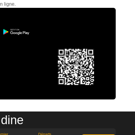
n ligne.
Udine
rnier
Départs