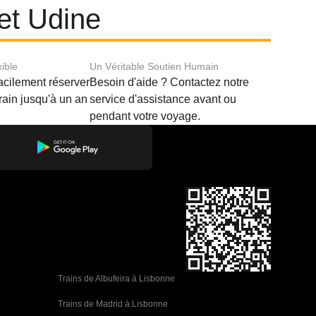
 et Udine
xible
Un Véritable Soutien Humain
acilement réserver
Besoin d'aide ? Contactez notre
train jusqu'à un an
service d'assistance avant ou
pendant votre voyage.
Trains de Albufeira à Lisbonne
Trains de Madrid à Lisbonne