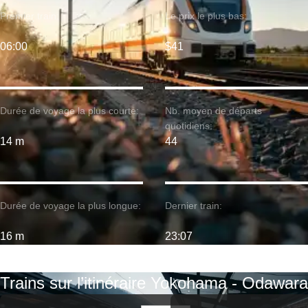
Premier train:
Le prix le plus bas:
06:00
$41
Durée de voyage la plus courte:
Nb. moyen de départs
quotidiens:
14 m
44
Durée de voyage la plus longue:
Dernier train:
16 m
23:07
Trains sur l’itinéraire Yokohama - Odawara