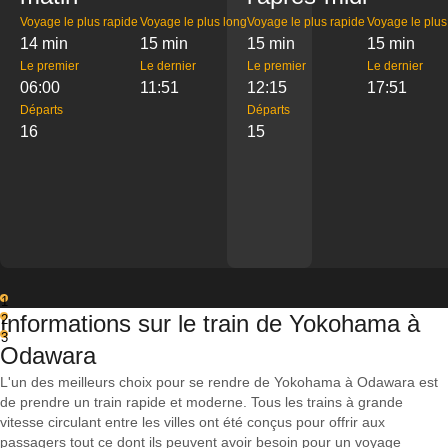
Voyage le plus rapide
Voyage le plus long
Voyage le plus rapide
Voyage le plus
14 min
15 min
15 min
15 min
Le premier
Le dernier
Le premier
Le dernier
06:00
11:51
12:15
17:51
Départs
Départs
16
15
1
Informations sur le train de Yokohama à
2
3
Odawara
L'un des meilleurs choix pour se rendre de Yokohama à Odawara est
de prendre un train rapide et moderne. Tous les trains à grande
vitesse circulant entre les villes ont été conçus pour offrir aux
passagers tout ce dont ils peuvent avoir besoin pour un voyage