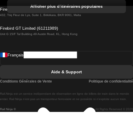
Trains de Albufeira à Lisbonne
Afficher plus d'itinéraires populaires
Firebird GT Limited (OC 1451)
Trains de Lisbonne à Lagos
432, Triq Fleur de Lys, Suite 1, Birkirkara, BKR 9061, Malta
Trains de Lagos à Lisbonne
Firebird GT Limited (61211989)
Unit G 15/F Tal Building 49 Austin Road, KL, Hong Kong
Trains de Lisbonne à Madrid
Trains de Madrid à Lisbonne
Français
Trains de Lisbonne à Faro
Trains de Faro à Lisbonne
Aide & Support
Trains de Lisbonne à Coimbra
Conditions Générales de Vente
Politique de confidentialité
Trains de Coimbra à Lisbonne
Rail.Ninja est un service indépendant de réservation en ligne de billets de train dans le monde
Trains de Lisbonne à Braga
entier. Rail Ninja n'est pas un transporteur ferroviaire et ne possède ni n'exploite aucun train.
Rail Ninja ®
All Rights Reserved © 2026
Trains de Braga à Lisbonne
Trains de Porto à Coimbra
Trains de Coimbra à Porto