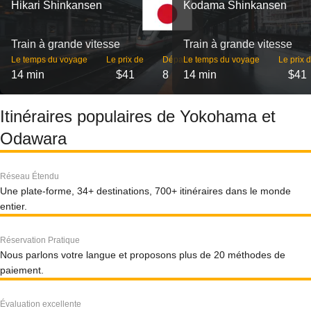
Hikari Shinkansen
Kodama Shinkansen
Train à grande vitesse
Train à grande vitesse
Le temps du voyage
Le prix de
Départs
Le temps du voyage
Le prix 
14 min
$41
8
14 min
$41
Itinéraires populaires de Yokohama et
Odawara
Réseau Étendu
Une plate-forme, 34+ destinations, 700+ itinéraires dans le monde
entier.
Réservation Pratique
Nous parlons votre langue et proposons plus de 20 méthodes de
paiement.
Évaluation excellente