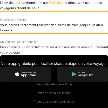
Lisez des
avis
authentiques sur
Rail Ninja
et découvrez ce que nos
voyageurs disent de nous.
Planification Flexible
Vous pouvez facilement réserver des billets de train jusqu'à un an à
l'avance.
Un Véritable Soutien Humain
Besoin d'aide ? Contactez notre service d'assistance avant ou pendant
votre voyage.
Notre app gratuite pour faciliter chaque étape de votre voyage !
Trains de Lisbonne à Porto
Trains de Porto à Lisbonne 
Trains de Lisbonne à Albufeira