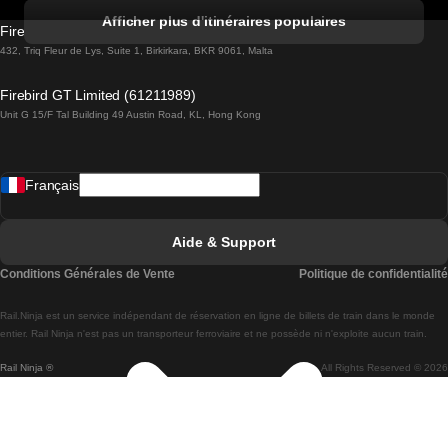
Trains de Albufeira à Lisbonne
Afficher plus d'itinéraires populaires
Firebird GT Limited (OC 1451)
Trains de Lisbonne à Lagos
432, Triq Fleur de Lys, Suite 1, Birkirkara, BKR 9061, Malta
Trains de Lagos à Lisbonne
Firebird GT Limited (61211989)
Unit G 15/F Tal Building 49 Austin Road, KL, Hong Kong
Trains de Lisbonne à Madrid
Trains de Madrid à Lisbonne
Français
Trains de Lisbonne à Faro
Trains de Faro à Lisbonne
Aide & Support
Trains de Lisbonne à Coimbra
Conditions Générales de Vente
Politique de confidentialité
Trains de Coimbra à Lisbonne
Rail.Ninja est un service indépendant de réservation en ligne de billets de train dans le monde
Trains de Lisbonne à Braga
entier. Rail Ninja n'est pas un transporteur ferroviaire et ne possède ni n'exploite aucun train.
Rail Ninja ®
All Rights Reserved © 2026
Trains de Braga à Lisbonne
Trains de Porto à Coimbra
Trains de Coimbra à Porto