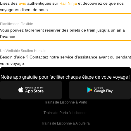
Lisez des
avis
authentiques sur
Rail Ninja
et découvrez ce que nos
voyageurs disent de nous.
Planification Flexible
Vous pouvez facilement réserver des billets de train jusqu'à un an à
l'avance.
Un Véritable Soutien Humain
Besoin d'aide ? Contactez notre service d'assistance avant ou pendant
votre voyage.
Notre app gratuite pour faciliter chaque étape de votre voyage !
Trains de Lisbonne à Porto
Trains de Porto à Lisbonne 
Trains de Lisbonne à Albufeira