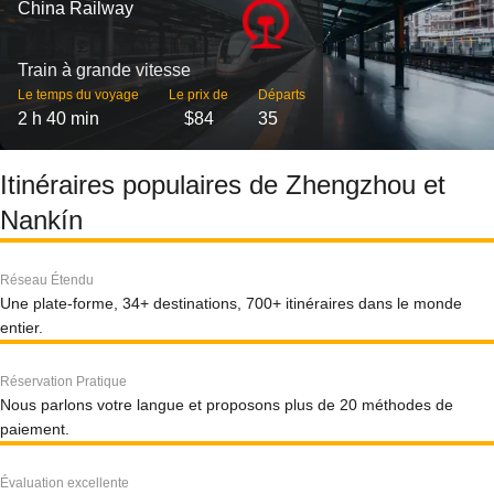
China Railway
Train à grande vitesse
Le temps du voyage
Le prix de
Départs
2 h 40 min
$84
35
Itinéraires populaires de Zhengzhou et
Nankín
Réseau Étendu
Une plate-forme, 34+ destinations, 700+ itinéraires dans le monde
entier.
Réservation Pratique
Nous parlons votre langue et proposons plus de 20 méthodes de
paiement.
Évaluation excellente