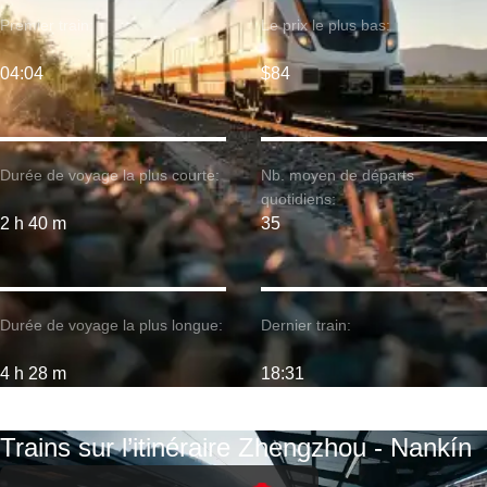
Premier train:
Le prix le plus bas:
04:04
$84
Durée de voyage la plus courte:
Nb. moyen de départs
quotidiens:
2 h 40 m
35
Durée de voyage la plus longue:
Dernier train:
4 h 28 m
18:31
Trains sur l’itinéraire Zhengzhou - Nankín