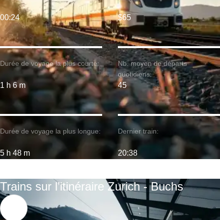
00:24
$65
Durée de voyage la plus courte:
Nb. moyen de départs
quotidiens:
1 h 6 m
45
Durée de voyage la plus longue:
Dernier train:
5 h 48 m
20:38
Trains sur l’itinéraire Zurich - Buchs