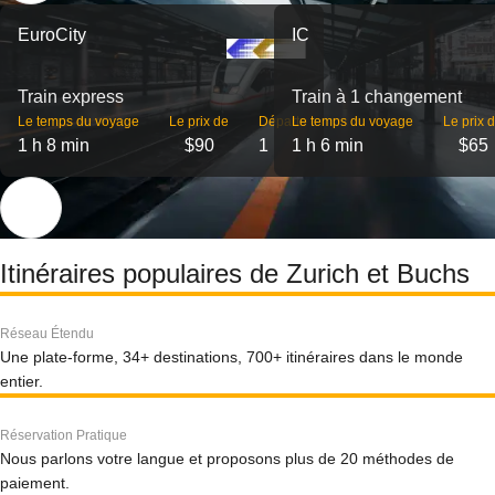
EuroCity
IC
Train express
Train à 1 changement
Le temps du voyage
Le prix de
Départs
Le temps du voyage
Le prix 
1 h 8 min
$90
1
1 h 6 min
$65
Itinéraires populaires de Zurich et Buchs
Réseau Étendu
Une plate-forme, 34+ destinations, 700+ itinéraires dans le monde
entier.
Réservation Pratique
Nous parlons votre langue et proposons plus de 20 méthodes de
paiement.