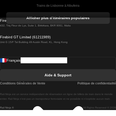
Trains de Lisbonne à Albufeira
Trains de Albufeira à Lisbonne
Afficher plus d'itinéraires populaires
Firebird GT Limited (OC 1451)
Trains de Lisbonne à Lagos
432, Triq Fleur de Lys, Suite 1, Birkirkara, BKR 9061, Malta
Trains de Lagos à Lisbonne
Firebird GT Limited (61211989)
Unit G 15/F Tal Building 49 Austin Road, KL, Hong Kong
Trains de Lisbonne à Madrid
Trains de Madrid à Lisbonne
Français
Trains de Lisbonne à Faro
Trains de Faro à Lisbonne
Aide & Support
Trains de Lisbonne à Coimbra
Conditions Générales de Vente
Politique de confidentialité
Trains de Coimbra à Lisbonne
Rail.Ninja est un service indépendant de réservation en ligne de billets de train dans le monde
Trains de Lisbonne à Braga
entier. Rail Ninja n'est pas un transporteur ferroviaire et ne possède ni n'exploite aucun train.
Rail Ninja ®
All Rights Reserved © 2026
Trains de Braga à Lisbonne