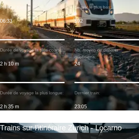
Premier train:
Le prix le plus bas:
06:33
$92
Durée de voyage la plus courte:
Nb. moyen de départs
quotidiens:
2 h 10 m
24
Durée de voyage la plus longue:
Dernier train:
2 h 35 m
23:05
Trains sur l’itinéraire Zurich - Locarno