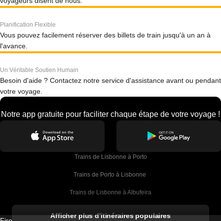
voyageurs disent de nous.
Planification Flexible
Vous pouvez facilement réserver des billets de train jusqu'à un an à
l'avance.
Un Véritable Soutien Humain
Besoin d'aide ? Contactez notre service d'assistance avant ou pendant
votre voyage.
Notre app gratuite pour faciliter chaque étape de votre voyage !
Trains de Lisbonne à Porto
Trains de Porto à Lisbonne 
Trains de Lisbonne à Albufeira
Trains de Albufeira à Lisbonne
Afficher plus d'itinéraires populaires
Firebird GT Limited (OC 1451)