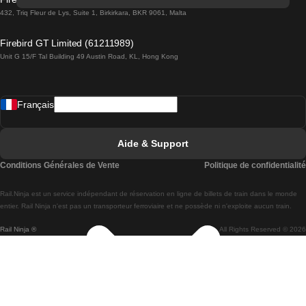
Trains de Lisbonne à Lagos
432, Triq Fleur de Lys, Suite 1, Birkirkara, BKR 9061, Malta
Trains de Lagos à Lisbonne
Firebird GT Limited (61211989)
Unit G 15/F Tal Building 49 Austin Road, KL, Hong Kong
Trains de Lisbonne à Madrid
Trains de Madrid à Lisbonne
Français
Trains de Lisbonne à Faro
Trains de Faro à Lisbonne
Aide & Support
Trains de Lisbonne à Coimbra
Conditions Générales de Vente
Politique de confidentialité
Trains de Coimbra à Lisbonne
Rail.Ninja est un service indépendant de réservation en ligne de billets de train dans le monde
Trains de Lisbonne à Braga
entier. Rail Ninja n'est pas un transporteur ferroviaire et ne possède ni n'exploite aucun train.
Rail Ninja ®
All Rights Reserved © 2026
Trains de Braga à Lisbonne
Trains de Porto à Coimbra
Trains de Coimbra à Porto
Trains de Barcelone à Madrid