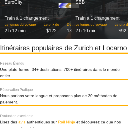
EuroCity
SBB
Train à 1 changement
Train à 1 changement
Le temps du voyage
Le prix de
Départs
Le temps du voyage
Le prix 
2 h 12 min
$122
13
2 h 10 min
$92
Itinéraires populaires de Zurich et Locarno
Réseau Étendu
Une plate-forme, 34+ destinations, 700+ itinéraires dans le monde
entier.
Réservation Pratique
Nous parlons votre langue et proposons plus de 20 méthodes de
paiement.
Évaluation excellente
Lisez des
avis
authentiques sur
Rail Ninja
et découvrez ce que nos