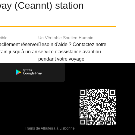
way (Ceannt) station
xible
Un Véritable Soutien Humain
acilement réserver
Besoin d'aide ? Contactez notre
train jusqu'à un an
service d'assistance avant ou
pendant votre voyage.
Trains de Albufeira à Lisbonne