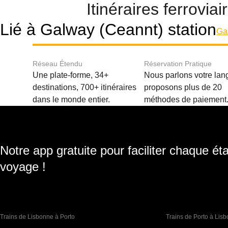
Itinéraires ferrovi
Lié à Galway (Ceannt) station
Ga
Réseau Étendu
Réservation Pratique
Une plate-forme, 34+
Nous parlons votre lan
destinations, 700+ itinéraires
proposons plus de 20
dans le monde entier.
méthodes de paiement
Notre app gratuite pour faciliter chaque ét
voyage !
Trains de Lisbonne à Porto
Trains de Porto à Lis