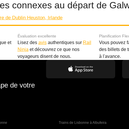
aires connexes au départ de Gal
re de Dublin Heuston, Irlande
Évaluation excellente
Planification Fle
gue et
Lisez des
avis
authentiques sur
Rail
Vous pouvez f
Ninja
et découvrez ce que nos
des billets de 
.
voyageurs disent de nous.
à l'avance.
ape de votre
bonne 
Trains de Lisbonne à Albufeira