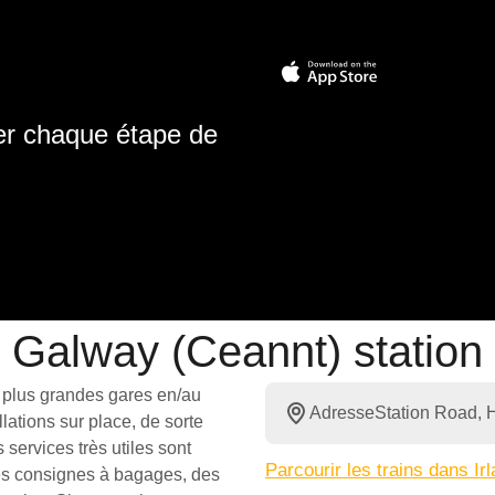
ter chaque étape de
Galway (Ceannt) station
 plus grandes gares en/au
Adresse
Station Road, 
llations sur place, de sorte
services très utiles sont
Parcourir les trains dans Ir
des consignes à bagages, des