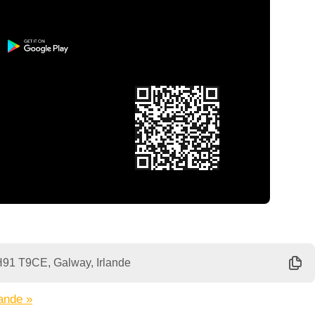
H91 T9CE, Galway, Irlande
lande »