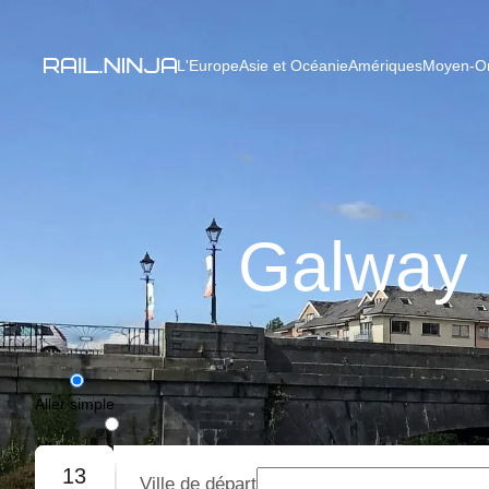
L'Europe
Asie et Océanie
Amériques
Moyen-Ori
Galway (
Aller simple
Aller-retour
13
Ville de départ