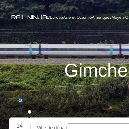
L'Europe
Asie et Océanie
Amériques
Moyen-Ori
Gimche
Aller simple
Aller-retour
14
Ville de départ