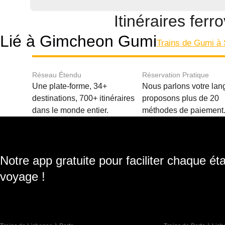
Itinéraires fe
Lié à Gimcheon Gumi
Trains de Gumi à 
Réseau Étendu
Réservation Pratique
Une plate-forme, 34+
Nous parlons votre lan
destinations, 700+ itinéraires
proposons plus de 20
dans le monde entier.
méthodes de paiement
Notre app gratuite pour faciliter chaque ét
voyage !