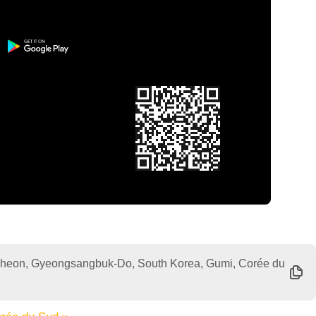
eon, Gyeongsangbuk-Do, South Korea, Gumi, Corée du