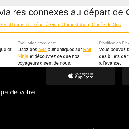
rroviaires connexes au départ d
Séoul
Trains de Séoul à Gumi
Gumi station, Corée du Sud
Évaluation excellente
Planification Fle
gue et
Lisez des
avis
authentiques sur
Rail
Vous pouvez f
Ninja
et découvrez ce que nos
des billets de 
.
voyageurs disent de nous.
à l'avance.
ape de votre