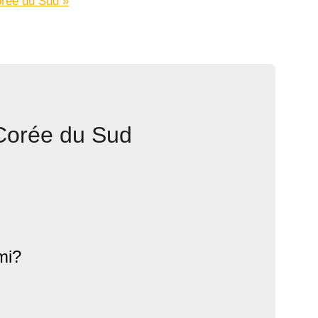
orée du Sud »
Corée du Sud
mi?