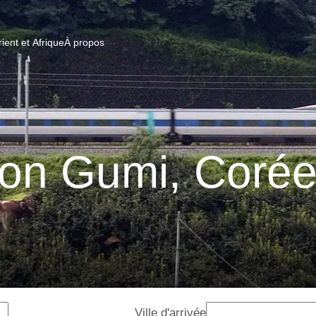
ent et Afrique
À propos
on Gumi, Corée
Ville d'arrivée