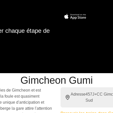
ter chaque étape de
Gimcheon Gumi
ées de Gimcheon et est
Adresse
457J+CC Gimch
 la foule est quasiment
Sud
 unique d'anticipation et
berge la gare attire l'attention