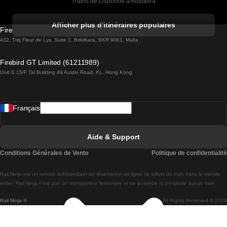
Trains de Lisbonne à Albufeira
Trains de Albufeira à Lisbonne
Afficher plus d'itinéraires populaires
Firebird GT Limited (OC 1451)
Trains de Lisbonne à Lagos
432, Triq Fleur de Lys, Suite 1, Birkirkara, BKR 9061, Malta
Trains de Lagos à Lisbonne
Firebird GT Limited (61211989)
Unit G 15/F Tal Building 49 Austin Road, KL, Hong Kong
Trains de Lisbonne à Madrid
Trains de Madrid à Lisbonne
Français
Trains de Lisbonne à Faro
Trains de Faro à Lisbonne
Aide & Support
Trains de Lisbonne à Coimbra
Conditions Générales de Vente
Politique de confidentialité
Trains de Coimbra à Lisbonne
Rail.Ninja est un service indépendant de réservation en ligne de billets de train dans le monde
Trains de Lisbonne à Braga
entier. Rail Ninja n'est pas un transporteur ferroviaire et ne possède ni n'exploite aucun train.
Rail Ninja ®
All Rights Reserved © 2026
Trains de Braga à Lisbonne
Trains de Porto à Coimbra