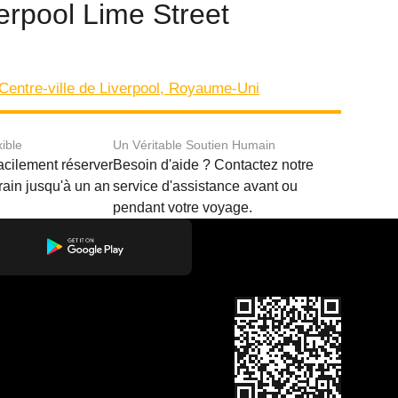
verpool Lime Street
Centre-ville de Liverpool, Royaume-Uni
xible
Un Véritable Soutien Humain
acilement réserver
Besoin d'aide ? Contactez notre
train jusqu'à un an
service d'assistance avant ou
pendant votre voyage.