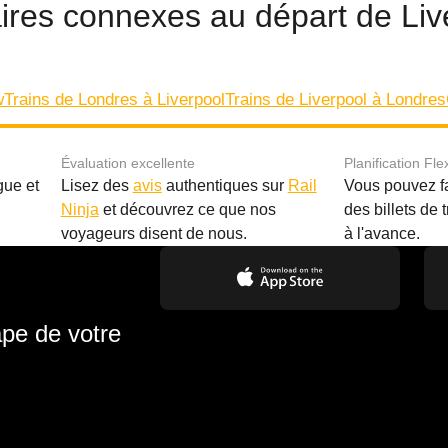
iaires connexes au départ de Li
w
Trains de Londres à Liverpool
Trains de Liverpool à Londres
Évaluation excellente
Planification Fle
gue et
Lisez des
avis
authentiques sur
Rail
Vous pouvez f
Ninja
et découvrez ce que nos
des billets de 
.
voyageurs disent de nous.
à l'avance.
ape de votre