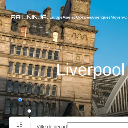
L'Europe
Asie et Océanie
Amériques
Moyen-Ori
Liverpool
Aller simple
Aller-retour
15
Ville de départ