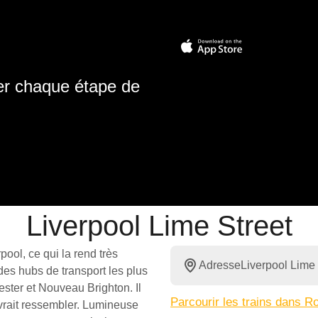
ter chaque étape de
Liverpool Lime Street
pool, ce qui la rend très
Adresse
Liverpool Lime 
des hubs de transport les plus
ster et Nouveau Brighton. Il
Parcourir les trains dans 
vrait ressembler. Lumineuse