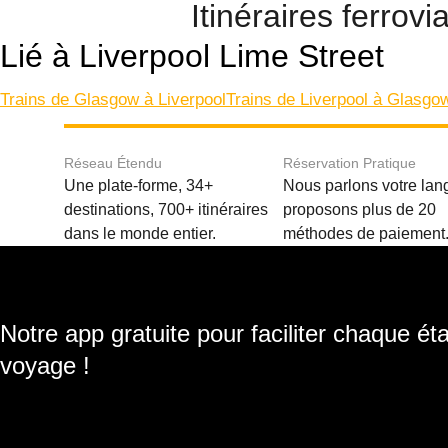
Itinéraires ferrov
Lié à Liverpool Lime Street
Trains de Glasgow à Liverpool
Trains de Liverpool à Glasgo
Réseau Étendu
Réservation Pratique
Une plate-forme, 34+
Nous parlons votre lan
destinations, 700+ itinéraires
proposons plus de 20
dans le monde entier.
méthodes de paiement
Notre app gratuite pour faciliter chaque ét
voyage !