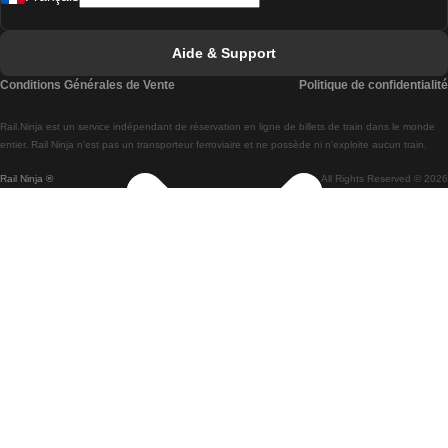
Trains de Lisbonne à Faro
Trains de Faro à Lisbonne
Aide & Support
Trains de Lisbonne à Coimbra
Conditions Générales de Vente
Politique de confidentialité
Trains de Coimbra à Lisbonne
Rail.Ninja est un service indépendant de réservation en ligne de billets de train dans le monde
Trains de Lisbonne à Braga
entier. Rail Ninja n'est pas un transporteur ferroviaire et ne possède ni n'exploite aucun train.
Rail Ninja ®
All Rights Reserved © 2026
Trains de Braga à Lisbonne
Trains de Porto à Coimbra
Trains de Coimbra à Porto
Trains de Barcelone à Madrid
Trains de Madrid à Barcelone
Trains de Barcelone à Valence
Trains de Valence à Barcelone
Trains de Barcelone à Paris