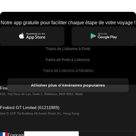
Notre app gratuite pour faciliter chaque étape de votre voyage !
Trains de Lisbonne à Porto
Trains de Porto à Lisbonne 
Trains de Lisbonne à Albufeira
Trains de Albufeira à Lisbonne
Afficher plus d'itinéraires populaires
Firebird GT Limited (OC 1451)
Trains de Lisbonne à Lagos
432, Triq Fleur de Lys, Suite 1, Birkirkara, BKR 9061, Malta
Trains de Lagos à Lisbonne
Firebird GT Limited (61211989)
Unit G 15/F Tal Building 49 Austin Road, KL, Hong Kong
Trains de Lisbonne à Madrid
Trains de Madrid à Lisbonne
Français