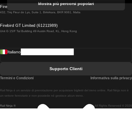
Treni Da Albufeira A Lisbona
Mostra più percorsi popolari
Firebird GT Limited (OC 1451)
Treni Da Lisbona A Lagos
432, Triq Fleur de Lys, Suite 1, Birkirkara, BKR 9061, Malta
Treni Da Lagos A Lisbona
Firebird GT Limited (61211989)
Unit G 15/F Tal Building 49 Austin Road, KL, Hong Kong
Treni Da Lisbona A Madrid
Treni Da Madrid A Lisbona
Italiano
Treni Da Lisbona A Faro
Treni Da Faro A Lisbona
Supporto Clienti
Treni Da Lisbona A Coimbra
Termini e Condizioni
Informativa sulla privacy
Treni Da Coimbra A Lisbona
Rail Ninja è un servizio di prenotazione per acquistare biglietti del treno online. Rail Ninja non è
Treni Da Lisbon A Braga
un vettore ferroviario e non possiede né gestisce alcun treno.
Rail Ninja ®
All Rights Reserved © 2026
Treni Da Braga A Lisbona
Treni Da Porto A Coimbra
Treni Da Coimbra A Porto