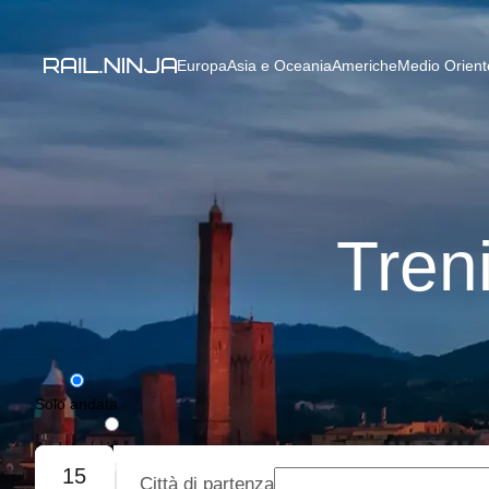
Europa
Asia e Oceania
Americhe
Medio Oriente
Tren
Solo andata
Andata e ritorno
15
Città di partenza