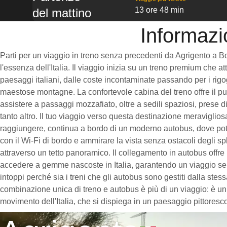
13 ore 48 min
del mattino
Informazi
Parti per un viaggio in treno senza precedenti da Agrigento a B
l'essenza dell'Italia. Il viaggio inizia su un treno premium che att
paesaggi italiani, dalle coste incontaminate passando per i rigogl
maestose montagne. La confortevole cabina del treno offre il pun
assistere a passaggi mozzafiato, oltre a sedili spaziosi, prese di
tanto altro. Il tuo viaggio verso questa destinazione meravigliosa
raggiungere, continua a bordo di un moderno autobus, dove po
con il Wi-Fi di bordo e ammirare la vista senza ostacoli degli sp
attraverso un tetto panoramico. Il collegamento in autobus offre
accedere a gemme nascoste in Italia, garantendo un viaggio se
intoppi perché sia i treni che gli autobus sono gestiti dalla stes
combinazione unica di treno e autobus è più di un viaggio: è un r
movimento dell'Italia, che si dispiega in un paesaggio pittoresco