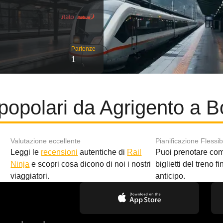
Partenze
1
popolari da Agrigento a 
Valutazione eccellente
Pianificazione Flessib
Leggi le
recensioni
autentiche di
Rail
Puoi prenotare co
i
Ninja
e scopri cosa dicono di noi i nostri
biglietti del treno f
viaggiatori.
anticipo.