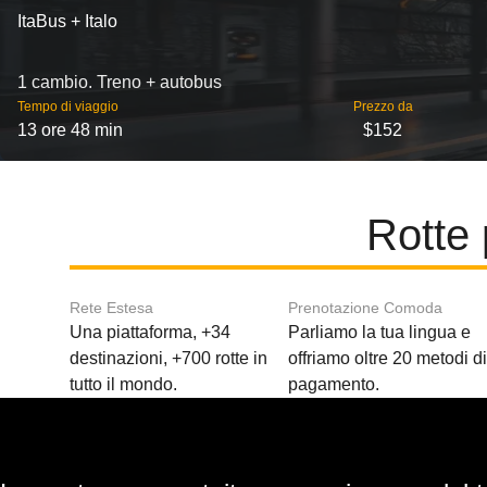
ItaBus + Italo
1 cambio. Treno + autobus
Tempo di viaggio
Prezzo da
13 ore 48 min
$152
Rotte 
Rete Estesa
Prenotazione Comoda
Una piattaforma, +34
Parliamo la tua lingua e
destinazioni, +700 rotte in
offriamo oltre 20 metodi d
tutto il mondo.
pagamento.