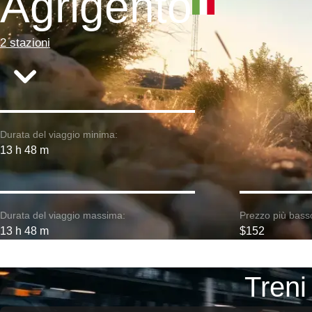
Agrigento
2 stazioni
Durata del viaggio minima:
13 h 48 m
Durata del viaggio massima:
Prezzo più bass
13 h 48 m
$152
Treni