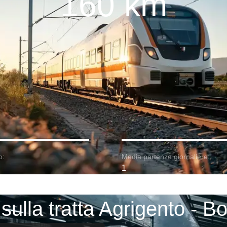
160 km
o:
Media partenze giornaliere:
1
 sulla tratta Agrigento - B