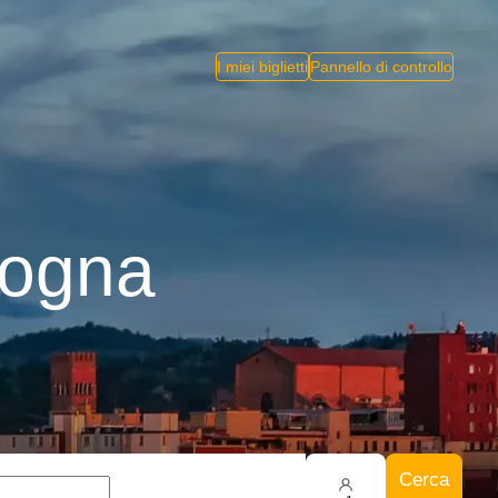
I miei biglietti
Pannello di controllo
logna
Cerca