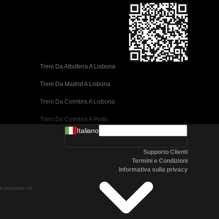
Treni Da Albufeira A Lisbona
Treni Da Madrid A Lisbona
Treni Da Coimbra A Lisbona
Treni Da Coimbra A Porto
Italiano
Treni Da Valencia A Barcellona
Supporto Clienti
Treni Da Siviglia A Barcellona
Termini e Condizioni
Informativa sulla privacy
Treni Da Malaga A Barcellona
non possiede né
Treni Da Malaga A Madrid
Treni Da Cordoba A Madrid