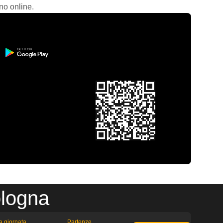
no online.
ologna
la giornata
Partenze