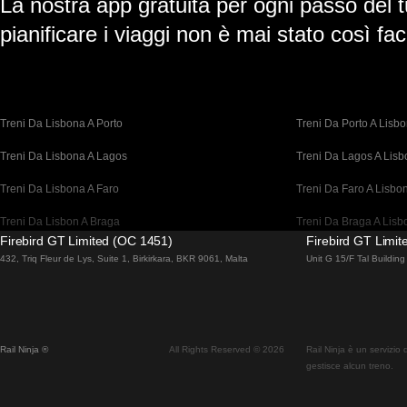
La nostra app gratuita per ogni passo del t
pianificare i viaggi non è mai stato così faci
Treni Da Lisbona A Porto
Treni Da Porto A Lisb
Treni Da Lisbona A Lagos
Treni Da Lagos A Lis
Treni Da Lisbona A Faro
Treni Da Faro A Lisbo
Treni Da Lisbon A Braga
Treni Da Braga A Lisb
Firebird GT Limited (OC 1451)
Firebird GT Limi
Treni Da Barcellona A Madrid
Treni Da Madrid A Bar
432, Triq Fleur de Lys, Suite 1, Birkirkara, BKR 9061, Malta
Unit G 15/F Tal Buildi
Treni Da Barcellona A Parigi
Treni Da Parigi A Barc
Treni Da Barcellona A San Sebastian
Treni Da San Sebastia
Rail Ninja ®
All Rights Reserved © 2026
Rail Ninja è un servizio
Treni Da Madrid A Siviglia
Treni Da Siviglia A Ma
gestisce alcun treno.
Treni Da Madrid A Valencia
Treni Da Valencia A M