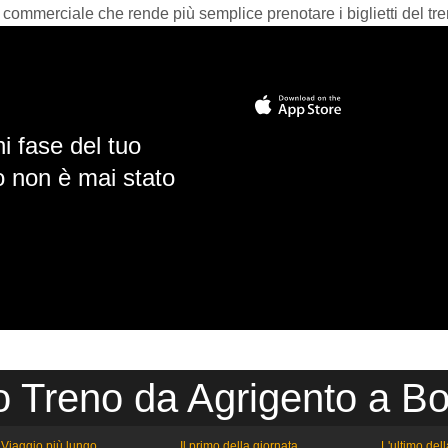
 commerciale che rende più semplice prenotare i biglietti del tre
i fase del tuo
io non è mai stato
o Treno da Agrigento a B
Viaggio più lungo
Il primo della giornata
L'ultimo del