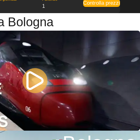
Controlla prezzi
1
 a Bologna