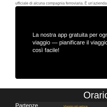
ufficiale di alcuna compagnia ferroviaria. È un'azienda
La nostra app gratuita per ogn
viaggio — pianificare il viagg
così facile!
Orari
Partenze
Viaggio più veloce