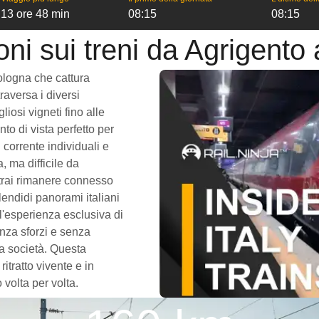
13 ore 48 min
08:15
08:15
oni sui treni da Agrigento
ologna che cattura
raversa i diversi
iosi vigneti fino alle
to di vista perfetto per
 corrente individuali e
, ma difficile da
trai rimanere connesso
lendidi panorami italiani
 l'esperienza esclusiva di
nza sforzi e senza
sa società. Questa
itratto vivente e in
 volta per volta.