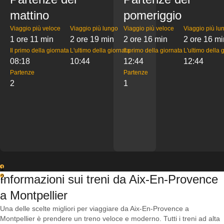
mattino
pomeriggio
Viaggio più veloce
Viaggio più lungo
Viaggio più veloce
Viaggio più lu
1 ore 11 min
2 ore 19 min
2 ore 16 min
2 ore 16 mi
Il primo della giornata
L'ultimo della giornata
Il primo della giornata
L'ultimo della 
08:18
10:44
12:44
12:44
Partenze
Partenze
2
1
1
Informazioni sui treni da Aix-En-Provence
2
a Montpellier
Una delle scelte migliori per viaggiare da Aix-En-Provence a
Montpellier è prendere un treno veloce e moderno. Tutti i treni ad alta