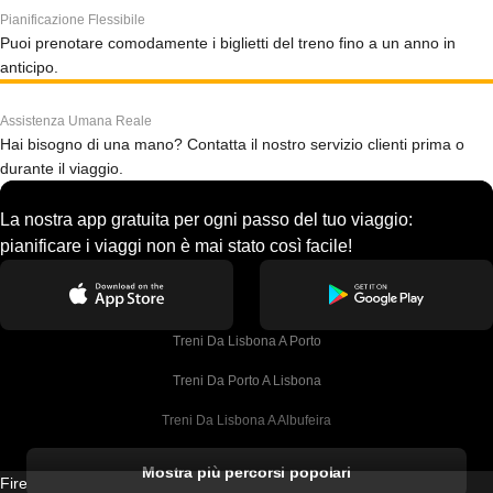
Pianificazione Flessibile
Puoi prenotare comodamente i biglietti del treno fino a un anno in
anticipo.
Assistenza Umana Reale
Hai bisogno di una mano? Contatta il nostro servizio clienti prima o
durante il viaggio.
La nostra app gratuita per ogni passo del tuo viaggio:
pianificare i viaggi non è mai stato così facile!
Treni Da Lisbona A Porto
Treni Da Porto A Lisbona
Treni Da Lisbona A Albufeira
Treni Da Albufeira A Lisbona
Mostra più percorsi popolari
Firebird GT Limited (OC 1451)