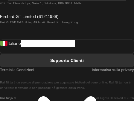
Treni Da Lisbona A Lagos
432, Triq Fleur de Lys, Suite 1, Birkirkara, BKR 9061, Malta
Treni Da Lagos A Lisbona
Firebird GT Limited (61211989)
Unit G 15/F Tal Building 49 Austin Road, KL, Hong Kong
Treni Da Lisbona A Madrid
Treni Da Madrid A Lisbona
Italiano
Treni Da Lisbona A Faro
Treni Da Faro A Lisbona
Supporto Clienti
Treni Da Lisbona A Coimbra
Termini e Condizioni
Informativa sulla privacy
Treni Da Coimbra A Lisbona
Rail Ninja è un servizio di prenotazione per acquistare biglietti del treno online. Rail Ninja non è
Treni Da Lisbon A Braga
un vettore ferroviario e non possiede né gestisce alcun treno.
Rail Ninja ®
All Rights Reserved © 2026
Treni Da Braga A Lisbona
Treni Da Porto A Coimbra
Treni Da Coimbra A Porto
Treni Da Barcellona A Madrid