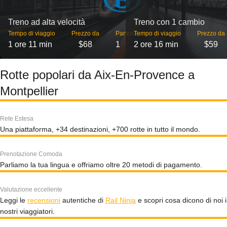
Treno ad alta velocità
Treno con 1 cambio
Tempo di viaggio
Prezzo da
Partenze
Tempo di viaggio
Prezzo da
1 ore 11 min
$68
1
2 ore 16 min
$59
Rotte popolari da Aix-En-Provence a
Montpellier
Rete Estesa
Una piattaforma, +34 destinazioni, +700 rotte in tutto il mondo.
Prenotazione Comoda
Parliamo la tua lingua e offriamo oltre 20 metodi di pagamento.
Valutazione eccellente
Leggi le
recensioni
autentiche di
Rail Ninja
e scopri cosa dicono di noi i
nostri viaggiatori.