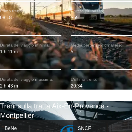
Primo treno:
Prezzo più basso:
08:18
$59
Durata del viaggio minima:
Media partenze giornaliere:
1 h 11 m
5
Durata del viaggio massima:
L'ultimo treno:
2 h 43 m
20:34
Treni sulla tratta Aix-En-Provence -
Montpellier
BeNe
SNCF