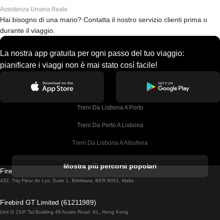
Assistenza Umana Reale
Hai bisogno di una mano? Contatta il nostro servizio clienti prima o
durante il viaggio.
La nostra app gratuita per ogni passo del tuo viaggio:
pianificare i viaggi non è mai stato così facile!
Treni Da Lisbona A Porto
Treni Da Porto A Lisbona
Treni Da Lisbona A Albufeira
Treni Da Albufeira A Lisbona
Mostra più percorsi popolari
Firebird GT Limited (OC 1451)
Treni Da Lisbona A Lagos
432, Triq Fleur de Lys, Suite 1, Birkirkara, BKR 9061, Malta
Treni Da Lagos A Lisbona
Firebird GT Limited (61211989)
Unit G 15/F Tal Building 49 Austin Road, KL, Hong Kong
Treni Da Lisbona A Madrid