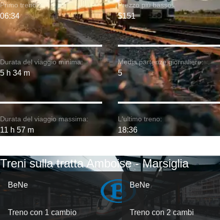
Primo treno:
Prezzo più basso:
06:34
$151
Durata del viaggio minima:
Media partenze giornaliere:
5 h 34 m
5
Durata del viaggio massima:
L'ultimo treno:
11 h 57 m
18:36
Treni sulla tratta Amboise - Marsiglia
BeNe
BeNe
Treno con 1 cambio
Treno con 2 cambi