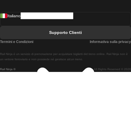
Treni Da Madrid A Lisbona
Italiano
Treni Da Lisbona A Faro
Treni Da Faro A Lisbona
Supporto Clienti
Treni Da Lisbona A Coimbra
Termini e Condizioni
Informativa sulla privacy
Treni Da Coimbra A Lisbona
Rail Ninja è un servizio di prenotazione per acquistare biglietti del treno online. Rail Ninja non è
Treni Da Lisbon A Braga
un vettore ferroviario e non possiede né gestisce alcun treno.
Rail Ninja ®
All Rights Reserved © 2026
Treni Da Braga A Lisbona
Treni Da Porto A Coimbra
Treni Da Coimbra A Porto
Treni Da Barcellona A Madrid
Treni Da Madrid A Barcellona
Treni Da Barcellona A Valencia