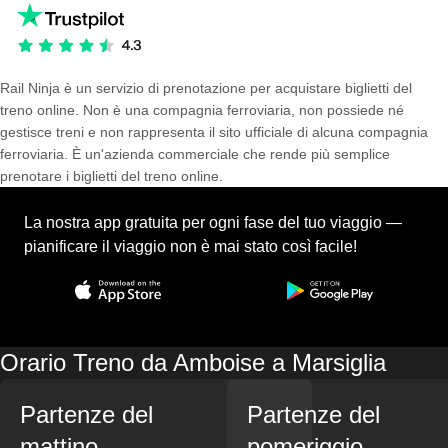
Rail Ninja è un servizio di prenotazione per acquistare biglietti del
treno online. Non è una compagnia ferroviaria, non possiede né
gestisce treni e non rappresenta il sito ufficiale di alcuna compagnia
ferroviaria. È un'azienda commerciale che rende più semplice
prenotare i biglietti del treno online.
La nostra app gratuita per ogni fase del tuo viaggio —
pianificare il viaggio non è mai stato così facile!
Orario Treno da Amboise a Marsiglia
Partenze del
Partenze del
mattino
pomeriggio