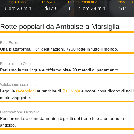
Tempo di viaggio
Prezzo da
Partenze
Tempo di viaggio
Prezzo da
6 ore 23 min
$179
1
5 ore 34 min
$151
Rotte popolari da Amboise a Marsiglia
Rete Estesa
Una piattaforma, +34 destinazioni, +700 rotte in tutto il mondo.
Prenotazione Comoda
Parliamo la tua lingua e offriamo oltre 20 metodi di pagamento.
Valutazione eccellente
Leggi le
recensioni
autentiche di
Rail Ninja
e scopri cosa dicono di noi i
nostri viaggiatori.
Pianificazione Flessibile
Puoi prenotare comodamente i biglietti del treno fino a un anno in
anticipo.