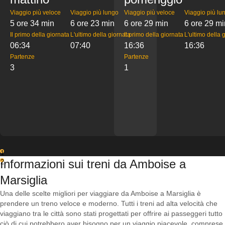
Viaggio più veloce
Viaggio più lungo
Viaggio più veloce
Viaggio più lu
5 ore 34 min
6 ore 23 min
6 ore 29 min
6 ore 29 mi
Il primo della giornata
L'ultimo della giornata
Il primo della giornata
L'ultimo della 
06:34
07:40
16:36
16:36
Partenze
Partenze
3
1
1
Informazioni sui treni da Amboise a
2
Marsiglia
Una delle scelte migliori per viaggiare da Amboise a Marsiglia è
prendere un treno veloce e moderno. Tutti i treni ad alta velocità che
viaggiano tra le città sono stati progettati per offrire ai passeggeri tutto
ciò di cui potrebbero aver bisogno per un viaggio piacevole, comprese