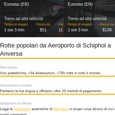
Eurostar (ER)
Eurostar (ER)
Treno ad alta velocità
Treno ad alta velocità
Tempo di viaggio
Prezzo da
Partenze
Tempo di viaggio
Prezzo da
1 ore 3 min
$51
11
1 ore 3 min
$139
Rotte popolari da Aeroporto di Schiphol a
Anversa
Rete Estesa
Una piattaforma, +34 destinazioni, +700 rotte in tutto il mondo.
Prenotazione Comoda
Parliamo la tua lingua e offriamo oltre 20 metodi di pagamento.
Valutazione eccellente
Leggi le
recensioni
autentiche di
Rail Ninja
e scopri cosa dicono di noi i
nostri viaggiatori.