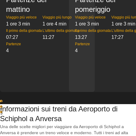
mattino
pomeriggio
Viaggio più veloce
Viaggio più lungo
Viaggio più veloce
Viaggio più lu
1 ore 3 min
1 ore 4 min
1 ore 3 min
1 ore 3 min
Il primo della giornata
L'ultimo della giornata
Il primo della giornata
L'ultimo della 
07:27
11:27
13:27
17:27
Partenze
Partenze
4
4
1
Informazioni sui treni da Aeroporto di
2
3
Schiphol a Anversa
Una delle scelte migliori per viaggiare da Aeroporto di Schiphol a
Anversa è prendere un treno veloce e moderno. Tutti i treni ad alta