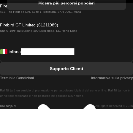
Mostra più percorsi popolari
Firebird GT Limited (OC 1451)
Treni Da Lisbona A Lagos
432, Triq Fleur de Lys, Suite 1, Birkirkara, BKR 9061, Malta
Treni Da Lagos A Lisbona
Firebird GT Limited (61211989)
Unit G 15/F Tal Building 49 Austin Road, KL, Hong Kong
Treni Da Lisbona A Madrid
Treni Da Madrid A Lisbona
Italiano
Treni Da Lisbona A Faro
Treni Da Faro A Lisbona
Supporto Clienti
Treni Da Lisbona A Coimbra
Termini e Condizioni
Informativa sulla privacy
Treni Da Coimbra A Lisbona
Rail Ninja è un servizio di prenotazione per acquistare biglietti del treno online. Rail Ninja non è
Treni Da Lisbon A Braga
un vettore ferroviario e non possiede né gestisce alcun treno.
Rail Ninja ®
All Rights Reserved © 2026
Treni Da Braga A Lisbona
Treni Da Porto A Coimbra
Treni Da Coimbra A Porto