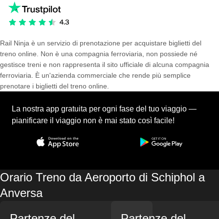
Rail Ninja è un servizio di prenotazione per acquistare biglietti del
treno online. Non è una compagnia ferroviaria, non possiede né
gestisce treni e non rappresenta il sito ufficiale di alcuna compagnia
ferroviaria. È un'azienda commerciale che rende più semplice
prenotare i biglietti del treno online.
La nostra app gratuita per ogni fase del tuo viaggio —
pianificare il viaggio non è mai stato così facile!
Orario Treno da Aeroporto di Schiphol a
Anversa
Partenze del
Partenze del