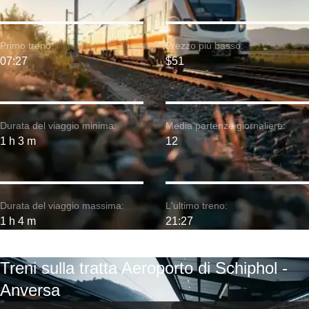
Primo treno:
Prezzo più basso:
07:27
$51
Durata del viaggio minima:
Media partenze giornaliere:
1 h 3 m
12
Durata del viaggio massima:
L'ultimo treno:
1 h 4 m
21:27
Treni sulla tratta Aeroporto di Schiphol -
Anversa