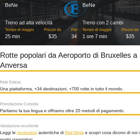
BeNe
BeNe
Treno ad alta velocità
Treno con 2 cambi
Tempo di viaggio
Prezzo da
Partenze
Tempo di viaggio
Prezzo da
25 min
$35
34
1 ore 7 min
$35
Rotte popolari da Aeroporto di Bruxelles a
Anversa
Rete Estesa
Una piattaforma, +34 destinazioni, +700 rotte in tutto il mondo.
Prenotazione Comoda
Parliamo la tua lingua e offriamo oltre 20 metodi di pagamento.
Valutazione eccellente
Leggi le
recensioni
autentiche di
Rail Ninja
e scopri cosa dicono di noi i
nostri viaggiatori.