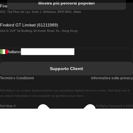
Mostra più percorsi popolari
Firebird GT Limited (OC 1451)
Treni Da Lisbona A Lagos
432, Triq Fleur de Lys, Suite 1, Birkirkara, BKR 9061, Malta
Treni Da Lagos A Lisbona
Firebird GT Limited (61211989)
Unit G 15/F Tal Building 49 Austin Road, KL, Hong Kong
Treni Da Lisbona A Madrid
Treni Da Madrid A Lisbona
Italiano
Treni Da Lisbona A Faro
Treni Da Faro A Lisbona
Supporto Clienti
Treni Da Lisbona A Coimbra
Termini e Condizioni
Informativa sulla privacy
Treni Da Coimbra A Lisbona
Rail Ninja è un servizio di prenotazione per acquistare biglietti del treno online. Rail Ninja non è
Treni Da Lisbon A Braga
un vettore ferroviario e non possiede né gestisce alcun treno.
Rail Ninja ®
All Rights Reserved © 2026
Treni Da Braga A Lisbona
Treni Da Porto A Coimbra
Treni Da Coimbra A Porto