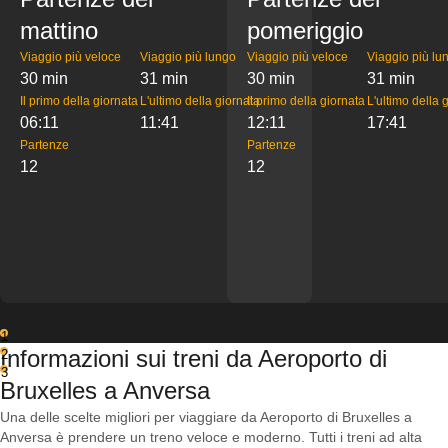
mattino
pomeriggio
Viaggio più veloce
Viaggio più lungo
Viaggio più veloce
Viaggio più lu
30 min
31 min
30 min
31 min
Il primo della giornata
L'ultimo della giornata
Il primo della giornata
L'ultimo della 
06:11
11:41
12:11
17:41
Partenze
Partenze
12
12
1
Informazioni sui treni da Aeroporto di
2
3
Bruxelles a Anversa
Una delle scelte migliori per viaggiare da Aeroporto di Bruxelles a
Anversa è prendere un treno veloce e moderno. Tutti i treni ad alta