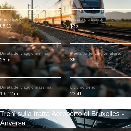
Primo treno:
Prezzo più basso:
06:11
$35
Durata del viaggio minima:
Media partenze giornaliere:
25 m
36
Durata del viaggio massima:
L'ultimo treno:
1 h 12 m
23:41
Treni sulla tratta Aeroporto di Bruxelles -
Anversa