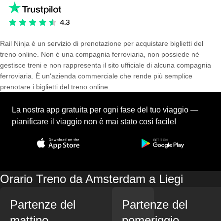
Rail Ninja è un servizio di prenotazione per acquistare biglietti del
treno online. Non è una compagnia ferroviaria, non possiede né
gestisce treni e non rappresenta il sito ufficiale di alcuna compagnia
ferroviaria. È un'azienda commerciale che rende più semplice
prenotare i biglietti del treno online.
La nostra app gratuita per ogni fase del tuo viaggio —
pianificare il viaggio non è mai stato così facile!
Orario Treno da Amsterdam a Liegi
Partenze del
Partenze del
mattino
pomeriggio