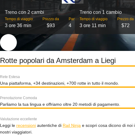
Treno con 2 cambi
Treno con 1 cambio
Tempo di viaggio
Prezzo da
Partenze
Tempo di viaggio
Prezzo da
3 ore 36 min
$93
4
3 ore 11 min
$72
Rotte popolari da Amsterdam a Liegi
Rete Estesa
Una piattaforma, +34 destinazioni, +700 rotte in tutto il mondo.
Prenotazione Comoda
Parliamo la tua lingua e offriamo oltre 20 metodi di pagamento.
Valutazione eccellente
Leggi le
recensioni
autentiche di
Rail Ninja
e scopri cosa dicono di noi i
nostri viaggiatori.