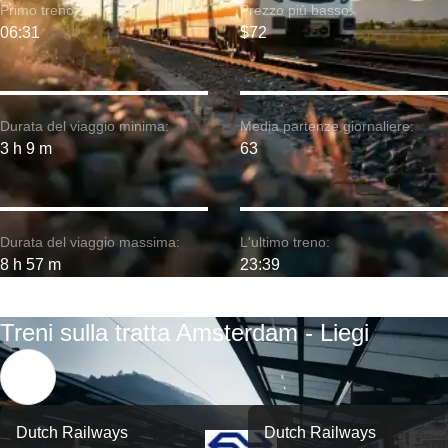
Primo treno:
Prezzo più basso:
06:31
$72
Durata del viaggio minima:
Media partenze giornaliere:
3 h 9 m
63
Durata del viaggio massima:
L'ultimo treno:
8 h 57 m
23:39
Treni sulla tratta Amsterdam - Liegi
Dutch Railways
Dutch Railways