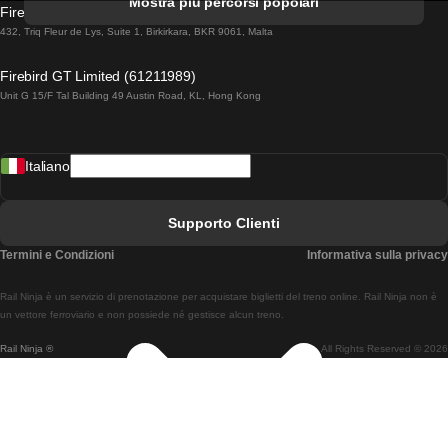
Mostra più percorsi popolari
Firebird GT Limited (OC 1451)
Treni Da Lisbona A Lagos
432, Triq Fleur de Lys, Suite 1, Birkirkara, BKR 9061, Malta
Treni Da Lagos A Lisbona
Firebird GT Limited (61211989)
Unit G 15/F Tal Building 49 Austin Road, KL, Hong Kong
Treni Da Lisbona A Madrid
Treni Da Madrid A Lisbona
Italiano
Treni Da Lisbona A Faro
Treni Da Faro A Lisbona
Supporto Clienti
Treni Da Lisbona A Coimbra
Termini e Condizioni
Informativa sulla privacy
Treni Da Coimbra A Lisbona
Rail Ninja è un servizio di prenotazione per acquistare biglietti del treno online. Rail Ninja non è
Treni Da Lisbon A Braga
un vettore ferroviario e non possiede né gestisce alcun treno.
Rail Ninja ®
All Rights Reserved © 2026
Treni Da Braga A Lisbona
Treni Da Porto A Coimbra
Treni Da Coimbra A Porto