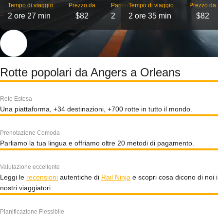
Tempo di viaggio
Prezzo da
Partenze
Tempo di viaggio
Prezzo da
2 ore 27 min
$82
2
2 ore 35 min
$82
Rotte popolari da Angers a Orleans
Rete Estesa
Una piattaforma, +34 destinazioni, +700 rotte in tutto il mondo.
Prenotazione Comoda
Parliamo la tua lingua e offriamo oltre 20 metodi di pagamento.
Valutazione eccellente
Leggi le
recensioni
autentiche di
Rail Ninja
e scopri cosa dicono di noi i
nostri viaggiatori.
Pianificazione Flessibile