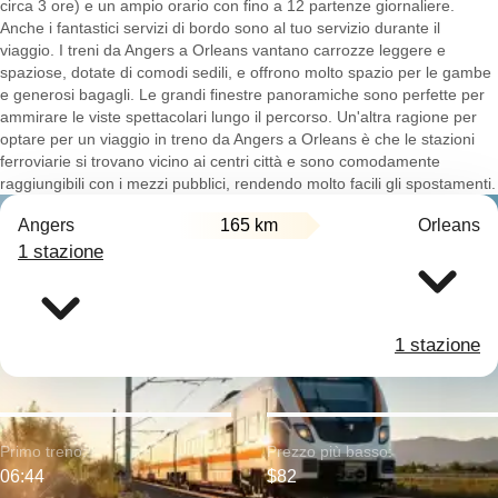
circa 3 ore) e un ampio orario con fino a 12 partenze giornaliere.
Anche i fantastici servizi di bordo sono al tuo servizio durante il
viaggio. I treni da Angers a Orleans vantano carrozze leggere e
spaziose, dotate di comodi sedili, e offrono molto spazio per le gambe
e generosi bagagli. Le grandi finestre panoramiche sono perfette per
ammirare le viste spettacolari lungo il percorso. Un'altra ragione per
optare per un viaggio in treno da Angers a Orleans è che le stazioni
ferroviarie si trovano vicino ai centri città e sono comodamente
raggiungibili con i mezzi pubblici, rendendo molto facili gli spostamenti.
Angers
165 km
Orleans
1 stazione
1 stazione
Primo treno:
Prezzo più basso:
06:44
$82