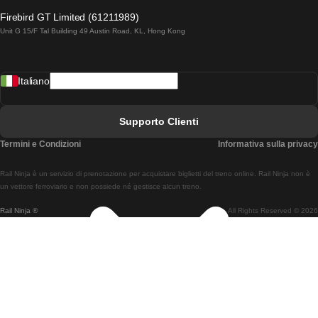
Treni Da Lagos A Lisbona
Firebird GT Limited (61211989)
Unit G 15/F Tal Building 49 Austin Road, KL, Hong Kong
Treni Da Lisbona A Madrid
Treni Da Madrid A Lisbona
Italiano
Treni Da Lisbona A Faro
Treni Da Faro A Lisbona
Supporto Clienti
Treni Da Lisbona A Coimbra
Termini e Condizioni
Informativa sulla privacy
Treni Da Coimbra A Lisbona
Rail Ninja è un servizio di prenotazione per acquistare biglietti del treno online. Rail Ninja non è
Treni Da Lisbon A Braga
un vettore ferroviario e non possiede né gestisce alcun treno.
Rail Ninja ®
All Rights Reserved © 2026
Treni Da Braga A Lisbona
Treni Da Porto A Coimbra
Treni Da Coimbra A Porto
Treni Da Barcellona A Madrid
Treni Da Madrid A Barcellona