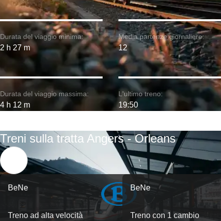
Durata del viaggio minima:
Media partenze giornaliere:
2 h 27 m
12
Durata del viaggio massima:
L'ultimo treno:
4 h 12 m
19:50
Treni sulla tratta Angers - Orleans
BeNe
BeNe
Treno ad alta velocità
Treno con 1 cambio