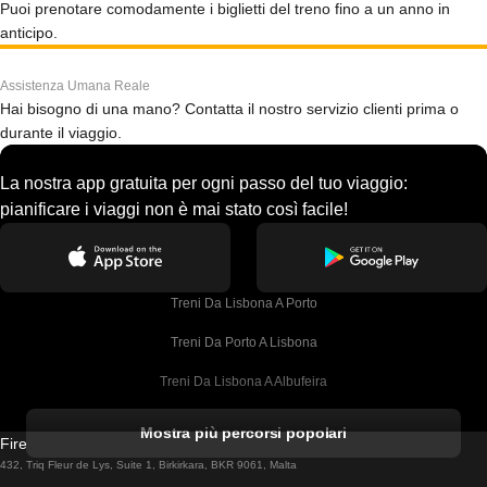
Puoi prenotare comodamente i biglietti del treno fino a un anno in
anticipo.
Assistenza Umana Reale
Hai bisogno di una mano? Contatta il nostro servizio clienti prima o
durante il viaggio.
La nostra app gratuita per ogni passo del tuo viaggio:
pianificare i viaggi non è mai stato così facile!
Treni Da Lisbona A Porto
Treni Da Porto A Lisbona
Treni Da Lisbona A Albufeira
Treni Da Albufeira A Lisbona
Mostra più percorsi popolari
Firebird GT Limited (OC 1451)
Treni Da Lisbona A Lagos
432, Triq Fleur de Lys, Suite 1, Birkirkara, BKR 9061, Malta