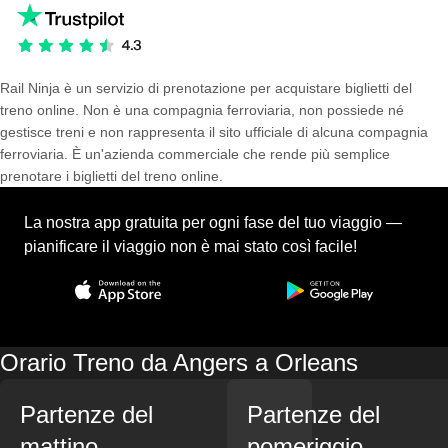
Rail Ninja è un servizio di prenotazione per acquistare biglietti del
treno online. Non è una compagnia ferroviaria, non possiede né
gestisce treni e non rappresenta il sito ufficiale di alcuna compagnia
ferroviaria. È un'azienda commerciale che rende più semplice
prenotare i biglietti del treno online.
La nostra app gratuita per ogni fase del tuo viaggio —
pianificare il viaggio non è mai stato così facile!
Orario Treno da Angers a Orleans
Partenze del
Partenze del
mattino
pomeriggio