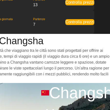
Controlla prezzi
13
la giornata
Partenze
Controlla prezzi
7
a Changsha
he viaggiano tra le città sono stati progettati per offrire ai
, tempi di viaggio rapidi (il viaggio dura circa 6 ore) e un ampio
 Pechino a Changsha vantano carrozze leggere e spaziose, dotate
re le viste spettacolari lungo il percorso. Un'altra ragione per
amente raggiungibili con i mezzi pubblici, rendendo molto facili
Changs