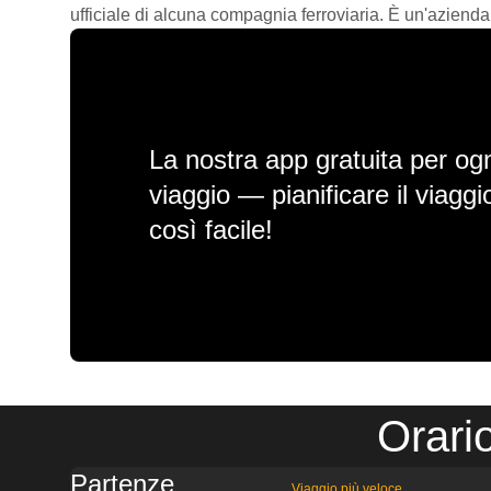
ufficiale di alcuna compagnia ferroviaria. È un'azienda
La nostra app gratuita per ogn
viaggio — pianificare il viagg
così facile!
Orari
Partenze
Viaggio più veloce