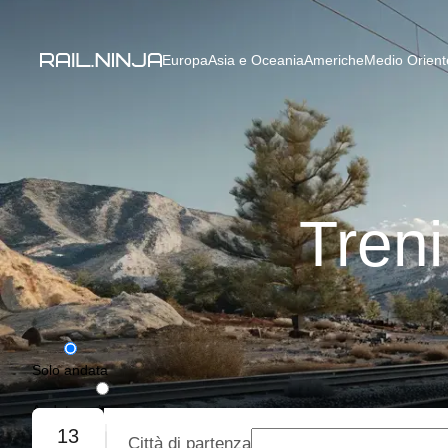
Europa
Asia e Oceania
Americhe
Medio Oriente
Tren
Solo andata
Andata e ritorno
13
Città di partenza