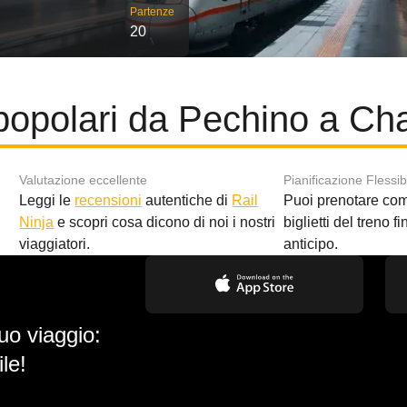
Partenze
20
popolari da Pechino a C
Valutazione eccellente
Pianificazione Flessib
Leggi le
recensioni
autentiche di
Rail
Puoi prenotare co
i
Ninja
e scopri cosa dicono di noi i nostri
biglietti del treno f
viaggiatori.
anticipo.
uo viaggio:
le!