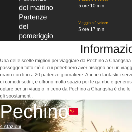
5 ore 10 min
del mattino
Partenze
Viaggio più veloce
del
5 ore 17 min
pomeriggio
Informazi
Una delle scelte migliori per viaggiare da Pechino a Changsha è pr
passeggeri tutto ciò di cui potrebbero aver bisogno per un viaggi
orario con fino a 20 partenze giornaliere. Anche i fantastici ser
di comodi sedili, e offrono molto spazio per le gambe e generosi
optare per un viaggio in treno da Pechino a Changsha è che le st
gli spostamenti.
Pechino
4 stazioni