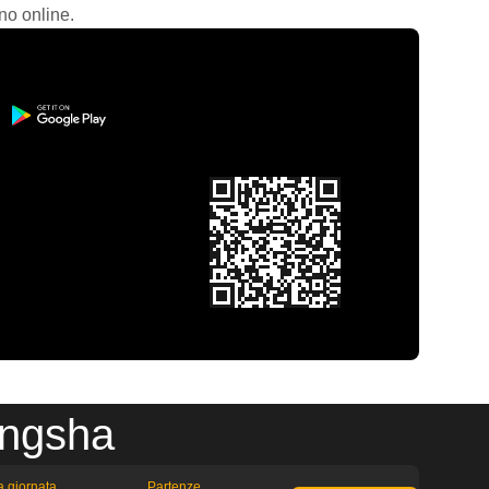
no online.
angsha
la giornata
Partenze