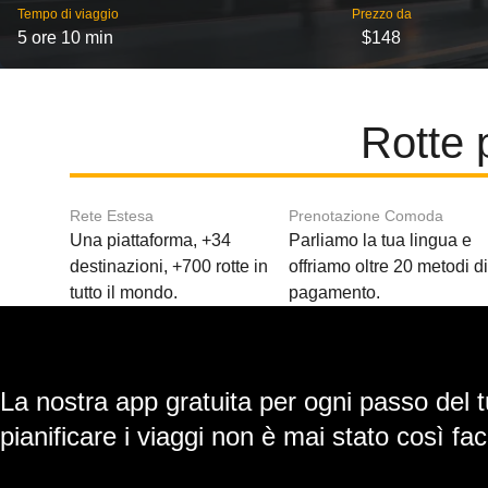
Tempo di viaggio
Prezzo da
5 ore 10 min
$148
Rotte 
Rete Estesa
Prenotazione Comoda
Una piattaforma, +34
Parliamo la tua lingua e
destinazioni, +700 rotte in
offriamo oltre 20 metodi d
tutto il mondo.
pagamento.
La nostra app gratuita per ogni passo del t
pianificare i viaggi non è mai stato così faci