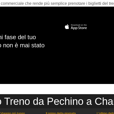
 commerciale che rende più semplice prenotare i biglietti del tre
i fase del tuo
io non è mai stato
o Treno da Pechino a Ch
Viaggio più lungo
Il primo della giornata
L'ultimo del