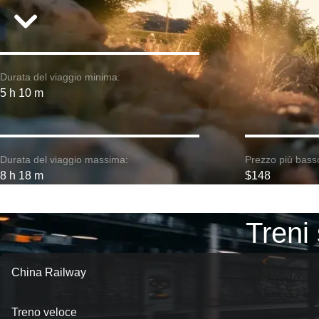
Durata del viaggio minima:
5 h 10 m
Durata del viaggio massima:
Prezzo più bass
8 h 18 m
$148
Treni
China Railway
Treno veloce