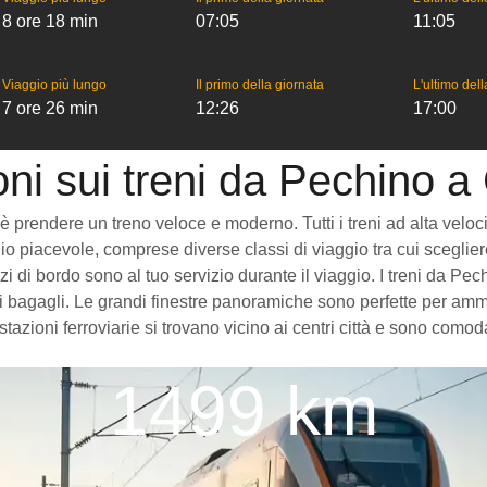
8 ore 18 min
07:05
11:05
Viaggio più lungo
Il primo della giornata
L'ultimo del
7 ore 26 min
12:26
17:00
oni sui treni da Pechino 
endere un treno veloce e moderno. Tutti i treni ad alta velocità c
o piacevole, comprese diverse classi di viaggio tra cui scegliere
vizi di bordo sono al tuo servizio durante il viaggio. I treni da
 bagagli. Le grandi finestre panoramiche sono perfette per ammira
azioni ferroviarie si trovano vicino ai centri città e sono comod
1499 km