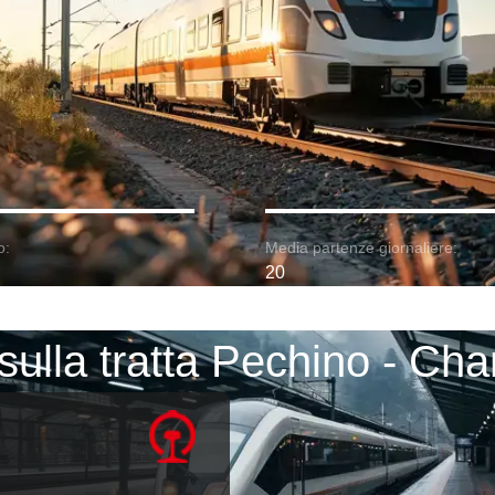
o:
Media partenze giornaliere:
20
 sulla tratta Pechino - Ch