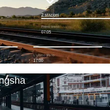
2 stazioni
Primo treno:
07:05
L'ultimo treno:
17:00
angsha