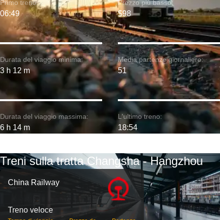
Primo treno:
Prezzo più basso:
06:49
$98
Durata del viaggio minima:
Media partenze giornaliere:
3 h 12 m
51
Durata del viaggio massima:
L'ultimo treno:
6 h 14 m
18:54
Treni sulla tratta Changsha - Hangzhou
China Railway
Treno veloce