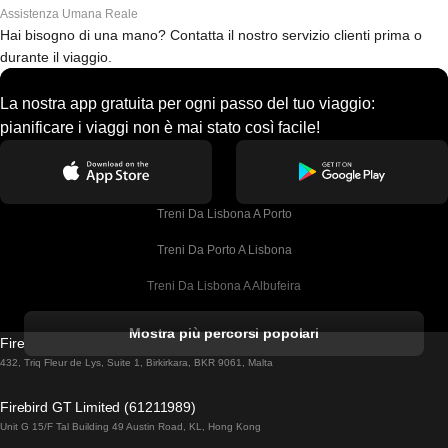
Assistenza Umana Reale
Hai bisogno di una mano? Contatta il nostro servizio clienti prima o
durante il viaggio.
La nostra app gratuita per ogni passo del tuo viaggio:
pianificare i viaggi non è mai stato così facile!
Treni Da Lisbona A Porto
Treni Da Porto A Lisbona
Treni Da Lisbona A Albufeira
Treni Da Albufeira A Lisbona
Mostra più percorsi popolari
Firebird GT Limited (OC 1451)
Treni Da Lisbona A Lagos
432, Triq Fleur de Lys, Suite 1, Birkirkara, BKR 9061, Malta
Treni Da Lagos A Lisbona
Firebird GT Limited (61211989)
Unit G 15/F Tal Building 49 Austin Road, KL, Hong Kong
Treni Da Lisbona A Madrid