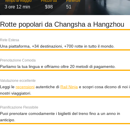
Tempo di viaggio
Prezzo da
Partenze
3 ore 12 min
$98
51
Rotte popolari da Changsha a Hangzhou
Rete Estesa
Una piattaforma, +34 destinazioni, +700 rotte in tutto il mondo.
Prenotazione Comoda
Parliamo la tua lingua e offriamo oltre 20 metodi di pagamento.
Valutazione eccellente
Leggi le
recensioni
autentiche di
Rail Ninja
e scopri cosa dicono di noi i
nostri viaggiatori.
Pianificazione Flessibile
Puoi prenotare comodamente i biglietti del treno fino a un anno in
anticipo.