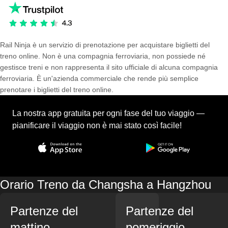
Rail Ninja è un servizio di prenotazione per acquistare biglietti del
treno online. Non è una compagnia ferroviaria, non possiede né
gestisce treni e non rappresenta il sito ufficiale di alcuna compagnia
ferroviaria. È un'azienda commerciale che rende più semplice
prenotare i biglietti del treno online.
La nostra app gratuita per ogni fase del tuo viaggio —
pianificare il viaggio non è mai stato così facile!
Orario Treno da Changsha a Hangzhou
Partenze del
Partenze del
mattino
pomeriggio