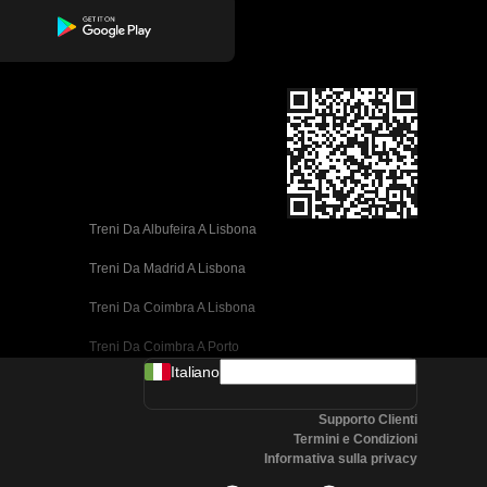
Treni Da Albufeira A Lisbona
Treni Da Madrid A Lisbona
Treni Da Coimbra A Lisbona
Treni Da Coimbra A Porto
Italiano
Treni Da Valencia A Barcellona
Supporto Clienti
Treni Da Siviglia A Barcellona
Termini e Condizioni
Informativa sulla privacy
Treni Da Malaga A Barcellona