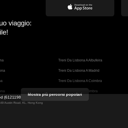
uo viaggio:
le!
ona
Treni Da Lisbona A Albufeira
bona
Treni Da Lisbona A Madrid
na
Treni Da Lisbona A Coimbra
ona
Treni Da Porto A Coimbra
Mostra più percorsi popolari
ted (61211989)
cellona
Treni Da Barcellona A Valencia
ng 49 Austin Road, KL, Hong Kong
ellona 
Treni Da Barcellona A Siviglia
n A Barcellona
Treni Da Barcellona A Malaga