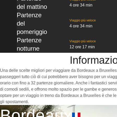
4 ore 34 min
del mattino
Partenze
Viaggio più veloce
del
4 ore 34 min
pomeriggio
Partenze
Viaggio più veloce
12 ore 17 min
notturne
Informazio
Una delle scelte migliori per viaggiare da Bordeaux a Bruxelles è 
passeggeri tutto ciò di cui potrebbero aver bisogno per un viaggi
orario con fino a 32 partenze giornaliere. Anche i fantastici ser
di comodi sedili, e offrono molto spazio per le gambe e generosi
optare per un viaggio in treno da Bordeaux a Bruxelles è che le s
gli spostamenti.
Bordeaux