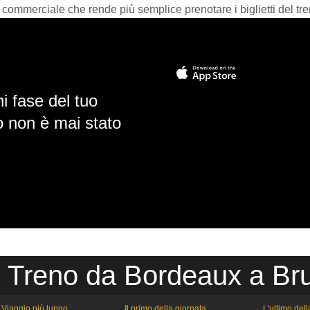
 commerciale che rende più semplice prenotare i biglietti del tre
i fase del tuo
io non è mai stato
o Treno da Bordeaux a Bru
Viaggio più lungo
Il primo della giornata
L'ultimo del