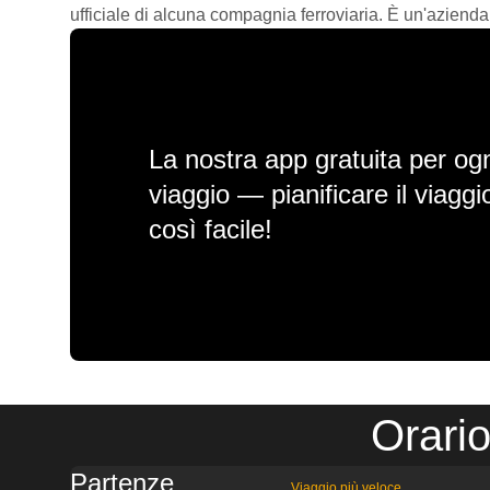
ufficiale di alcuna compagnia ferroviaria. È un'azienda
La nostra app gratuita per ogn
viaggio — pianificare il viagg
così facile!
Orari
Partenze
Viaggio più veloce