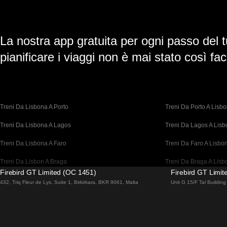
La nostra app gratuita per ogni passo del t
pianificare i viaggi non è mai stato così faci
Treni Da Lisbona A Porto
Treni Da Porto A Lisb
Treni Da Lisbona A Lagos
Treni Da Lagos A Lis
Treni Da Lisbona A Faro
Treni Da Faro A Lisbo
Treni Da Lisbon A Braga
Treni Da Braga A Lisb
Firebird GT Limited (OC 1451)
Firebird GT Limi
Treni Da Barcellona A Madrid
Treni Da Madrid A Bar
432, Triq Fleur de Lys, Suite 1, Birkirkara, BKR 9061, Malta
Unit G 15/F Tal Buildi
Treni Da Barcellona A Parigi
Treni Da Parigi A Barc
Treni Da Barcellona A San Sebastian
Treni Da San Sebastia