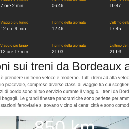
7 ore 2 min
06:46
10:47
Viaggio più lungo
Il primo della giornata
L'ultimo del
12 ore 9 min
12:46
17:45
Viaggio più lungo
Il primo della giornata
L'ultimo del
12 ore 17 min
21:03
21:03
ni sui treni da Bordeaux 
prendere un treno veloce e moderno. Tutti i treni ad alta velocità 
o piacevole, comprese diverse classi di viaggio tra cui scegliere
vizi di bordo sono al tuo servizio durante il viaggio. I treni da 
 bagagli. Le grandi finestre panoramiche sono perfette per ammira
tazioni ferroviarie si trovano vicino ai centri città e sono como
850 km