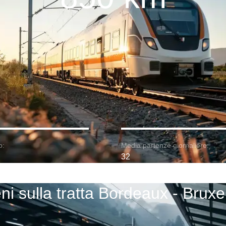
o:
Media partenze giornaliere:
32
ni sulla tratta Bordeaux - Bruxe