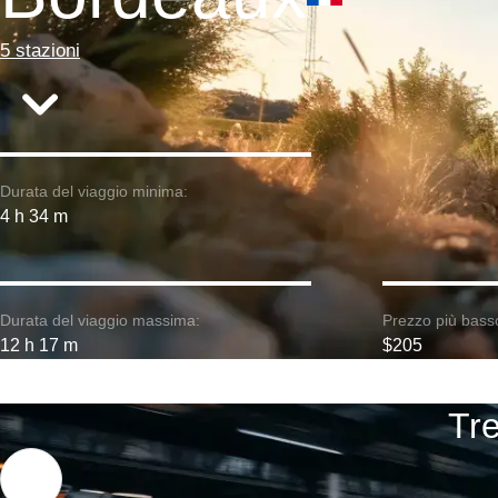
5 stazioni
Durata del viaggio minima:
4 h 34 m
Durata del viaggio massima:
Prezzo più bass
12 h 17 m
$205
Tre