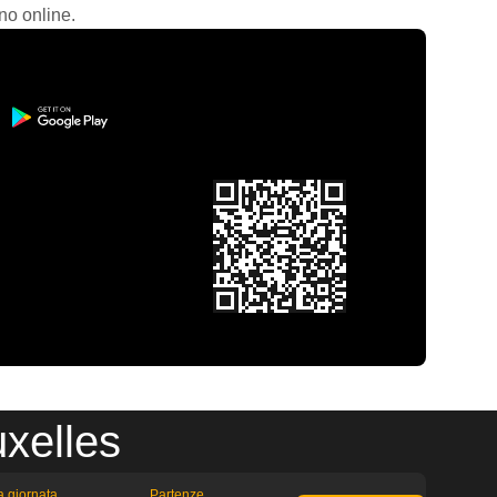
no online.
xelles
la giornata
Partenze