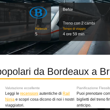
BeNe
Treno con 2 cambi
Partenze
Tempo di viaggio
5
4 ore 59 min
popolari da Bordeaux a Br
Valutazione eccellente
Pianificazione Flessib
Leggi le
recensioni
autentiche di
Rail
Puoi prenotare co
i
Ninja
e scopri cosa dicono di noi i nostri
biglietti del treno f
viaggiatori.
anticipo.