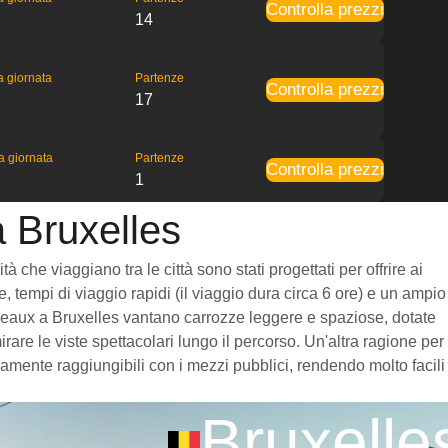
Controlla prezzi
14
la giornata
Partenze
Controlla prezzi
17
la giornata
Partenze
Controlla prezzi
1
a Bruxelles
che viaggiano tra le città sono stati progettati per offrire ai
, tempi di viaggio rapidi (il viaggio dura circa 6 ore) e un ampio
Bordeaux a Bruxelles vantano carrozze leggere e spaziose, dotate
re le viste spettacolari lungo il percorso. Un'altra ragione per
damente raggiungibili con i mezzi pubblici, rendendo molto facili
Bruxelle