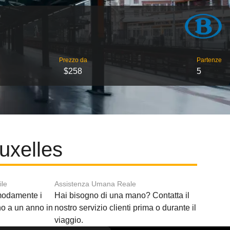
Prezzo da
Partenze
$258
5
uxelles
ile
Assistenza Umana Reale
modamente i
Hai bisogno di una mano? Contatta il
ino a un anno in
nostro servizio clienti prima o durante il
viaggio.