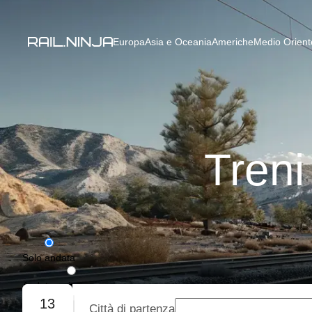
Europa
Asia e Oceania
Americhe
Medio Oriente
Treni
Solo andata
Andata e ritorno
13
Città di partenza