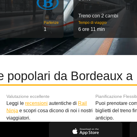
Treno con 2 cambi
Partenze
Tempo di viaggio
1
6 ore 11 min
e popolari da Bordeaux a
Valutazione eccellente
Pianificazione Flessib
Leggi le
recensioni
autentiche di
Rail
Puoi prenotare co
i
Ninja
e scopri cosa dicono di noi i nostri
biglietti del treno f
viaggiatori.
anticipo.