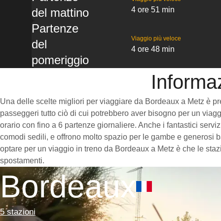
4 ore 51 min
del mattino
Partenze
Viaggio più veloce
del
4 ore 48 min
pomeriggio
Informa
Una delle scelte migliori per viaggiare da Bordeaux a Metz è prend
passeggeri tutto ciò di cui potrebbero aver bisogno per un viaggi
orario con fino a 6 partenze giornaliere. Anche i fantastici serv
comodi sedili, e offrono molto spazio per le gambe e generosi ba
optare per un viaggio in treno da Bordeaux a Metz è che le stazio
spostamenti.
Bordeaux
5 stazioni