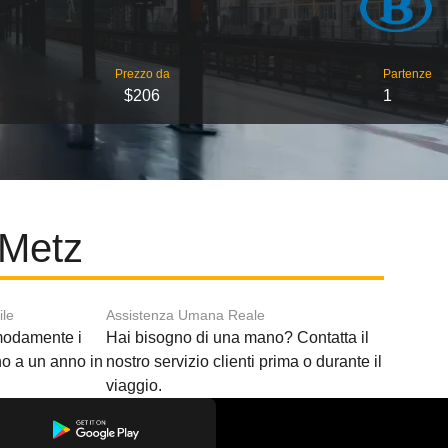
Prezzo da
Partenze
$206
1
 Metz
ile
Assistenza Umana Reale
modamente i
Hai bisogno di una mano? Contatta il
ino a un anno in
nostro servizio clienti prima o durante il
viaggio.