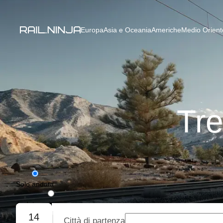
Europa
Asia e Oceania
Americhe
Medio Oriente
Tre
Solo andata
Andata e ritorno
14
Città di partenza