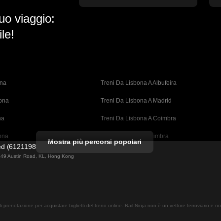
uo viaggio:
le!
ona
Treni Da Lisbona A Albufeira
bona
Treni Da Lisbona A Madrid
na
Treni Da Lisbona A Coimbra
ona
Treni Da Porto A Coimbra
Mostra più percorsi popolari
ted (61211989)
cellona
Treni Da Barcellona A Valencia
ng 49 Austin Road, KL, Hong Kong
ellona 
Treni Da Barcellona A Siviglia
n A Barcellona
Treni Da Barcellona A Malaga
 di prenotazione per acquistare biglietti del treno online. Rail Ninja non è un vettore ferroviario e 
drid
Treni Da Madrid A Malaga