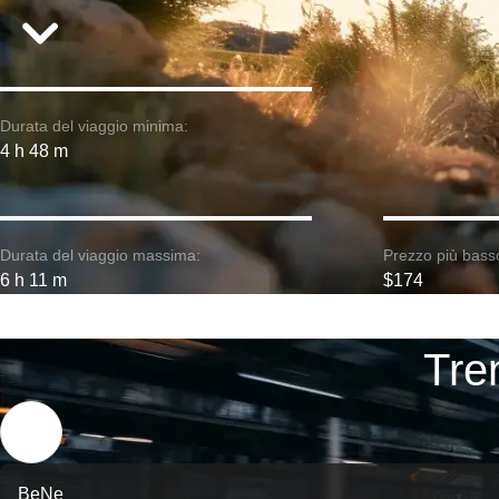
Durata del viaggio minima:
4 h 48 m
Durata del viaggio massima:
Prezzo più bass
6 h 11 m
$174
Tre
BeNe