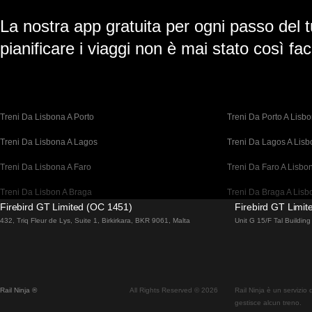
La nostra app gratuita per ogni passo del t
pianificare i viaggi non è mai stato così faci
Treni Da Lisbona A Porto
Treni Da Porto A Lisb
Treni Da Lisbona A Lagos
Treni Da Lagos A Lis
Treni Da Lisbona A Faro
Treni Da Faro A Lisbo
Treni Da Lisbon A Braga
Treni Da Braga A Lisb
Firebird GT Limited (OC 1451)
Firebird GT Limi
Treni Da Barcellona A Madrid
Treni Da Madrid A Bar
432, Triq Fleur de Lys, Suite 1, Birkirkara, BKR 9061, Malta
Unit G 15/F Tal Buildi
Treni Da Barcellona A Parigi
Treni Da Parigi A Barc
Treni Da Barcellona A San Sebastian
Treni Da San Sebastia
Rail Ninja ®
All Rights Reserved © 2026
Rail Ninja è un servizio
Treni Da Madrid A Siviglia
Treni Da Siviglia A Ma
gestisce alcun treno.