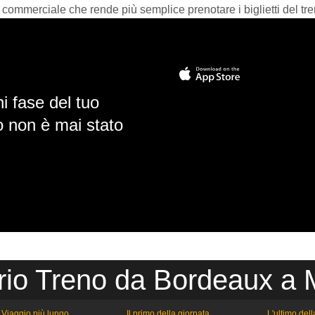
 commerciale che rende più semplice prenotare i biglietti del tre
i fase del tuo
io non è mai stato
rio Treno da Bordeaux a 
Viaggio più lungo
Il primo della giornata
L'ultimo del