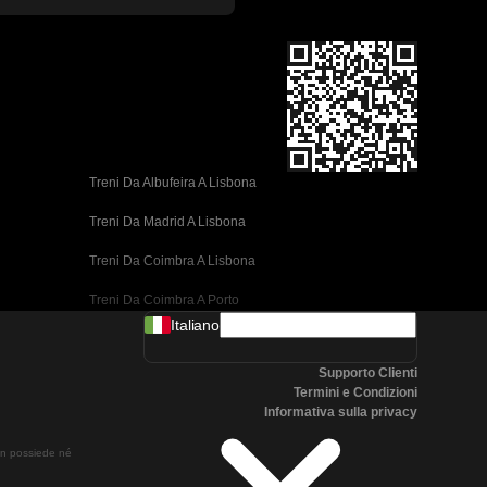
Treni Da Albufeira A Lisbona
Treni Da Madrid A Lisbona
Treni Da Coimbra A Lisbona
Treni Da Coimbra A Porto
Italiano
Treni Da Valencia A Barcellona
Supporto Clienti
Treni Da Siviglia A Barcellona
Termini e Condizioni
Informativa sulla privacy
Treni Da Malaga A Barcellona
non possiede né
Treni Da Malaga A Madrid