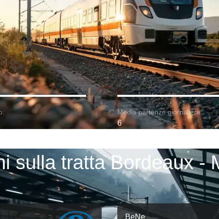
o:
Media partenze giornaliere:
6
ni sulla tratta Bordeaux - 
BeNe