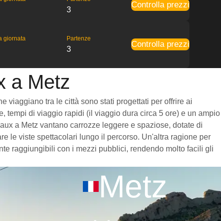
Controlla prezzi
3
la giornata
Partenze
Controlla prezzi
3
x a Metz
iaggiano tra le città sono stati progettati per offrire ai
, tempi di viaggio rapidi (il viaggio dura circa 5 ore) e un ampio
ordeaux a Metz vantano carrozze leggere e spaziose, dotate di
 le viste spettacolari lungo il percorso. Un'altra ragione per
te raggiungibili con i mezzi pubblici, rendendo molto facili gli
Metz