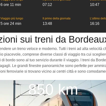
6 ore 11 min
07:12
10:47
Viaggio più lungo
Il primo della giornata
L'ultimo del
5 ore 24 min
13:48
16:16
zioni sui treni da Bordeau
ere un treno veloce e moderno. Tutti i treni ad alta velocità che v
o piacevole, comprese diverse classi di viaggio tra cui scegliere
izi di bordo sono al tuo servizio durante il viaggio. I treni da B
gagli. Le grandi finestre panoramiche sono perfette per ammirare
ni ferroviarie si trovano vicino ai centri città e sono comodamen
850 km