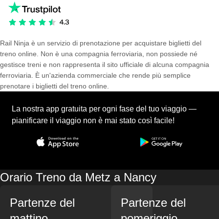
Rail Ninja è un servizio di prenotazione per acquistare biglietti del
treno online. Non è una compagnia ferroviaria, non possiede né
gestisce treni e non rappresenta il sito ufficiale di alcuna compagnia
ferroviaria. È un'azienda commerciale che rende più semplice
prenotare i biglietti del treno online.
La nostra app gratuita per ogni fase del tuo viaggio —
pianificare il viaggio non è mai stato così facile!
Orario Treno da Metz a Nancy
Partenze del
Partenze del
mattino
pomeriggio