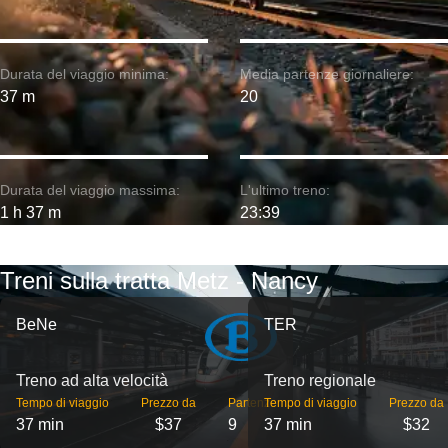
Durata del viaggio minima:
Media partenze giornaliere:
37 m
20
Durata del viaggio massima:
L'ultimo treno:
1 h 37 m
23:39
Treni sulla tratta Metz - Nancy
BeNe
TER
Treno ad alta velocità
Treno regionale
Tempo di viaggio
Prezzo da
Partenze
Tempo di viaggio
Prezzo da
37 min
$37
9
37 min
$32