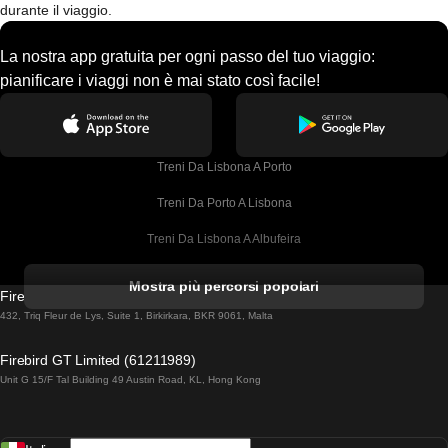
durante il viaggio.
La nostra app gratuita per ogni passo del tuo viaggio:
pianificare i viaggi non è mai stato così facile!
Treni Da Lisbona A Porto
Treni Da Porto A Lisbona
Treni Da Lisbona A Albufeira
Treni Da Albufeira A Lisbona
Mostra più percorsi popolari
Firebird GT Limited (OC 1451)
Treni Da Lisbona A Lagos
432, Triq Fleur de Lys, Suite 1, Birkirkara, BKR 9061, Malta
Treni Da Lagos A Lisbona
Firebird GT Limited (61211989)
Unit G 15/F Tal Building 49 Austin Road, KL, Hong Kong
Treni Da Lisbona A Madrid
Treni Da Madrid A Lisbona