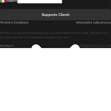
Italiano
Treni Da Lisbona A Faro
Treni Da Faro A Lisbona
Supporto Clienti
Treni Da Lisbona A Coimbra
Termini e Condizioni
Informativa sulla privacy
Treni Da Coimbra A Lisbona
Rail Ninja è un servizio di prenotazione per acquistare biglietti del treno online. Rail Ninja non è
Treni Da Lisbon A Braga
un vettore ferroviario e non possiede né gestisce alcun treno.
Rail Ninja ®
All Rights Reserved © 2026
Treni Da Braga A Lisbona
Treni Da Porto A Coimbra
Treni Da Coimbra A Porto
Treni Da Barcellona A Madrid
Treni Da Madrid A Barcellona
Treni Da Barcellona A Valencia
Treni Da Valencia A Barcellona
Treni Da Barcellona A Parigi