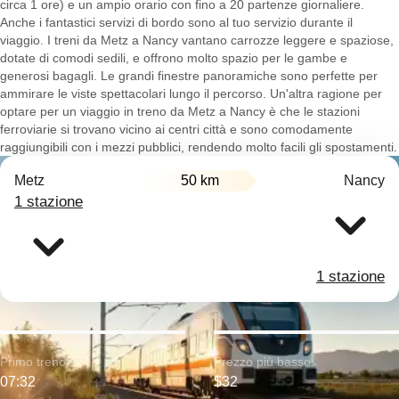
circa 1 ore) e un ampio orario con fino a 20 partenze giornaliere.
Anche i fantastici servizi di bordo sono al tuo servizio durante il
viaggio. I treni da Metz a Nancy vantano carrozze leggere e spaziose,
dotate di comodi sedili, e offrono molto spazio per le gambe e
generosi bagagli. Le grandi finestre panoramiche sono perfette per
ammirare le viste spettacolari lungo il percorso. Un'altra ragione per
optare per un viaggio in treno da Metz a Nancy è che le stazioni
ferroviarie si trovano vicino ai centri città e sono comodamente
raggiungibili con i mezzi pubblici, rendendo molto facili gli spostamenti.
Metz
50 km
Nancy
1 stazione
1 stazione
Primo treno:
Prezzo più basso:
07:32
$32