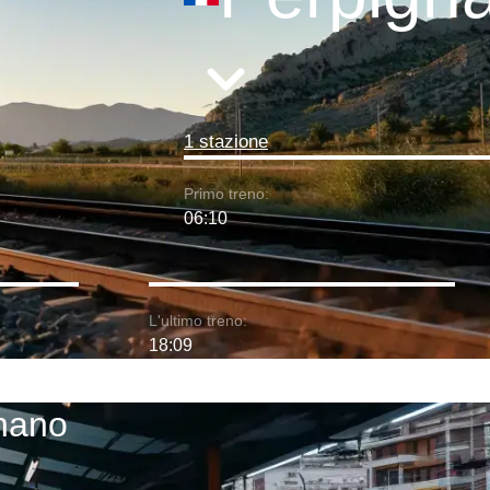
1 stazione
Primo treno:
06:10
L'ultimo treno:
18:09
gnano