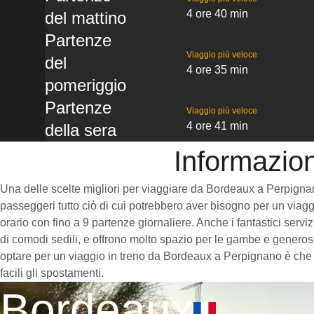
4 ore 40 min
del mattino
Partenze
Viaggio più veloce
del
4 ore 35 min
pomeriggio
Partenze
Viaggio più veloce
4 ore 41 min
della sera
Informazion
Una delle scelte migliori per viaggiare da Bordeaux a Perpignano è
passeggeri tutto ciò di cui potrebbero aver bisogno per un viaggi
orario con fino a 9 partenze giornaliere. Anche i fantastici serv
di comodi sedili, e offrono molto spazio per le gambe e generosi
optare per un viaggio in treno da Bordeaux a Perpignano è che le
facili gli spostamenti.
Bordeaux