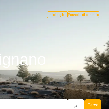
I miei biglietti
Pannello di controllo
pignano
Cerca