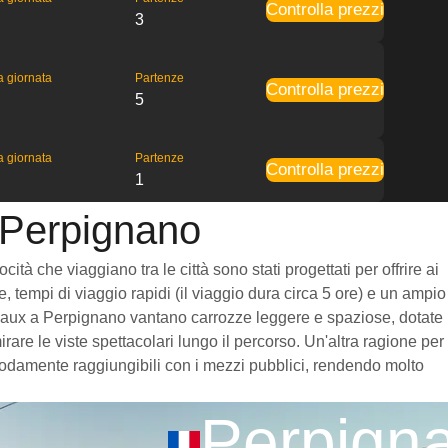
Controlla prezzi
3
la giornata
Partenze
Controlla prezzi
5
la giornata
Partenze
Controlla prezzi
1
a Perpignano
à che viaggiano tra le città sono stati progettati per offrire ai
, tempi di viaggio rapidi (il viaggio dura circa 5 ore) e un ampio
Bordeaux a Perpignano vantano carrozze leggere e spaziose, dotate
re le viste spettacolari lungo il percorso. Un'altra ragione per
omodamente raggiungibili con i mezzi pubblici, rendendo molto
Perpign