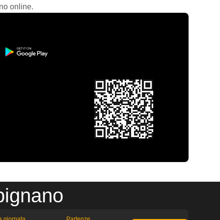
no online.
pignano
la giornata
Partenze