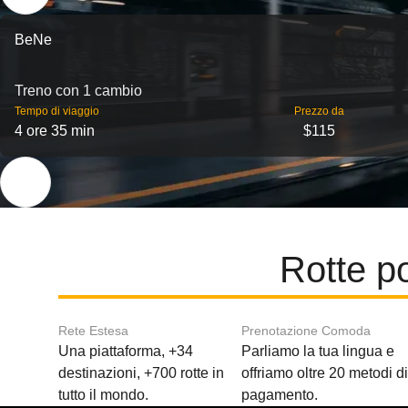
BeNe
Treno con 1 cambio
Tempo di viaggio
Prezzo da
4 ore 35 min
$115
Rotte p
Rete Estesa
Prenotazione Comoda
Una piattaforma, +34
Parliamo la tua lingua e
destinazioni, +700 rotte in
offriamo oltre 20 metodi d
tutto il mondo.
pagamento.