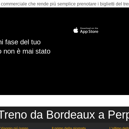
 commerciale che rende più semplice prenotare i biglietti del tre
i fase del tuo
io non è mai stato
 Treno da Bordeaux a Per
Viaggio più lungo
Il primo della giornata
L'ultimo del