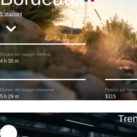
5 stazioni
Durata del viaggio minima:
4 h 35 m
Durata del viaggio massima:
Prezzo più bass
5 h 29 m
$115
Tren