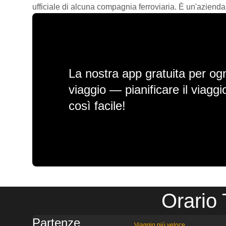
ufficiale di alcuna compagnia ferroviaria. È un'azienda
La nostra app gratuita per ogn
viaggio — pianificare il viagg
così facile!
Orario
Partenze
Viaggio più veloce