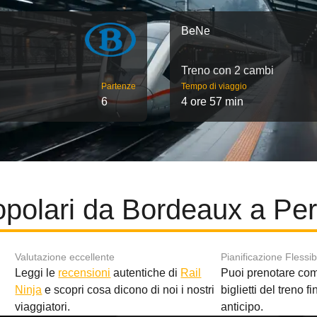
BeNe
Treno con 2 cambi
Partenze
Tempo di viaggio
6
4 ore 57 min
opolari da Bordeaux a Pe
Valutazione eccellente
Pianificazione Flessib
Leggi le
recensioni
autentiche di
Rail
Puoi prenotare co
i
Ninja
e scopri cosa dicono di noi i nostri
biglietti del treno f
viaggiatori.
anticipo.