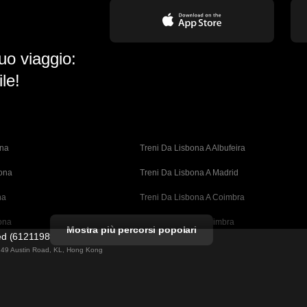
uo viaggio:
le!
ona
Treni Da Lisbona A Albufeira
bona
Treni Da Lisbona A Madrid
na
Treni Da Lisbona A Coimbra
ona
Treni Da Porto A Coimbra
Mostra più percorsi popolari
ted (61211989)
cellona
Treni Da Barcellona A Valencia
ng 49 Austin Road, KL, Hong Kong
ellona 
Treni Da Barcellona A Siviglia
n A Barcellona
Treni Da Barcellona A Malaga