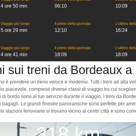
4 ore 50 min
06:10
10:09
Viaggio più lungo
Il primo della giornata
L'ultimo del
5 ore 29 min
12:10
16:24
Viaggio più lungo
Il primo della giornata
L'ultimo del
4 ore 41 min
18:09
18:09
i sui treni da Bordeaux 
 prendere un treno veloce e moderno. Tutti i treni ad alta velocit
o piacevole, comprese diverse classi di viaggio tra cui scegliere
izi di bordo sono al tuo servizio durante il viaggio. I treni da 
 bagagli. Le grandi finestre panoramiche sono perfette per ammira
 stazioni ferroviarie si trovano vicino ai centri città e sono c
318 km