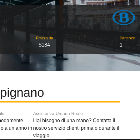
Prezzo da
Partenze
$184
1
rpignano
ile
Assistenza Umana Reale
modamente i
Hai bisogno di una mano? Contatta il
ino a un anno in
nostro servizio clienti prima o durante il
viaggio.