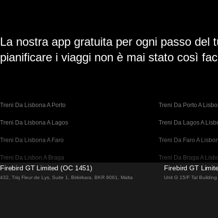
La nostra app gratuita per ogni passo del t
pianificare i viaggi non è mai stato così faci
Treni Da Lisbona A Porto
Treni Da Porto A Lisb
Treni Da Lisbona A Lagos
Treni Da Lagos A Lis
Treni Da Lisbona A Faro
Treni Da Faro A Lisbo
Treni Da Lisbon A Braga
Treni Da Braga A Lisb
Firebird GT Limited (OC 1451)
Firebird GT Limi
Treni Da Barcellona A Madrid
Treni Da Madrid A Bar
432, Triq Fleur de Lys, Suite 1, Birkirkara, BKR 9061, Malta
Unit G 15/F Tal Buildi
Treni Da Barcellona A Parigi
Treni Da Parigi A Barc
Treni Da Barcellona A San Sebastian
Treni Da San Sebastia