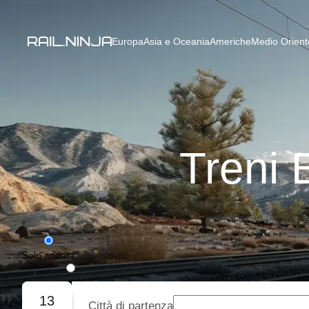
Europa
Asia e Oceania
Americhe
Medio Oriente
Treni 
Solo andata
Andata e ritorno
13
Città di partenza