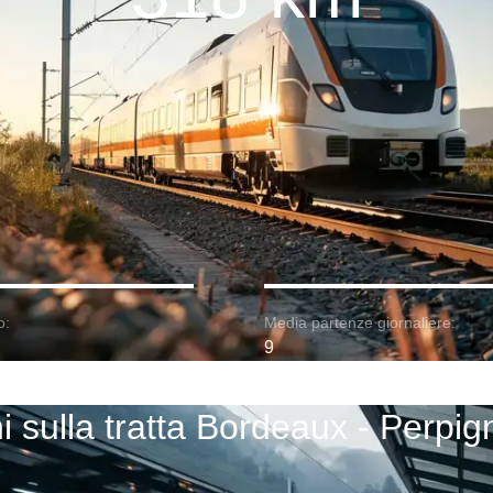
o:
Media partenze giornaliere:
9
i sulla tratta Bordeaux - Perpi