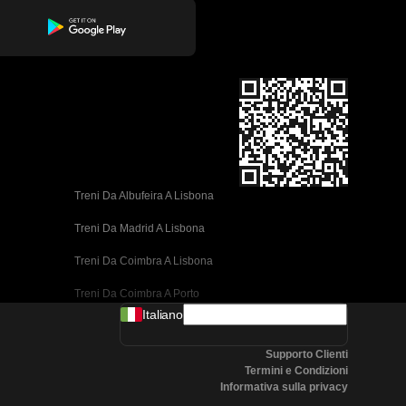
Treni Da Albufeira A Lisbona
Treni Da Madrid A Lisbona
Treni Da Coimbra A Lisbona
Treni Da Coimbra A Porto
Italiano
Treni Da Valencia A Barcellona
Supporto Clienti
Treni Da Siviglia A Barcellona
Termini e Condizioni
Informativa sulla privacy
Treni Da Malaga A Barcellona