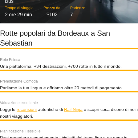
Bus
Tempo di viaggio
Prezzo da
Partenze
2 ore 29 min
$102
7
Rotte popolari da Bordeaux a San
Sebastian
Rete Estesa
Una piattaforma, +34 destinazioni, +700 rotte in tutto il mondo.
Prenotazione Comoda
Parliamo la tua lingua e offriamo oltre 20 metodi di pagamento.
Valutazione eccellente
Leggi le
recensioni
autentiche di
Rail Ninja
e scopri cosa dicono di noi i
nostri viaggiatori.
Pianificazione Flessibile
Puoi prenotare comodamente i biglietti del treno fino a un anno in