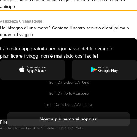
anticipo.
Assistenza Umana Reale
Hai bisogno di una mano? Contatta il nostro servizio clienti prima o
durante il viaggio.
La nostra app gratuita per ogni passo del tuo viaggio:
pianificare i viaggi non è mai stato così facile!
Treni Da Lisbona A Porto
Treni Da Porto A Lisbona
Treni Da Lisbona A Albufeira
Treni Da Albufeira A Lisbona
Mostra più percorsi popolari
Firebird GT Limited (OC 1451)
Treni Da Lisbona A Lagos
432, Triq Fleur de Lys, Suite 1, Birkirkara, BKR 9061, Malta