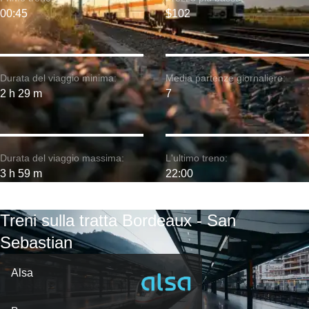
00:45
$102
Durata del viaggio minima:
Media partenze giornaliere:
2 h 29 m
7
Durata del viaggio massima:
L'ultimo treno:
3 h 59 m
22:00
Treni sulla tratta Bordeaux - San
Sebastian
Alsa