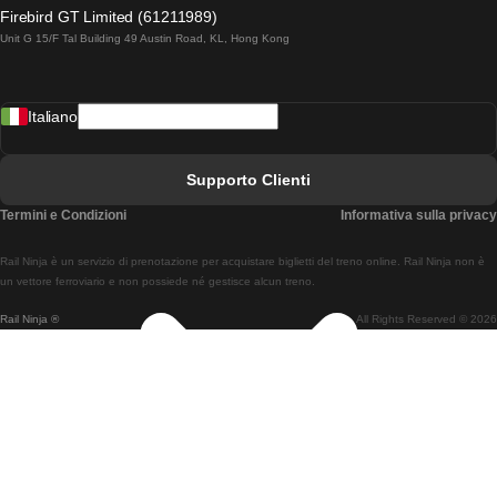
Treni Da Lagos A Lisbona
Firebird GT Limited (61211989)
Unit G 15/F Tal Building 49 Austin Road, KL, Hong Kong
Treni Da Lisbona A Madrid
Treni Da Madrid A Lisbona
Italiano
Treni Da Lisbona A Faro
Treni Da Faro A Lisbona
Supporto Clienti
Treni Da Lisbona A Coimbra
Termini e Condizioni
Informativa sulla privacy
Treni Da Coimbra A Lisbona
Rail Ninja è un servizio di prenotazione per acquistare biglietti del treno online. Rail Ninja non è
Treni Da Lisbon A Braga
un vettore ferroviario e non possiede né gestisce alcun treno.
Rail Ninja ®
All Rights Reserved © 2026
Treni Da Braga A Lisbona
Treni Da Porto A Coimbra
Treni Da Coimbra A Porto
Treni Da Barcellona A Madrid
Treni Da Madrid A Barcellona