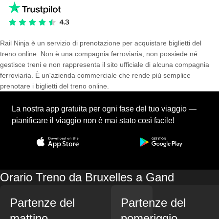
Rail Ninja è un servizio di prenotazione per acquistare biglietti del
treno online. Non è una compagnia ferroviaria, non possiede né
gestisce treni e non rappresenta il sito ufficiale di alcuna compagnia
ferroviaria. È un'azienda commerciale che rende più semplice
prenotare i biglietti del treno online.
La nostra app gratuita per ogni fase del tuo viaggio —
pianificare il viaggio non è mai stato così facile!
Orario Treno da Bruxelles a Gand
Partenze del
Partenze del
mattino
pomeriggio