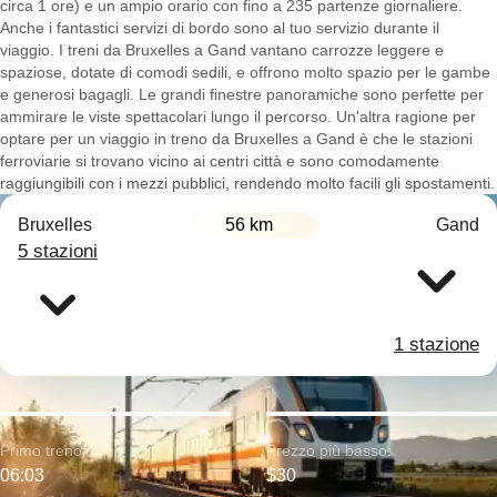
circa 1 ore) e un ampio orario con fino a 235 partenze giornaliere.
Anche i fantastici servizi di bordo sono al tuo servizio durante il
viaggio. I treni da Bruxelles a Gand vantano carrozze leggere e
spaziose, dotate di comodi sedili, e offrono molto spazio per le gambe
e generosi bagagli. Le grandi finestre panoramiche sono perfette per
ammirare le viste spettacolari lungo il percorso. Un'altra ragione per
optare per un viaggio in treno da Bruxelles a Gand è che le stazioni
ferroviarie si trovano vicino ai centri città e sono comodamente
raggiungibili con i mezzi pubblici, rendendo molto facili gli spostamenti.
Bruxelles
56 km
Gand
5 stazioni
1 stazione
Primo treno:
Prezzo più basso:
06:03
$30