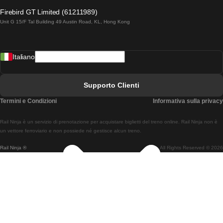
Treni Da Lagos A Lisbona
Firebird GT Limited (61211989)
Unit G 15/F Tal Building 49 Austin Road, KL, Hong Kong
Treni Da Lisbona A Madrid
Treni Da Madrid A Lisbona
Italiano
Treni Da Lisbona A Faro
Treni Da Faro A Lisbona
Supporto Clienti
Treni Da Lisbona A Coimbra
Termini e Condizioni
Informativa sulla privacy
Treni Da Coimbra A Lisbona
Rail Ninja è un servizio di prenotazione per acquistare biglietti del treno online. Rail Ninja non è
Treni Da Lisbon A Braga
un vettore ferroviario e non possiede né gestisce alcun treno.
Rail Ninja ®
All Rights Reserved © 2026
Treni Da Braga A Lisbona
Treni Da Porto A Coimbra
Treni Da Coimbra A Porto
Treni Da Barcellona A Madrid
Treni Da Madrid A Barcellona