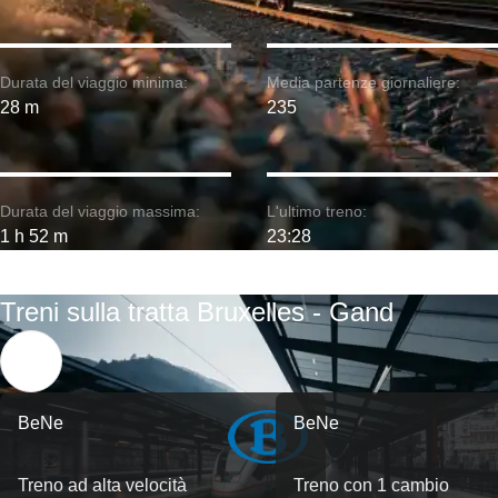
Durata del viaggio minima:
Media partenze giornaliere:
28 m
235
Durata del viaggio massima:
L'ultimo treno:
1 h 52 m
23:28
Treni sulla tratta Bruxelles - Gand
BeNe
BeNe
Treno ad alta velocità
Treno con 1 cambio