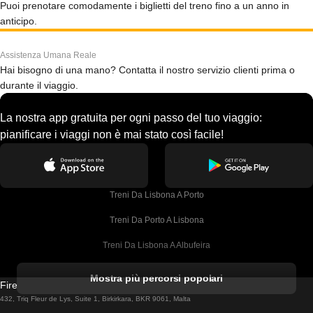
Puoi prenotare comodamente i biglietti del treno fino a un anno in
anticipo.
Assistenza Umana Reale
Hai bisogno di una mano? Contatta il nostro servizio clienti prima o
durante il viaggio.
La nostra app gratuita per ogni passo del tuo viaggio:
pianificare i viaggi non è mai stato così facile!
Treni Da Lisbona A Porto
Treni Da Porto A Lisbona
Treni Da Lisbona A Albufeira
Treni Da Albufeira A Lisbona
Mostra più percorsi popolari
Firebird GT Limited (OC 1451)
Treni Da Lisbona A Lagos
432, Triq Fleur de Lys, Suite 1, Birkirkara, BKR 9061, Malta