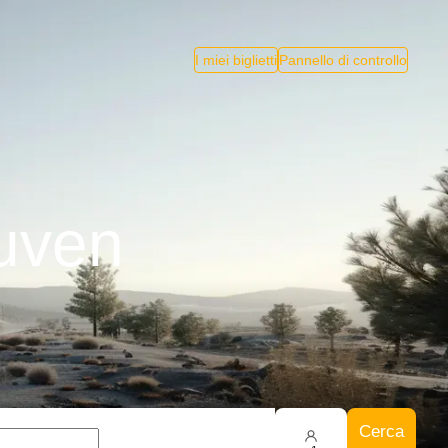
I miei biglietti
Pannello di controllo
euven
Cerca