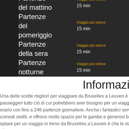
15 min
del mattino
Partenze
Viaggio più veloce
del
15 min
pomeriggio
Partenze
Viaggio più veloce
15 min
della sera
Partenze
Viaggio più veloce
15 min
notturne
Informazi
Una delle scelte migliori per viaggiare da Bruxelles a Leuven è pr
passeggeri tutto ciò di cui potrebbero aver bisogno per un viaggi
orario con fino a 246 partenze giornaliere. Anche i fantastici se
comodi sedili, e offrono molto spazio per le gambe e generosi ba
optare per un viaggio in treno da Bruxelles a Leuven è che le sta