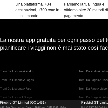
Una piattaforma, +34
Parliamo la tua lingua e
destinazioni, +700 rotte in
offriamo oltre 20 metodi d
tutto il mondo.
pagamento.
La nostra app gratuita per ogni passo del t
pianificare i viaggi non è mai stato così faci
Treni Da Lisbona A Porto
Treni Da Porto A Lisb
Treni Da Lisbona A Lagos
Treni Da Lagos A Lis
Treni Da Lisbona A Faro
Treni Da Faro A Lisbo
Treni Da Lisbon A Braga
Treni Da Braga A Lisb
Firebird GT Limited (OC 1451)
Firebird GT Limi
Treni Da Barcellona A Madrid
Treni Da Madrid A Bar
432, Triq Fleur de Lys, Suite 1, Birkirkara, BKR 9061, Malta
Unit G 15/F Tal Buildi