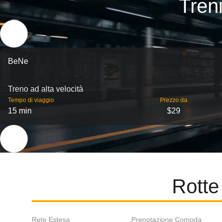
Treni
BeNe
Treno ad alta velocità
Tempo di viaggio
Prezzo da
15 min
$29
Rotte
Rete Estesa
Prenotazione Comoda