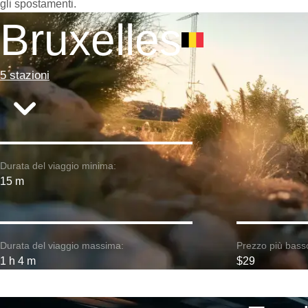
gli spostamenti.
Bruxelles
5 stazioni
Durata del viaggio minima:
15 m
Durata del viaggio massima:
Prezzo più bass
1 h 4 m
$29