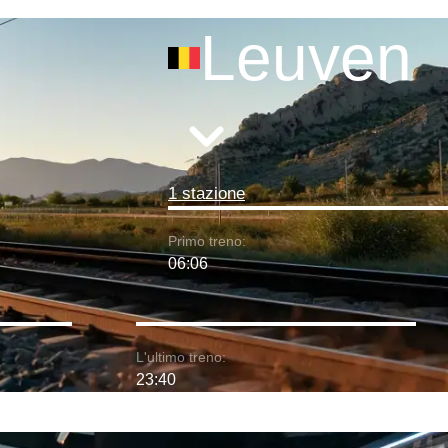
Leuven
1 stazione
Primo treno:
06:06
L'ultimo treno:
23:40