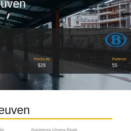
Leuven
Prezzo da
Partenze
$29
55
Leuven
ile
Assistenza Umana Reale