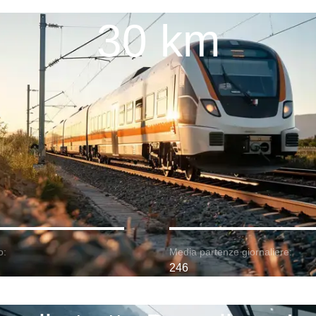
30 km
o:
Media partenze giornaliere:
246