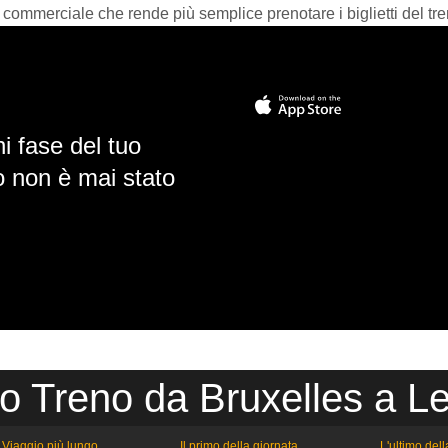
 commerciale che rende più semplice prenotare i biglietti del tre
i fase del tuo
io non è mai stato
io Treno da Bruxelles a L
Viaggio più lungo
Il primo della giornata
L'ultimo del