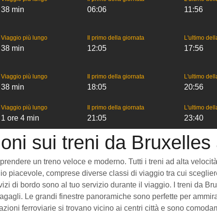
38 min
06:06
11:56
Viaggio più lungo
Il primo della giornata
L'ultimo del
38 min
12:05
17:56
Viaggio più lungo
Il primo della giornata
L'ultimo del
38 min
18:05
20:56
Viaggio più lungo
Il primo della giornata
L'ultimo del
1 ore 4 min
21:05
23:40
oni sui treni da Bruxelle
endere un treno veloce e moderno. Tutti i treni ad alta velocità ch
o piacevole, comprese diverse classi di viaggio tra cui scegliere
rvizi di bordo sono al tuo servizio durante il viaggio. I treni da
gagli. Le grandi finestre panoramiche sono perfette per ammirare
zioni ferroviarie si trovano vicino ai centri città e sono comoda