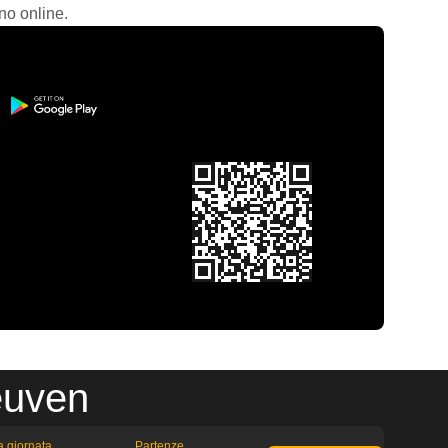
no online.
euven
la giornata
Partenze