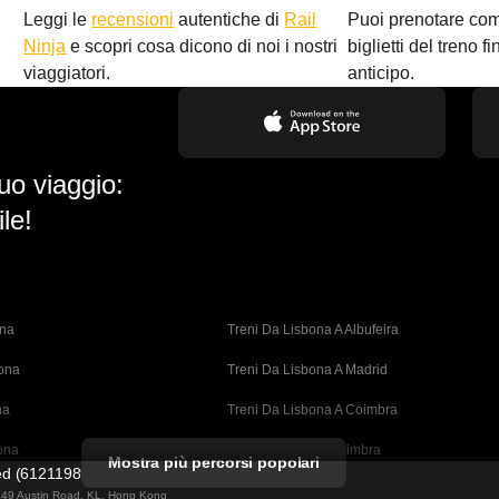
Leggi le
recensioni
autentiche di
Rail
Puoi prenotare co
i
Ninja
e scopri cosa dicono di noi i nostri
biglietti del treno f
viaggiatori.
anticipo.
uo viaggio:
le!
ona
Treni Da Lisbona A Albufeira
bona
Treni Da Lisbona A Madrid
na
Treni Da Lisbona A Coimbra
ona
Treni Da Porto A Coimbra
Mostra più percorsi popolari
ted (61211989)
cellona
Treni Da Barcellona A Valencia
ng 49 Austin Road, KL, Hong Kong