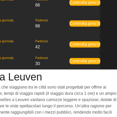
Controlla prezzi
86
la giornata
Partenze
Controlla prezzi
88
la giornata
Partenze
Controlla prezzi
42
la giornata
Partenze
Controlla prezzi
30
s a Leuven
e viaggiano tra le città sono stati progettati per offrire ai
, tempi di viaggio rapidi (il viaggio dura circa 1 ore) e un ampio
 Bruxelles a Leuven vantano carrozze leggere e spaziose, dotate di
 le viste spettacolari lungo il percorso. Un'altra ragione per
mente raggiungibili con i mezzi pubblici, rendendo molto facili