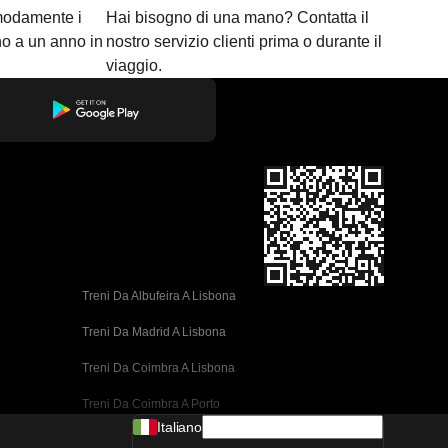
modamente i
Hai bisogno di una mano? Contatta il
ino a un anno in
nostro servizio clienti prima o durante il
viaggio.
Treni Da Albufeira A Lisbona
Treni Da Madrid A Lisbona
Treni Da Coimbra A Lisbona
Treni Da Coimbra A Porto
Italiano
Treni Da Valencia A Barcellona