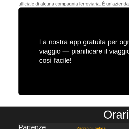
ufficiale di alcuna compagnia ferroviaria. È un'azienda
La nostra app gratuita per ogn
viaggio — pianificare il viagg
così facile!
Orar
Partenze
Viaggio più veloce