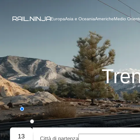
Europa
Asia e Oceania
Americhe
Medio Oriente
Tren
Solo andata
Andata e ritorno
13
Città di partenza