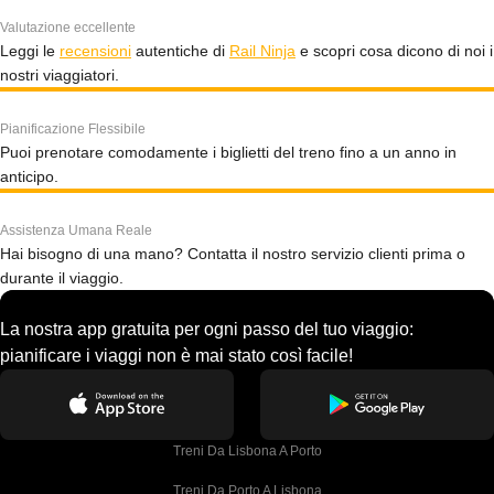
Valutazione eccellente
Leggi le
recensioni
autentiche di
Rail Ninja
e scopri cosa dicono di noi i
nostri viaggiatori.
Pianificazione Flessibile
Puoi prenotare comodamente i biglietti del treno fino a un anno in
anticipo.
Assistenza Umana Reale
Hai bisogno di una mano? Contatta il nostro servizio clienti prima o
durante il viaggio.
La nostra app gratuita per ogni passo del tuo viaggio:
pianificare i viaggi non è mai stato così facile!
Treni Da Lisbona A Porto
Treni Da Porto A Lisbona