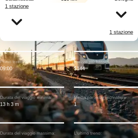
1 stazione
1 stazione
Primo treno:
Prezzo più basso:
09:00
$144
Durata del viaggio minima:
Media partenze giornaliere:
13 h 3 m
1
Durata del viaggio massima:
L'ultimo treno: