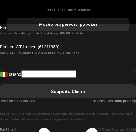
Treni Da Lisbona A Albufeira
Treni Da Albufeira A Lisbona
Mostra più percorsi popolari
Firebird GT Limited (OC 1451)
Treni Da Lisbona A Lagos
432, Triq Fleur de Lys, Suite 1, Birkirkara, BKR 9061, Malta
Treni Da Lagos A Lisbona
Firebird GT Limited (61211989)
Unit G 15/F Tal Building 49 Austin Road, KL, Hong Kong
Treni Da Lisbona A Madrid
Treni Da Madrid A Lisbona
Italiano
Treni Da Lisbona A Faro
Treni Da Faro A Lisbona
Supporto Clienti
Treni Da Lisbona A Coimbra
Termini e Condizioni
Informativa sulla privacy
Treni Da Coimbra A Lisbona
Rail Ninja è un servizio di prenotazione per acquistare biglietti del treno online. Rail Ninja non è
Treni Da Lisbon A Braga
un vettore ferroviario e non possiede né gestisce alcun treno.
Rail Ninja ®
All Rights Reserved © 2026
Treni Da Braga A Lisbona