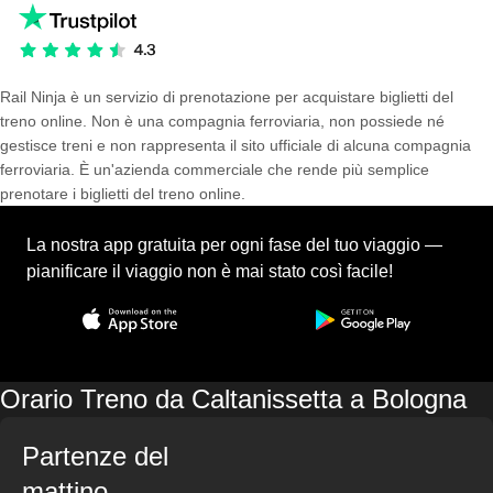
Rail Ninja è un servizio di prenotazione per acquistare biglietti del
treno online. Non è una compagnia ferroviaria, non possiede né
gestisce treni e non rappresenta il sito ufficiale di alcuna compagnia
ferroviaria. È un'azienda commerciale che rende più semplice
prenotare i biglietti del treno online.
La nostra app gratuita per ogni fase del tuo viaggio —
pianificare il viaggio non è mai stato così facile!
Orario Treno da Caltanissetta a Bologna
Partenze del
mattino