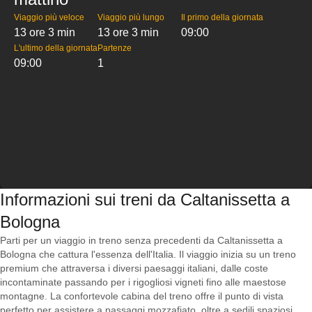
Viaggio più veloce
Viaggio più lungo
Il primo della giornata
13 ore 3 min
13 ore 3 min
09:00
L'ultimo della giornata
Partenze
09:00
1
Informazioni sui treni da Caltanissetta a
Bologna
Parti per un viaggio in treno senza precedenti da Caltanissetta a
Bologna che cattura l'essenza dell'Italia. Il viaggio inizia su un treno
premium che attraversa i diversi paesaggi italiani, dalle coste
incontaminate passando per i rigogliosi vigneti fino alle maestose
montagne. La confortevole cabina del treno offre il punto di vista
perfetto per assistere a passaggi mozzafiato, oltre a sedili spaziosi,