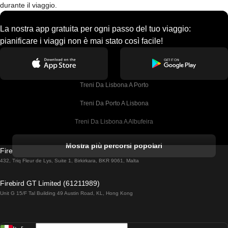
durante il viaggio.
La nostra app gratuita per ogni passo del tuo viaggio:
pianificare i viaggi non è mai stato così facile!
Treni Da Lisbona A Porto
Treni Da Porto A Lisbona
Treni Da Lisbona A Albufeira
Treni Da Albufeira A Lisbona
Mostra più percorsi popolari
Firebird GT Limited (OC 1451)
Treni Da Lisbona A Lagos
432, Triq Fleur de Lys, Suite 1, Birkirkara, BKR 9061, Malta
Treni Da Lagos A Lisbona
Firebird GT Limited (61211989)
Unit G 15/F Tal Building 49 Austin Road, KL, Hong Kong
Treni Da Lisbona A Madrid
Treni Da Madrid A Lisbona