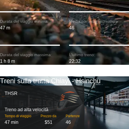
Durata del viaggio minima:
Media partenze giornaliere:
47 m
46
Durata del viaggio massima:
L'ultimo treno:
1 h 8 m
22:32
Treni sulla tratta Chiayi - Hsinchu
THSR
Treno ad alta velocità
Tempo di viaggio
Prezzo da
Partenze
47 min
$51
46