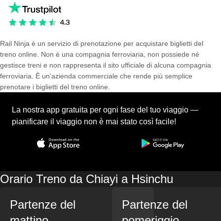
Rail Ninja è un servizio di prenotazione per acquistare biglietti del
treno online. Non è una compagnia ferroviaria, non possiede né
gestisce treni e non rappresenta il sito ufficiale di alcuna compagnia
ferroviaria. È un'azienda commerciale che rende più semplice
prenotare i biglietti del treno online.
La nostra app gratuita per ogni fase del tuo viaggio —
pianificare il viaggio non è mai stato così facile!
Orario Treno da Chiayi a Hsinchu
Partenze del
Partenze del
mattino
pomeriggio