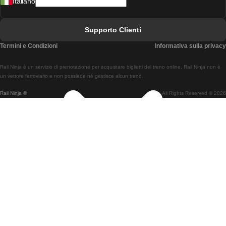
Italiano
Treni Da Lisbona A Faro
Treni Da Faro A Lisbona
Supporto Clienti
Treni Da Lisbona A Coimbra
Termini e Condizioni
Informativa sulla privacy
Treni Da Coimbra A Lisbona
Rail Ninja è un servizio di prenotazione per acquistare biglietti del treno online. Rail Ninja non è
Treni Da Lisbon A Braga
un vettore ferroviario e non possiede né gestisce alcun treno.
Rail Ninja ®
All Rights Reserved © 2026
Treni Da Braga A Lisbona
Treni Da Porto A Coimbra
Treni Da Coimbra A Porto
Treni Da Barcellona A Madrid
Treni Da Madrid A Barcellona
Treni Da Barcellona A Valencia
Treni Da Valencia A Barcellona
Treni Da Barcellona A Parigi