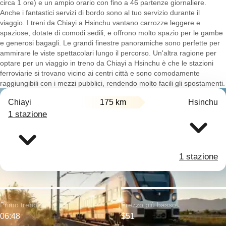
circa 1 ore) e un ampio orario con fino a 46 partenze giornaliere.
Anche i fantastici servizi di bordo sono al tuo servizio durante il
viaggio. I treni da Chiayi a Hsinchu vantano carrozze leggere e
spaziose, dotate di comodi sedili, e offrono molto spazio per le gambe
e generosi bagagli. Le grandi finestre panoramiche sono perfette per
ammirare le viste spettacolari lungo il percorso. Un'altra ragione per
optare per un viaggio in treno da Chiayi a Hsinchu è che le stazioni
ferroviarie si trovano vicino ai centri città e sono comodamente
raggiungibili con i mezzi pubblici, rendendo molto facili gli spostamenti.
Chiayi
175 km
Hsinchu
1 stazione
1 stazione
Primo treno:
Prezzo più basso:
06:48
$51