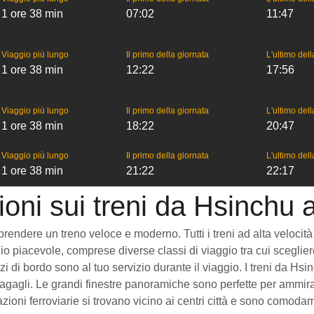
1 ore 38 min
07:02
11:47
Viaggio più lungo
Il primo della giornata
L'ultimo del
1 ore 38 min
12:22
17:56
Viaggio più lungo
Il primo della giornata
L'ultimo del
1 ore 38 min
18:22
20:47
Viaggio più lungo
Il primo della giornata
L'ultimo del
1 ore 38 min
21:22
22:17
ioni sui treni da Hsinchu 
ndere un treno veloce e moderno. Tutti i treni ad alta velocità che
o piacevole, comprese diverse classi di viaggio tra cui scegliere
vizi di bordo sono al tuo servizio durante il viaggio. I treni da 
gagli. Le grandi finestre panoramiche sono perfette per ammirare
ioni ferroviarie si trovano vicino ai centri città e sono comodam