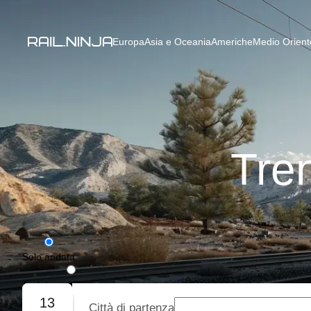
Europa
Asia e Oceania
Americhe
Medio Oriente
Tre
Solo andata
Andata e ritorno
13
Città di partenza