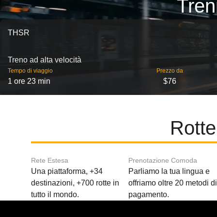
Tren
THSR
Treno ad alta velocità
Tempo di viaggio
Prezzo da
1 ore 23 min
$76
Rotte
Rete Estesa
Prenotazione Comoda
Una piattaforma, +34
Parliamo la tua lingua e
destinazioni, +700 rotte in
offriamo oltre 20 metodi d
tutto il mondo.
pagamento.