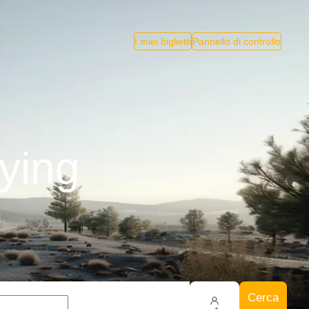
I miei biglietti
Pannello di controllo
ying
Cerca