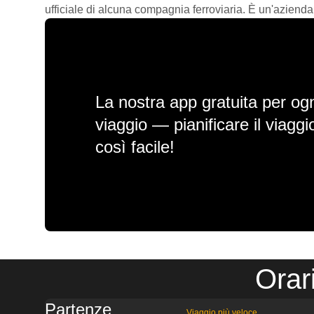
ufficiale di alcuna compagnia ferroviaria. È un'azienda
La nostra app gratuita per ogn
viaggio — pianificare il viagg
così facile!
Orar
Partenze
Viaggio più veloce