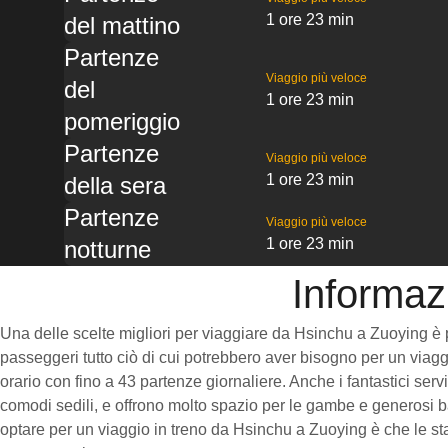
1 ore 23 min
del mattino
Partenze
Viaggio più veloce
del
1 ore 23 min
pomeriggio
Partenze
Viaggio più veloce
1 ore 23 min
della sera
Partenze
Viaggio più veloce
1 ore 23 min
notturne
Informaz
Una delle scelte migliori per viaggiare da Hsinchu a Zuoying è pre
passeggeri tutto ciò di cui potrebbero aver bisogno per un viaggi
orario con fino a 43 partenze giornaliere. Anche i fantastici ser
comodi sedili, e offrono molto spazio per le gambe e generosi ba
optare per un viaggio in treno da Hsinchu a Zuoying è che le staz