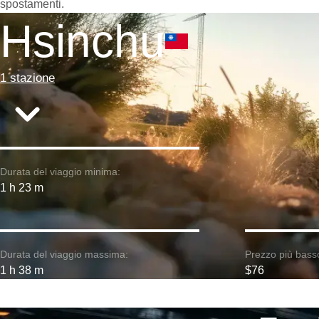
spostamenti.
Hsinchu
1 stazione
Durata del viaggio minima:
1 h 23 m
Durata del viaggio massima:
Prezzo più bass
1 h 38 m
$76