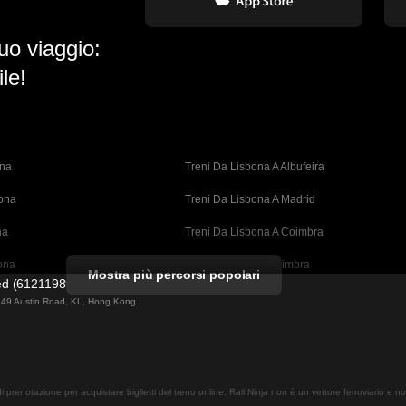
uo viaggio:
le!
ona
Treni Da Lisbona A Albufeira
bona
Treni Da Lisbona A Madrid
na
Treni Da Lisbona A Coimbra
ona
Treni Da Porto A Coimbra
Mostra più percorsi popolari
ted (61211989)
cellona
Treni Da Barcellona A Valencia
ng 49 Austin Road, KL, Hong Kong
ellona 
Treni Da Barcellona A Siviglia
n A Barcellona
Treni Da Barcellona A Malaga
 di prenotazione per acquistare biglietti del treno online. Rail Ninja non è un vettore ferroviario e 
drid
Treni Da Madrid A Malaga