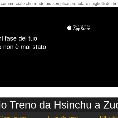
 commerciale che rende più semplice prenotare i biglietti del tre
i fase del tuo
io non è mai stato
io Treno da Hsinchu a Zu
Viaggio più lungo
Il primo della giornata
L'ultimo del