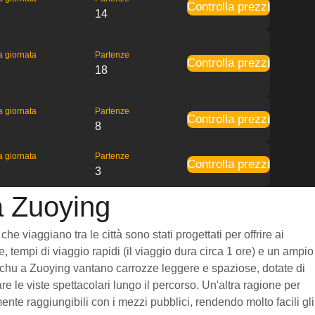
Controlla prezzi
14
la giornata
Partenze
Controlla prezzi
18
la giornata
Partenze
Controlla prezzi
8
la giornata
Partenze
Controlla prezzi
3
a Zuoying
 viaggiano tra le città sono stati progettati per offrire ai
, tempi di viaggio rapidi (il viaggio dura circa 1 ore) e un ampio
Hsinchu a Zuoying vantano carrozze leggere e spaziose, dotate di
 le viste spettacolari lungo il percorso. Un'altra ragione per
ente raggiungibili con i mezzi pubblici, rendendo molto facili gli