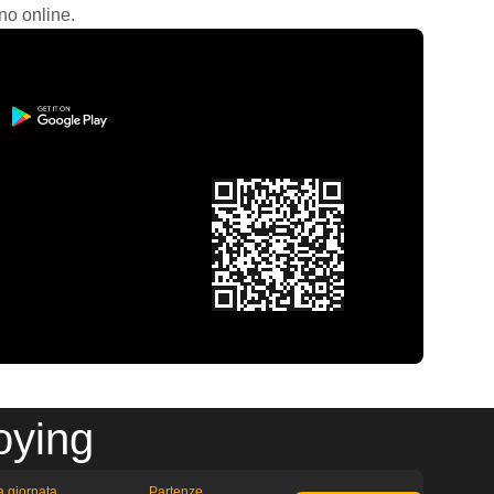
no online.
oying
la giornata
Partenze