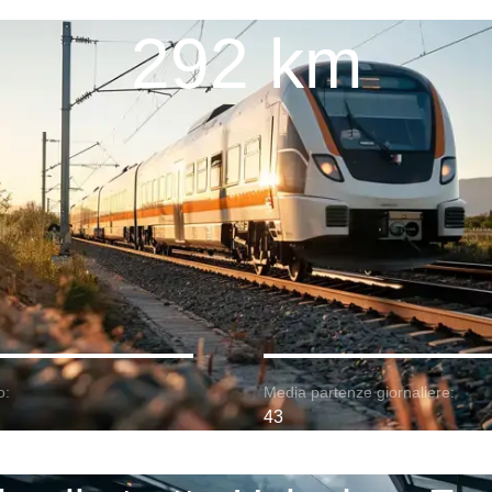
292 km
o:
Media partenze giornaliere:
43