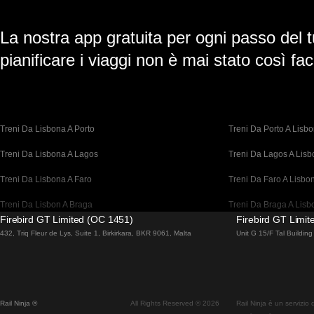
La nostra app gratuita per ogni passo del t
pianificare i viaggi non è mai stato così faci
Treni Da Lisbona A Porto
Treni Da Porto A Lisb
Treni Da Lisbona A Lagos
Treni Da Lagos A Lis
Treni Da Lisbona A Faro
Treni Da Faro A Lisbo
Treni Da Lisbon A Braga
Treni Da Braga A Lisb
Firebird GT Limited (OC 1451)
Firebird GT Limi
Treni Da Barcellona A Madrid
Treni Da Madrid A Bar
432, Triq Fleur de Lys, Suite 1, Birkirkara, BKR 9061, Malta
Unit G 15/F Tal Buildi
Treni Da Barcellona A Parigi
Treni Da Parigi A Barc
Treni Da Barcellona A San Sebastian
Treni Da San Sebastia
Rail Ninja ®
All Rights Reserved © 2026
Rail Ninja è un servizio
Treni Da Madrid A Siviglia
Treni Da Siviglia A Ma