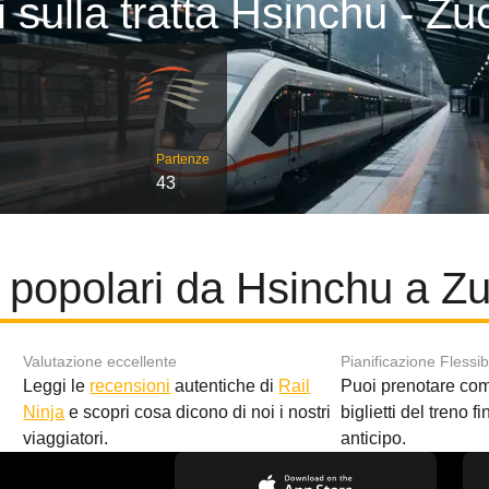
i sulla tratta Hsinchu - Zu
Partenze
43
 popolari da Hsinchu a Z
Valutazione eccellente
Pianificazione Flessib
Leggi le
recensioni
autentiche di
Rail
Puoi prenotare co
i
Ninja
e scopri cosa dicono di noi i nostri
biglietti del treno f
viaggiatori.
anticipo.