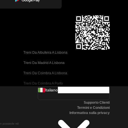
Treni Da Albufeira A Lisbona
Treni Da Madrid A Lisbona
Treni Da Coimbra A Lisbona
Treni Da Coimbra A Porto
Italiano
Treni Da Valencia A Barcellona
Supporto Clienti
Treni Da Siviglia A Barcellona
Termini e Condizioni
Informativa sulla privacy
Treni Da Malaga A Barcellona
non possiede né
Treni Da Malaga A Madrid