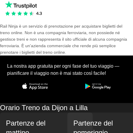
Rail Ninja è un servizio di prenotazione per acquistare biglietti del
treno online. Non è una compagnia ferroviaria, non possiede né
gestisce treni e non rappresenta il sito ufficiale di alcuna compagnia
ferroviaria. È un'azienda commerciale che rende più semplice
prenotare i biglietti del treno online.
La nostra app gratuita per ogni fase del tuo viaggio —
pianificare il viaggio non è mai stato così facile!
Orario Treno da Dijon a Lilla
Partenze del
Partenze del
mattino
pomeriggio