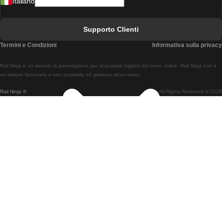
Italiano
Treni Da Lisbona A Faro
Treni Da Faro A Lisbona
Supporto Clienti
Treni Da Lisbona A Coimbra
Termini e Condizioni
Informativa sulla privacy
Treni Da Coimbra A Lisbona
Rail Ninja è un servizio di prenotazione per acquistare biglietti del treno online. Rail Ninja non è
Treni Da Lisbon A Braga
un vettore ferroviario e non possiede né gestisce alcun treno.
Rail Ninja ®
All Rights Reserved © 2026
Treni Da Braga A Lisbona
Treni Da Porto A Coimbra
Treni Da Coimbra A Porto
Treni Da Barcellona A Madrid
Treni Da Madrid A Barcellona
Treni Da Barcellona A Valencia
Treni Da Valencia A Barcellona
Treni Da Barcellona A Parigi