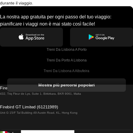
durante il viaggio.
La nostra app gratuita per ogni passo del tuo viaggio:
pianificare i viaggi non è mai stato così facile!
Treni Da Lisbona A Porto
Treni Da Porto A Lisbona
Treni Da Lisbona A Albufeira
Treni Da Albufeira A Lisbona
Mostra più percorsi popolari
Firebird GT Limited (OC 1451)
Treni Da Lisbona A Lagos
432, Triq Fleur de Lys, Suite 1, Birkirkara, BKR 9061, Malta
Treni Da Lagos A Lisbona
Firebird GT Limited (61211989)
Unit G 15/F Tal Building 49 Austin Road, KL, Hong Kong
Treni Da Lisbona A Madrid
Treni Da Madrid A Lisbona