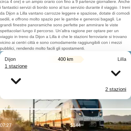
circa 4 ore) e un ampio orario con fino a 9 partenze giornaliere. Anche
i fantastici servizi di bordo sono al tuo servizio durante il viaggio. I treni
da Dijon a Lilla vantano carrozze leggere e spaziose, dotate di comodi
sedili, e offrono molto spazio per le gambe e generosi bagagli. Le
grandi finestre panoramiche sono perfette per ammirare le viste
spettacolari lungo il percorso. Un'altra ragione per optare per un
viaggio in treno da Dijon a Lilla è che le stazioni ferroviarie si trovano
vicino ai centri città e sono comodamente raggiungibili con i mezzi
pubblici, rendendo molto facili gli spostamenti.
Dijon
400 km
Lilla
1 stazione
2 stazioni
Primo treno:
Prezzo più basso:
07:27
$144