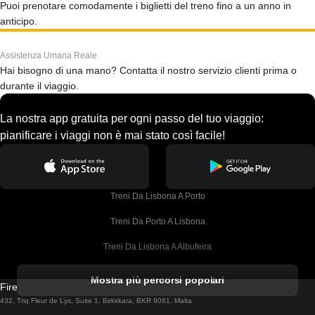
Puoi prenotare comodamente i biglietti del treno fino a un anno in
anticipo.
Assistenza Umana Reale
Hai bisogno di una mano? Contatta il nostro servizio clienti prima o
durante il viaggio.
La nostra app gratuita per ogni passo del tuo viaggio:
pianificare i viaggi non è mai stato così facile!
Treni Da Lisbona A Porto
Treni Da Porto A Lisbona
Treni Da Lisbona A Albufeira
Treni Da Albufeira A Lisbona
Mostra più percorsi popolari
Firebird GT Limited (OC 1451)
Treni Da Lisbona A Lagos
432, Triq Fleur de Lys, Suite 1, Birkirkara, BKR 9061, Malta