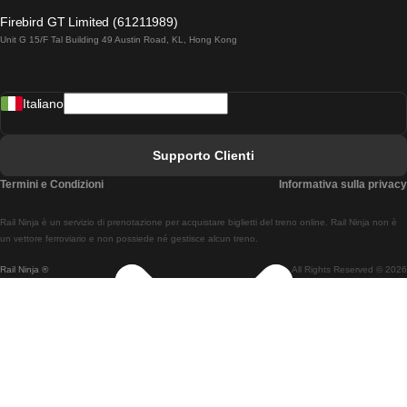
Treni Da Lagos A Lisbona
Firebird GT Limited (61211989)
Unit G 15/F Tal Building 49 Austin Road, KL, Hong Kong
Treni Da Lisbona A Madrid
Treni Da Madrid A Lisbona
Italiano
Treni Da Lisbona A Faro
Treni Da Faro A Lisbona
Supporto Clienti
Treni Da Lisbona A Coimbra
Termini e Condizioni
Informativa sulla privacy
Treni Da Coimbra A Lisbona
Rail Ninja è un servizio di prenotazione per acquistare biglietti del treno online. Rail Ninja non è
Treni Da Lisbon A Braga
un vettore ferroviario e non possiede né gestisce alcun treno.
Rail Ninja ®
All Rights Reserved © 2026
Treni Da Braga A Lisbona
Treni Da Porto A Coimbra
Treni Da Coimbra A Porto
Treni Da Barcellona A Madrid
Treni Da Madrid A Barcellona