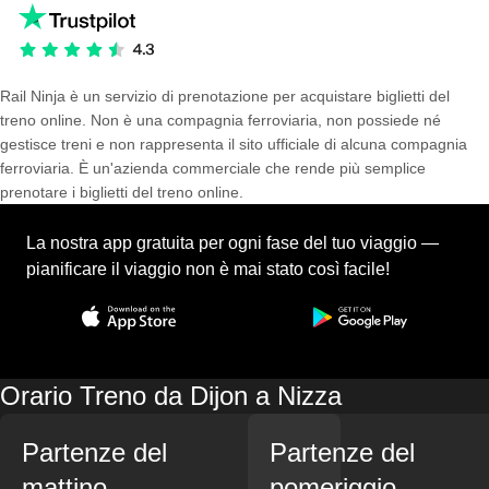
Rail Ninja è un servizio di prenotazione per acquistare biglietti del
treno online. Non è una compagnia ferroviaria, non possiede né
gestisce treni e non rappresenta il sito ufficiale di alcuna compagnia
ferroviaria. È un'azienda commerciale che rende più semplice
prenotare i biglietti del treno online.
La nostra app gratuita per ogni fase del tuo viaggio —
pianificare il viaggio non è mai stato così facile!
Orario Treno da Dijon a Nizza
Partenze del
Partenze del
mattino
pomeriggio