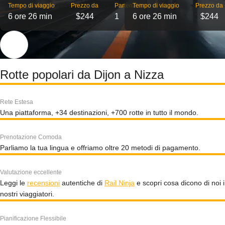
Tempo di viaggio
Prezzo da
Partenze
Tempo di viaggio
Prezzo da
6 ore 26 min
$244
1
6 ore 26 min
$244
Rotte popolari da Dijon a Nizza
Rete Estesa
Una piattaforma, +34 destinazioni, +700 rotte in tutto il mondo.
Prenotazione Comoda
Parliamo la tua lingua e offriamo oltre 20 metodi di pagamento.
Valutazione eccellente
Leggi le
recensioni
autentiche di
Rail Ninja
e scopri cosa dicono di noi i
nostri viaggiatori.
Pianificazione Flessibile