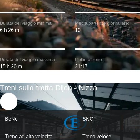
Durata del viaggio minima:
Media partenze giornaliere:
6 h 26 m
10
Durata del viaggio massima:
L'ultimo treno:
15 h 20 m
21:17
Treni sulla tratta Dijon - Nizza
BeNe
SNCF
Treno ad alta velocità
Treno veloce