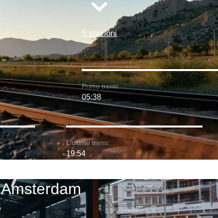
5 stazioni
Primo treno:
05:38
L'ultimo treno:
19:54
 - Amsterdam