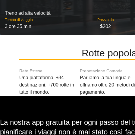
Treno ad alta velocità
Tempo di viaggio
Prezzo da
3 ore 35 min
$202
Rotte popol
Rete Estesa
Prenotazione Comoda
Una piattaforma, +34
Parliamo la tua lingua e
destinazioni, +700 rotte in
offriamo oltre 20 metodi d
tutto il mondo.
pagamento.
La nostra app gratuita per ogni passo del t
pianificare i viaggi non è mai stato così faci