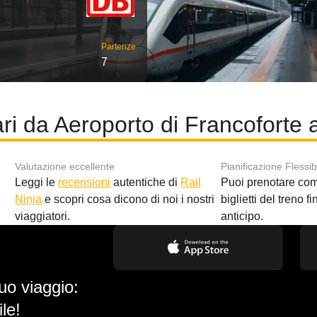
Partenze
7
ari da Aeroporto di Francoforte
Valutazione eccellente
Pianificazione Flessib
Leggi le
recensioni
autentiche di
Rail
Puoi prenotare co
i
Ninja
e scopri cosa dicono di noi i nostri
biglietti del treno f
viaggiatori.
anticipo.
uo viaggio:
le!