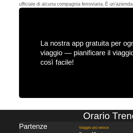
ufficiale di alcuna compagnia ferroviaria. È un'azienda
La nostra app gratuita per ogn
viaggio — pianificare il viagg
così facile!
Orario Tren
Partenze
Viaggio più veloce