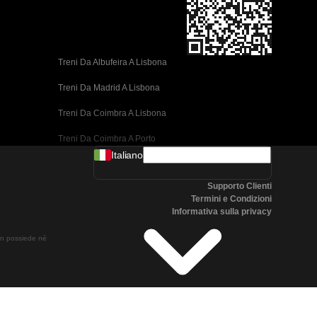
Treni Da Albufeira A Lisbona
Treni Da Madrid A Lisbona
Treni Da Coimbra A Lisbona
Treni Da Coimbra A Porto
Italiano
Treni Da Valencia A Barcellona
Supporto Clienti
Treni Da Siviglia A Barcellona
Termini e Condizioni
Informativa sulla privacy
Treni Da Malaga A Barcellona
non possiede né
Treni Da Malaga A Madrid
Treni Da Cordoba A Madrid
Treni Da San Sebastian A Madrid