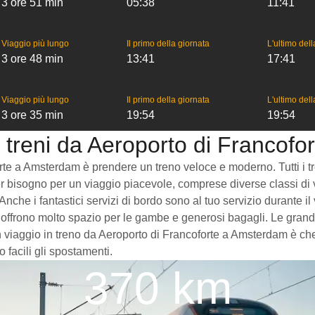
3 ore 51 min
05:38
11:41
Viaggio più lungo
Il primo della giornata
L'ultimo del
3 ore 48 min
13:41
17:41
Viaggio più lungo
Il primo della giornata
L'ultimo del
3 ore 35 min
19:54
19:54
i treni da Aeroporto di Francof
te a Amsterdam è prendere un treno veloce e moderno. Tutti i tren
ver bisogno per un viaggio piacevole, comprese diverse classi di v
Anche i fantastici servizi di bordo sono al tuo servizio durante i
 offrono molto spazio per le gambe e generosi bagagli. Le grand
 viaggio in treno da Aeroporto di Francoforte a Amsterdam è che le
facili gli spostamenti.
370 km