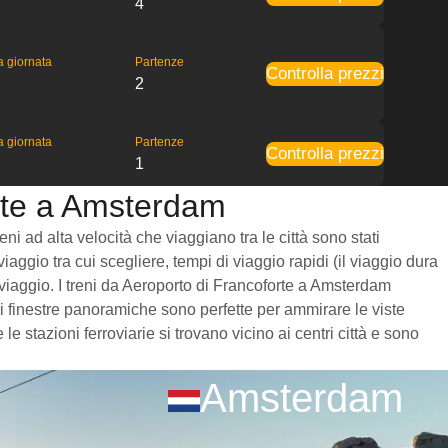
4
la giornata
Partenze
Controlla prezzi
2
la giornata
Partenze
Controlla prezzi
1
orte a Amsterdam
i ad alta velocità che viaggiano tra le città sono stati
iaggio tra cui scegliere, tempi di viaggio rapidi (il viaggio dura
l viaggio. I treni da Aeroporto di Francoforte a Amsterdam
i finestre panoramiche sono perfette per ammirare le viste
 stazioni ferroviarie si trovano vicino ai centri città e sono
Amsterdam