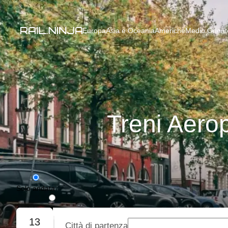
Europa
Asia e Oceania
Americhe
Medio Oriente
Treni Aero
Solo andata
Andata e ritorno
13
Città di partenza