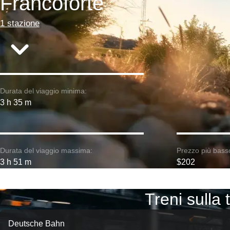
Francoforte
1 stazione
Durata del viaggio minima:
3 h 35 m
Durata del viaggio massima:
Prezzo più bass
3 h 51 m
$202
Treni sulla
Deutsche Bahn