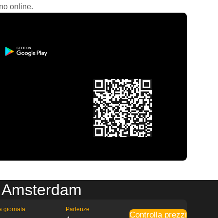
no online.
 a Amsterdam
la giornata
Partenze
Controlla prezzi