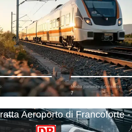
o:
Media partenze giornaliere:
7
 tratta Aeroporto di Francoforte