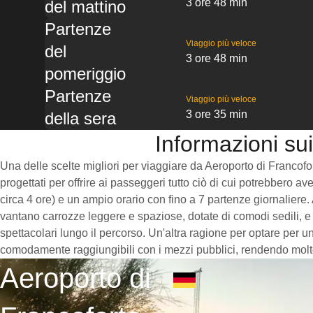
3 ore 48 min
del mattino
Partenze
Viaggio più veloce
del
3 ore 48 min
pomeriggio
Partenze
Viaggio più veloce
3 ore 35 min
della sera
Informazioni su
Una delle scelte migliori per viaggiare da Aeroporto di Francofor
progettati per offrire ai passeggeri tutto ciò di cui potrebbero a
circa 4 ore) e un ampio orario con fino a 7 partenze giornaliere. 
vantano carrozze leggere e spaziose, dotate di comodi sedili, e
spettacolari lungo il percorso. Un'altra ragione per optare per un
comodamente raggiungibili con i mezzi pubblici, rendendo molto 
Aeroporto di