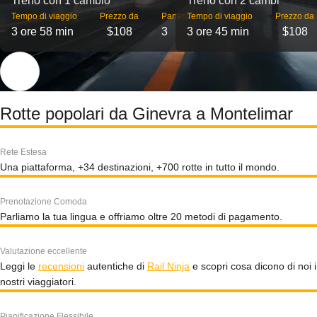
Treno con 1 cambio
Treno con 2 cambi
Tempo di viaggio
Prezzo da
Partenze
Tempo di viaggio
Prezzo da
3 ore 58 min
$108
3
3 ore 45 min
$108
Rotte popolari da Ginevra a Montelimar
Rete Estesa
Una piattaforma, +34 destinazioni, +700 rotte in tutto il mondo.
Prenotazione Comoda
Parliamo la tua lingua e offriamo oltre 20 metodi di pagamento.
Valutazione eccellente
Leggi le
recensioni
autentiche di
Rail Ninja
e scopri cosa dicono di noi i
nostri viaggiatori.
Pianificazione Flessibile