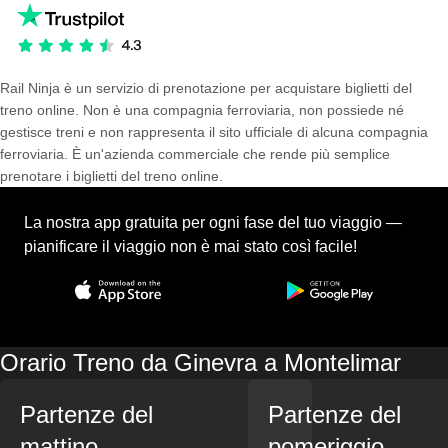
Rail Ninja è un servizio di prenotazione per acquistare biglietti del
treno online. Non è una compagnia ferroviaria, non possiede né
gestisce treni e non rappresenta il sito ufficiale di alcuna compagnia
ferroviaria. È un'azienda commerciale che rende più semplice
prenotare i biglietti del treno online.
La nostra app gratuita per ogni fase del tuo viaggio —
pianificare il viaggio non è mai stato così facile!
Orario Treno da Ginevra a Montelimar
Partenze del
Partenze del
mattino
pomeriggio