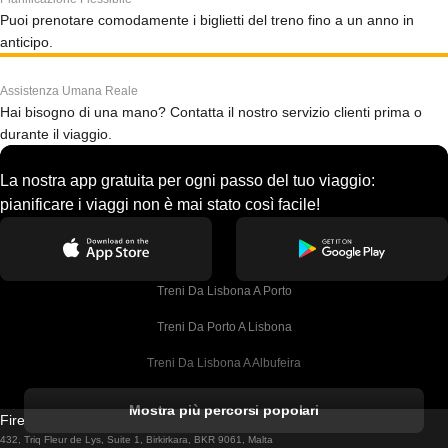
Puoi prenotare comodamente i biglietti del treno fino a un anno in
anticipo.
Assistenza Umana Reale
Hai bisogno di una mano? Contatta il nostro servizio clienti prima o
durante il viaggio.
La nostra app gratuita per ogni passo del tuo viaggio:
pianificare i viaggi non è mai stato così facile!
Treni Da Lisbona A Porto
Treni Da Porto A Lisbona
Treni Da Lisbona A Albufeira
Treni Da Albufeira A Lisbona
Mostra più percorsi popolari
Firebird GT Limited (OC 1451)
Treni Da Lisbona A Lagos
432, Triq Fleur de Lys, Suite 1, Birkirkara, BKR 9061, Malta