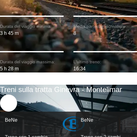
Durata del viaggio minima:
Media partenze giornaliere:
3 h 45 m
8
Durata del viaggio massima:
L'ultimo treno:
5 h 28 m
16:34
Treni sulla tratta Ginevra - Montelimar
BeNe
BeNe