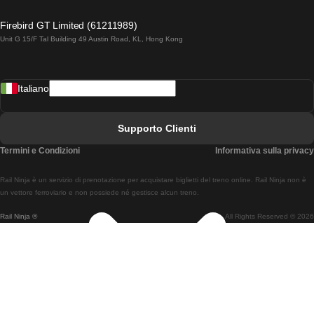
Treni Da Lagos A Lisbona
Firebird GT Limited (61211989)
Unit G 15/F Tal Building 49 Austin Road, KL, Hong Kong
Treni Da Lisbona A Madrid
Treni Da Madrid A Lisbona
Italiano
Treni Da Lisbona A Faro
Treni Da Faro A Lisbona
Supporto Clienti
Treni Da Lisbona A Coimbra
Termini e Condizioni
Informativa sulla privacy
Treni Da Coimbra A Lisbona
Rail Ninja è un servizio di prenotazione per acquistare biglietti del treno online. Rail Ninja non è
Treni Da Lisbon A Braga
un vettore ferroviario e non possiede né gestisce alcun treno.
Rail Ninja ®
All Rights Reserved © 2026
Treni Da Braga A Lisbona
Treni Da Porto A Coimbra
Treni Da Coimbra A Porto
Treni Da Barcellona A Madrid