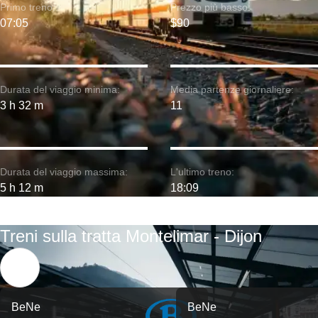
Primo treno:
Prezzo più basso:
07:05
$90
Durata del viaggio minima:
Media partenze giornaliere:
3 h 32 m
11
Durata del viaggio massima:
L'ultimo treno:
5 h 12 m
18:09
Treni sulla tratta Montelimar - Dijon
BeNe
BeNe