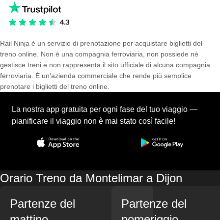
Rail Ninja è un servizio di prenotazione per acquistare biglietti del
treno online. Non è una compagnia ferroviaria, non possiede né
gestisce treni e non rappresenta il sito ufficiale di alcuna compagnia
ferroviaria. È un'azienda commerciale che rende più semplice
prenotare i biglietti del treno online.
La nostra app gratuita per ogni fase del tuo viaggio —
pianificare il viaggio non è mai stato così facile!
Orario Treno da Montelimar a Dijon
Partenze del
Partenze del
mattino
pomeriggio