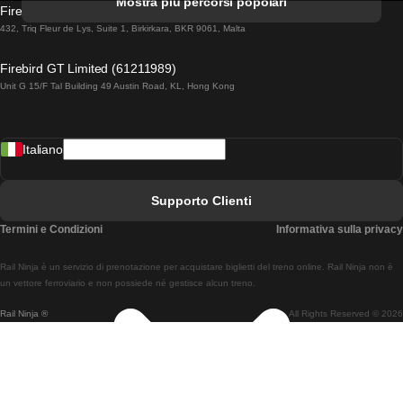
Mostra più percorsi popolari
Firebird GT Limited (OC 1451)
Treni Da Lisbona A Lagos
432, Triq Fleur de Lys, Suite 1, Birkirkara, BKR 9061, Malta
Treni Da Lagos A Lisbona
Firebird GT Limited (61211989)
Unit G 15/F Tal Building 49 Austin Road, KL, Hong Kong
Treni Da Lisbona A Madrid
Treni Da Madrid A Lisbona
Italiano
Treni Da Lisbona A Faro
Treni Da Faro A Lisbona
Supporto Clienti
Treni Da Lisbona A Coimbra
Termini e Condizioni
Informativa sulla privacy
Treni Da Coimbra A Lisbona
Rail Ninja è un servizio di prenotazione per acquistare biglietti del treno online. Rail Ninja non è
Treni Da Lisbon A Braga
un vettore ferroviario e non possiede né gestisce alcun treno.
Rail Ninja ®
All Rights Reserved © 2026
Treni Da Braga A Lisbona
Treni Da Porto A Coimbra
Treni Da Coimbra A Porto