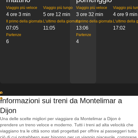
Viaggio più veloce
Viaggio più lungo
Viaggio più veloce
Viaggio più lu
4 ore 3 min
5 ore 12 min
3 ore 32 min
4 ore 9 min
Il primo della giornata
L'ultimo della giornata
Il primo della giornata
L'ultimo della 
07:05
11:05
13:06
17:02
Partenze
Partenze
6
4
1
Informazioni sui treni da Montelimar a
2
Dijon
Una delle scelte migliori per viaggiare da Montelimar a Dijon è
prendere un treno veloce e moderno. Tutti i treni ad alta velocità che
viaggiano tra le città sono stati progettati per offrire ai passeggeri tutto
ciò di cui potrebbero aver bisogno per un viaggio piacevole, comprese