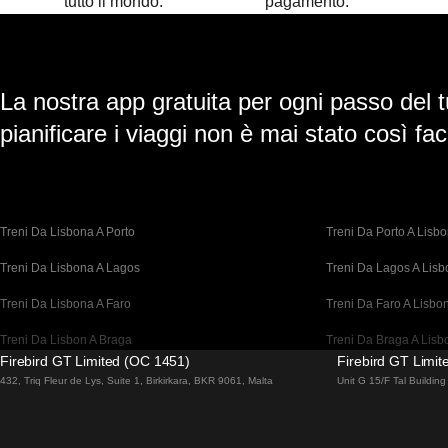
tutto il mondo.
pagamento.
La nostra app gratuita per ogni passo del t
pianificare i viaggi non è mai stato così faci
Treni Da Lisbona A Porto
Treni Da Porto A Lisb
Treni Da Lisbona A Lagos
Treni Da Lagos A Lis
Treni Da Lisbona A Faro
Treni Da Faro A Lisbo
Treni Da Lisbon A Braga
Treni Da Braga A Lisb
Firebird GT Limited (OC 1451)
Firebird GT Limi
Treni Da Barcellona A Madrid
Treni Da Madrid A Bar
432, Triq Fleur de Lys, Suite 1, Birkirkara, BKR 9061, Malta
Unit G 15/F Tal Buildi
Treni Da Barcellona A Parigi
Treni Da Parigi A Barc