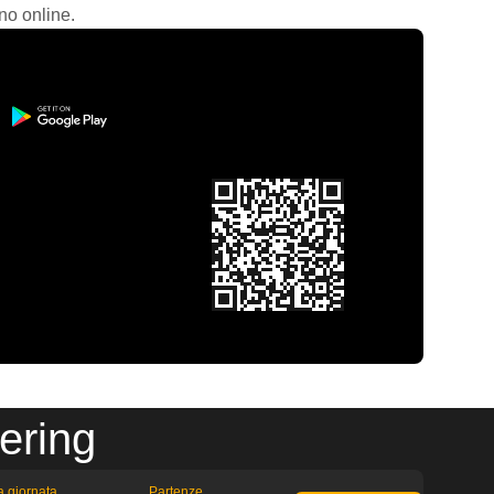
no online.
ering
la giornata
Partenze