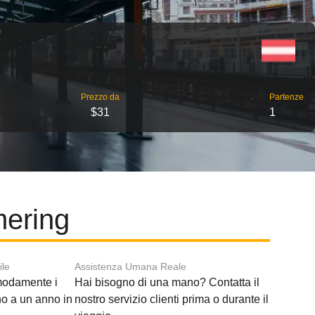
Prezzo da
Partenze
$31
1
mering
ile
Assistenza Umana Reale
modamente i
Hai bisogno di una mano? Contatta il
ino a un anno in
nostro servizio clienti prima o durante il