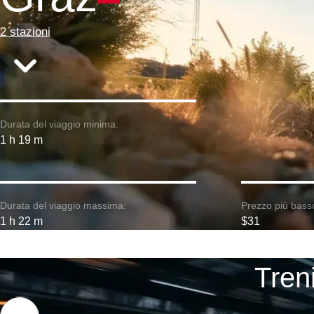
2 stazioni
Durata del viaggio minima:
1 h 19 m
Durata del viaggio massima:
Prezzo più bass
1 h 22 m
$31
Tren