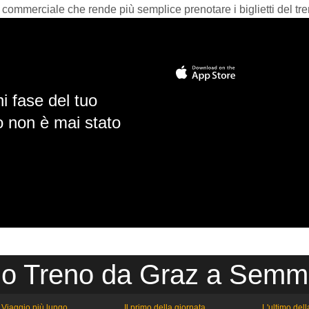
 commerciale che rende più semplice prenotare i biglietti del tre
i fase del tuo
io non è mai stato
io Treno da Graz a Semm
Viaggio più lungo
Il primo della giornata
L'ultimo del