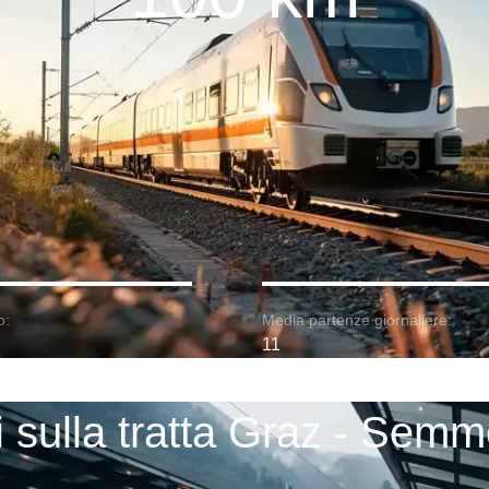
o:
Media partenze giornaliere:
11
i sulla tratta Graz - Semm