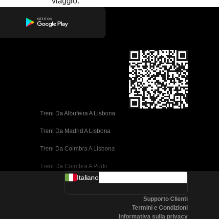
viaggio.
Treni Da Albufeira A Lisbona
Treni Da Madrid A Lisbona
Treni Da Coimbra A Lisbona
Treni Da Coimbra A Porto
Italiano
Treni Da Valencia A Barcellona
Supporto Clienti
Treni Da Siviglia A Barcellona
Termini e Condizioni
Informativa sulla privacy