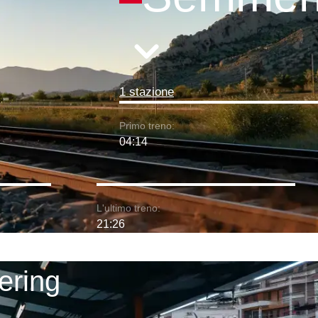
1 stazione
Primo treno:
04:14
L'ultimo treno:
21:26
ering