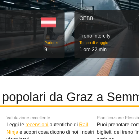
OEBB
Treno intercity
Partenze
Tempo di viaggio
9
1 ore 22 min
 popolari da Graz a Sem
Valutazione eccellente
Pianificazione Flessib
Leggi le
recensioni
autentiche di
Rail
Puoi prenotare co
i
Ninja
e scopri cosa dicono di noi i nostri
biglietti del treno f