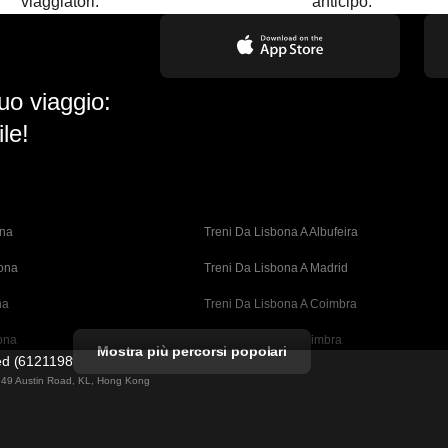
viaggiatori.
anticipo.
uo viaggio:
le!
ona
Treni Da Lisbona A Albufeira
bona
Treni Da Lisbona A Madrid
na
Treni Da Lisbona A Coimbra
ona
Treni Da Porto A Coimbra
Mostra più percorsi popolari
ted (61211989)
cellona
Treni Da Barcellona A Valencia
ng 49 Austin Road, KL, Hong Kong
ellona 
Treni Da Barcellona A Siviglia