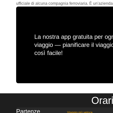
ufficiale di alcuna compagnia ferroviaria. È un'azienda
La nostra app gratuita per ogn
viaggio — pianificare il viagg
così facile!
Orar
Partenze
Viaggio più veloce