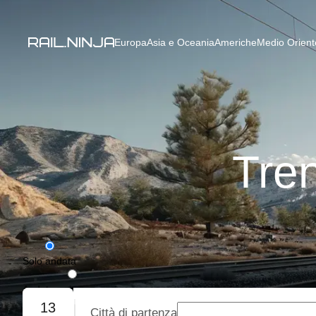
Europa
Asia e Oceania
Americhe
Medio Oriente
Tre
Solo andata
Andata e ritorno
13
Città di partenza