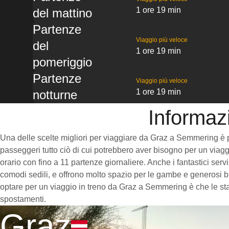
1 ore 19 min
del mattino
Partenze
Viaggio più veloce
del
1 ore 19 min
pomeriggio
Partenze
Viaggio più veloce
1 ore 19 min
notturne
Informaz
Una delle scelte migliori per viaggiare da Graz a Semmering è pren
passeggeri tutto ciò di cui potrebbero aver bisogno per un viaggi
orario con fino a 11 partenze giornaliere. Anche i fantastici ser
comodi sedili, e offrono molto spazio per le gambe e generosi ba
optare per un viaggio in treno da Graz a Semmering è che le stazi
spostamenti.
Graz