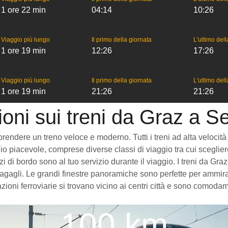
1 ore 22 min
04:14
10:26
Viaggio più lungo
Il primo della giornata
L'ultimo del
1 ore 19 min
12:26
17:26
Viaggio più lungo
Il primo della giornata
L'ultimo del
1 ore 19 min
21:26
21:26
ioni sui treni da Graz a 
dere un treno veloce e moderno. Tutti i treni ad alta velocità che
o piacevole, comprese diverse classi di viaggio tra cui scegliere
vizi di bordo sono al tuo servizio durante il viaggio. I treni da
gagli. Le grandi finestre panoramiche sono perfette per ammirare
oni ferroviarie si trovano vicino ai centri città e sono comodame
100 km