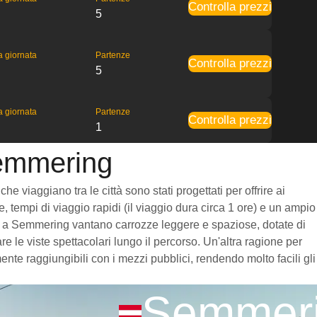
Controlla prezzi
5
la giornata
Partenze
Controlla prezzi
5
la giornata
Partenze
Controlla prezzi
1
Semmering
 viaggiano tra le città sono stati progettati per offrire ai
, tempi di viaggio rapidi (il viaggio dura circa 1 ore) e un ampio
 Graz a Semmering vantano carrozze leggere e spaziose, dotate di
 le viste spettacolari lungo il percorso. Un'altra ragione per
nte raggiungibili con i mezzi pubblici, rendendo molto facili gli
Semmer