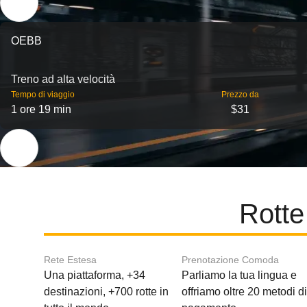
OEBB
Treno ad alta velocità
Tempo di viaggio
Prezzo da
1 ore 19 min
$31
Rotte
Rete Estesa
Prenotazione Comoda
Una piattaforma, +34
Parliamo la tua lingua e
destinazioni, +700 rotte in
offriamo oltre 20 metodi d