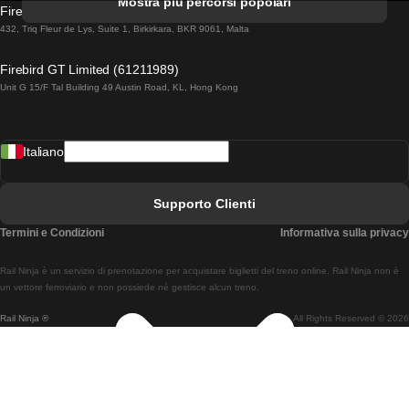
Mostra più percorsi popolari
Firebird GT Limited (OC 1451)
Treni Da Lisbona A Lagos
432, Triq Fleur de Lys, Suite 1, Birkirkara, BKR 9061, Malta
Treni Da Lagos A Lisbona
Firebird GT Limited (61211989)
Unit G 15/F Tal Building 49 Austin Road, KL, Hong Kong
Treni Da Lisbona A Madrid
Treni Da Madrid A Lisbona
Italiano
Treni Da Lisbona A Faro
Treni Da Faro A Lisbona
Supporto Clienti
Treni Da Lisbona A Coimbra
Termini e Condizioni
Informativa sulla privacy
Treni Da Coimbra A Lisbona
Rail Ninja è un servizio di prenotazione per acquistare biglietti del treno online. Rail Ninja non è
Treni Da Lisbon A Braga
un vettore ferroviario e non possiede né gestisce alcun treno.
Rail Ninja ®
All Rights Reserved © 2026
Treni Da Braga A Lisbona
Treni Da Porto A Coimbra
Treni Da Coimbra A Porto