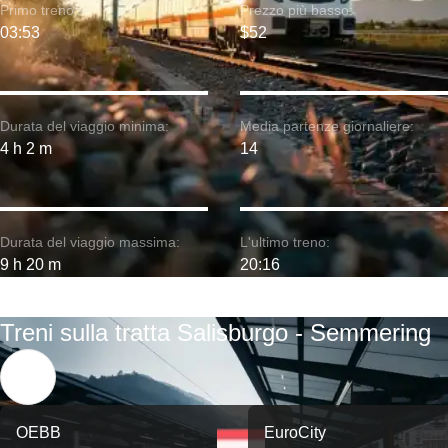
Primo treno:
Prezzo più basso:
03:53
$52
Durata del viaggio minima:
Media partenze giornaliere:
4 h 2 m
14
Durata del viaggio massima:
L'ultimo treno:
9 h 20 m
20:16
Treni sulla tratta Salisburgo - Semmering
OEBB
EuroCity