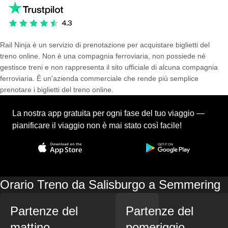
Rail Ninja è un servizio di prenotazione per acquistare biglietti del
treno online. Non è una compagnia ferroviaria, non possiede né
gestisce treni e non rappresenta il sito ufficiale di alcuna compagnia
ferroviaria. È un'azienda commerciale che rende più semplice
prenotare i biglietti del treno online.
La nostra app gratuita per ogni fase del tuo viaggio —
pianificare il viaggio non è mai stato così facile!
Orario Treno da Salisburgo a Semmering
Partenze del
Partenze del
mattino
pomeriggio