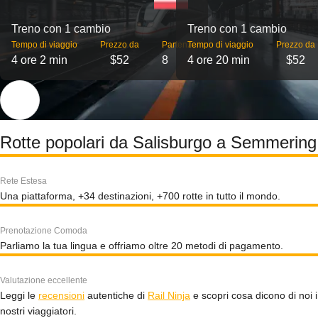
Treno con 1 cambio
Treno con 1 cambio
Tempo di viaggio
Prezzo da
Partenze
Tempo di viaggio
Prezzo da
4 ore 2 min
$52
8
4 ore 20 min
$52
Rotte popolari da Salisburgo a Semmering
Rete Estesa
Una piattaforma, +34 destinazioni, +700 rotte in tutto il mondo.
Prenotazione Comoda
Parliamo la tua lingua e offriamo oltre 20 metodi di pagamento.
Valutazione eccellente
Leggi le
recensioni
autentiche di
Rail Ninja
e scopri cosa dicono di noi i
nostri viaggiatori.