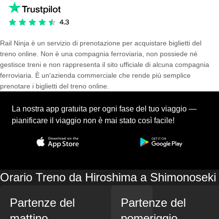
Rail Ninja è un servizio di prenotazione per acquistare biglietti del
treno online. Non è una compagnia ferroviaria, non possiede né
gestisce treni e non rappresenta il sito ufficiale di alcuna compagnia
ferroviaria. È un'azienda commerciale che rende più semplice
prenotare i biglietti del treno online.
La nostra app gratuita per ogni fase del tuo viaggio —
pianificare il viaggio non è mai stato così facile!
Orario Treno da Hiroshima a Shimonoseki
Partenze del
Partenze del
mattino
pomeriggio