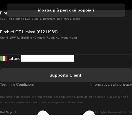
Treni Da Albufeira A Lisbona
Mostra più percorsi popolari
Firebird GT Limited (OC 1451)
Treni Da Lisbona A Lagos
432, Triq Fleur de Lys, Suite 1, Birkirkara, BKR 9061, Malta
Treni Da Lagos A Lisbona
Firebird GT Limited (61211989)
Unit G 15/F Tal Building 49 Austin Road, KL, Hong Kong
Treni Da Lisbona A Madrid
Treni Da Madrid A Lisbona
Italiano
Treni Da Lisbona A Faro
Treni Da Faro A Lisbona
Supporto Clienti
Treni Da Lisbona A Coimbra
Termini e Condizioni
Informativa sulla privacy
Treni Da Coimbra A Lisbona
Rail Ninja è un servizio di prenotazione per acquistare biglietti del treno online. Rail Ninja non è
Treni Da Lisbon A Braga
un vettore ferroviario e non possiede né gestisce alcun treno.
Rail Ninja ®
All Rights Reserved © 2026
Treni Da Braga A Lisbona
Treni Da Porto A Coimbra