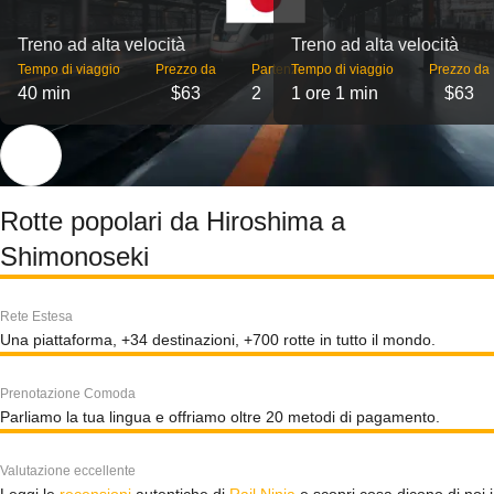
Treno ad alta velocità
Treno ad alta velocità
Tempo di viaggio
Prezzo da
Partenze
Tempo di viaggio
Prezzo da
40 min
$63
2
1 ore 1 min
$63
Rotte popolari da Hiroshima a
Shimonoseki
Rete Estesa
Una piattaforma, +34 destinazioni, +700 rotte in tutto il mondo.
Prenotazione Comoda
Parliamo la tua lingua e offriamo oltre 20 metodi di pagamento.
Valutazione eccellente