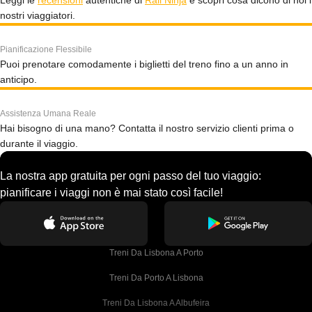
Leggi le
recensioni
autentiche di
Rail Ninja
e scopri cosa dicono di noi i
nostri viaggiatori.
Pianificazione Flessibile
Puoi prenotare comodamente i biglietti del treno fino a un anno in
anticipo.
Assistenza Umana Reale
Hai bisogno di una mano? Contatta il nostro servizio clienti prima o
durante il viaggio.
La nostra app gratuita per ogni passo del tuo viaggio:
pianificare i viaggi non è mai stato così facile!
Treni Da Lisbona A Porto
Treni Da Porto A Lisbona
Treni Da Lisbona A Albufeira