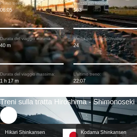
Primo treno:
Prezzo più basso:
06:05
$63
Durata del viaggio minima:
Media partenze giornaliere:
40 m
24
Durata del viaggio massima:
L'ultimo treno:
1 h 17 m
22:07
Treni sulla tratta Hiroshima - Shimonoseki
Hikari Shinkansen
Kodama Shinkansen