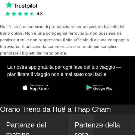
Rail Ninja è un servizio di prenotazione per acquistare biglietti del
treno online. Non è una compagnia ferroviaria, non possiede né
gestisce treni e non rappresenta il sito ufficiale di alcuna compagnia
ferroviaria. È un'azienda commerciale che rende più semplice
prenotare i biglietti del treno online.
La nostra app gratuita per ogni fase del tuo viaggio —
pianificare il viaggio non è mai stato così facile!
Orario Treno da Huế a Thap Cham
Partenze del
Partenze della
mattino
sera