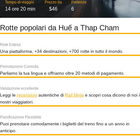
Tempo di viaggio
Prezzo da
Partenze
14 ore 20 min
$46
6
Rotte popolari da Huế a Thap Cham
Rete Estesa
Una piattaforma, +34 destinazioni, +700 rotte in tutto il mondo.
Prenotazione Comoda
Parliamo la tua lingua e offriamo oltre 20 metodi di pagamento.
Valutazione eccellente
Leggi le
recensioni
autentiche di
Rail Ninja
e scopri cosa dicono di noi i
nostri viaggiatori.
Pianificazione Flessibile
Puoi prenotare comodamente i biglietti del treno fino a un anno in
anticipo.