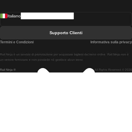
Treni Da Madrid A Lisbona
Italiano
Treni Da Lisbona A Faro
Treni Da Faro A Lisbona
Supporto Clienti
Treni Da Lisbona A Coimbra
Termini e Condizioni
Informativa sulla privacy
Treni Da Coimbra A Lisbona
Rail Ninja è un servizio di prenotazione per acquistare biglietti del treno online. Rail Ninja non è
Treni Da Lisbon A Braga
un vettore ferroviario e non possiede né gestisce alcun treno.
Rail Ninja ®
All Rights Reserved © 2026
Treni Da Braga A Lisbona
Treni Da Porto A Coimbra
Treni Da Coimbra A Porto
Treni Da Barcellona A Madrid
Treni Da Madrid A Barcellona
Treni Da Barcellona A Valencia