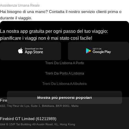
Assistenza Umana Reale
Hai bisogno di una mano? Contatta il nostro servizio clienti prima o
durante il viaggio.
La nostra app gratuita per ogni passo del tuo viaggio:
pianificare i viaggi non è mai stato così facile!
Treni Da Lisbona A Porto
Treni Da Porto A Lisbona
Treni Da Lisbona A Albufeira
Treni Da Albufeira A Lisbona
Mostra più percorsi popolari
Firebird GT Limited (OC 1451)
Treni Da Lisbona A Lagos
432, Triq Fleur de Lys, Suite 1, Birkirkara, BKR 9061, Malta
Treni Da Lagos A Lisbona
Firebird GT Limited (61211989)
Unit G 15/F Tal Building 49 Austin Road, KL, Hong Kong
Treni Da Lisbona A Madrid