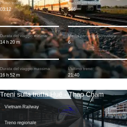
Primo treno:
Prezzo più basso:
03:12
$46
Durata del viaggio minima:
Media partenze giornaliere:
14 h 20 m
6
Durata del viaggio massima:
L'ultimo treno:
16 h 52 m
21:40
Treni sulla tratta Huế - Thap Cham
Vietnam Railway
Treno regionale