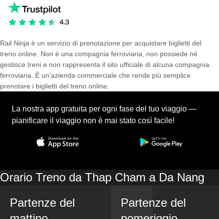
Rail Ninja è un servizio di prenotazione per acquistare biglietti del
treno online. Non è una compagnia ferroviaria, non possiede né
gestisce treni e non rappresenta il sito ufficiale di alcuna compagnia
ferroviaria. È un'azienda commerciale che rende più semplice
prenotare i biglietti del treno online.
La nostra app gratuita per ogni fase del tuo viaggio —
pianificare il viaggio non è mai stato così facile!
Orario Treno da Thap Cham a Da Nang
Partenze del
Partenze del
mattino
pomeriggio