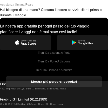
Assistenza Umana Reale
Hai bisogno di una mano? Contatta il nostro servizio clienti prima o
durante il viaggio.
La nostra app gratuita per ogni passo del tuo viaggio:
pianificare i viaggi non è mai stato così facile!
Treni Da Lisbona A Porto
Treni Da Porto A Lisbona
Treni Da Lisbona A Albufeira
Treni Da Albufeira A Lisbona
Mostra più percorsi popolari
Firebird GT Limited (OC 1451)
Treni Da Lisbona A Lagos
432, Triq Fleur de Lys, Suite 1, Birkirkara, BKR 9061, Malta
Treni Da Lagos A Lisbona
Firebird GT Limited (61211989)
Unit G 15/F Tal Building 49 Austin Road, KL, Hong Kong
Treni Da Lisbona A Madrid