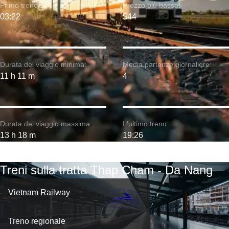
Primo treno:
Prezzo più basso:
03:22
$44
Durata del viaggio minima:
Media partenze giornaliere:
11 h 11 m
4
Durata del viaggio massima:
L'ultimo treno:
13 h 18 m
19:26
Treni sulla tratta Thap Cham - Da Nang
Vietnam Railway
Treno regionale