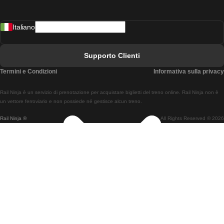
Treni Da Madrid A Lisbona
Italiano
Treni Da Lisbona A Faro
Treni Da Faro A Lisbona
Supporto Clienti
Treni Da Lisbona A Coimbra
Termini e Condizioni
Informativa sulla privacy
Treni Da Coimbra A Lisbona
Rail Ninja è un servizio di prenotazione per acquistare biglietti del treno online. Rail Ninja non è
Treni Da Lisbon A Braga
un vettore ferroviario e non possiede né gestisce alcun treno.
Rail Ninja ®
All Rights Reserved © 2026
Treni Da Braga A Lisbona
Treni Da Porto A Coimbra
Treni Da Coimbra A Porto
Treni Da Barcellona A Madrid
Treni Da Madrid A Barcellona
Treni Da Barcellona A Valencia