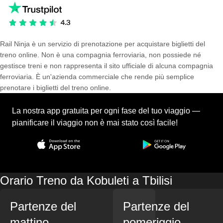
Rail Ninja è un servizio di prenotazione per acquistare biglietti del
treno online. Non è una compagnia ferroviaria, non possiede né
gestisce treni e non rappresenta il sito ufficiale di alcuna compagnia
ferroviaria. È un'azienda commerciale che rende più semplice
prenotare i biglietti del treno online.
La nostra app gratuita per ogni fase del tuo viaggio —
pianificare il viaggio non è mai stato così facile!
Orario Treno da Kobuleti a Tbilisi
Partenze del
Partenze del
mattino
pomeriggio