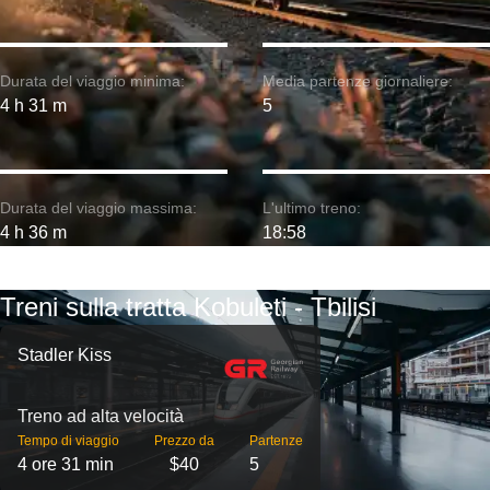
Durata del viaggio minima:
Media partenze giornaliere:
4 h 31 m
5
Durata del viaggio massima:
L'ultimo treno:
4 h 36 m
18:58
Treni sulla tratta Kobuleti - Tbilisi
Stadler Kiss
Treno ad alta velocità
Tempo di viaggio
Prezzo da
Partenze
4 ore 31 min
$40
5