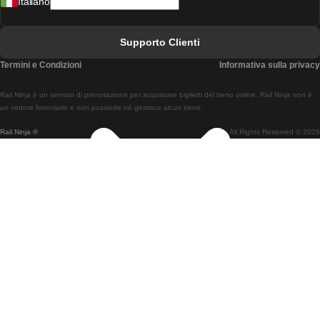
Italiano
Treni Da Lisbona A Faro
Treni Da Faro A Lisbona
Supporto Clienti
Treni Da Lisbona A Coimbra
Termini e Condizioni
Informativa sulla privacy
Treni Da Coimbra A Lisbona
Rail Ninja è un servizio di prenotazione per acquistare biglietti del treno online. Rail Ninja non è
Treni Da Lisbon A Braga
un vettore ferroviario e non possiede né gestisce alcun treno.
Rail Ninja ®
All Rights Reserved © 2026
Treni Da Braga A Lisbona
Treni Da Porto A Coimbra
Treni Da Coimbra A Porto
Treni Da Barcellona A Madrid
Treni Da Madrid A Barcellona
Treni Da Barcellona A Valencia
Treni Da Valencia A Barcellona
Treni Da Barcellona A Parigi