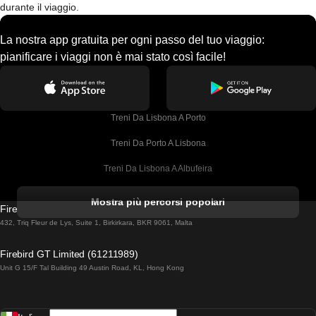
durante il viaggio.
La nostra app gratuita per ogni passo del tuo viaggio:
pianificare i viaggi non è mai stato così facile!
Treni Da Lisbona A Porto
Treni Da Porto A Lisbona
Treni Da Lisbona A Albufeira
Treni Da Albufeira A Lisbona
Mostra più percorsi popolari
Firebird GT Limited (OC 1451)
Treni Da Lisbona A Lagos
432, Triq Fleur de Lys, Suite 1, Birkirkara, BKR 9061, Malta
Treni Da Lagos A Lisbona
Firebird GT Limited (61211989)
Unit G 15/F Tal Building 49 Austin Road, KL, Hong Kong
Treni Da Lisbona A Madrid
Treni Da Madrid A Lisbona