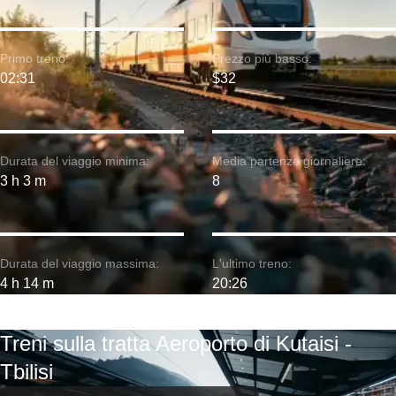
Primo treno:
Prezzo più basso:
02:31
$32
Durata del viaggio minima:
Media partenze giornaliere:
3 h 3 m
8
Durata del viaggio massima:
L'ultimo treno:
4 h 14 m
20:26
Treni sulla tratta Aeroporto di Kutaisi -
Tbilisi