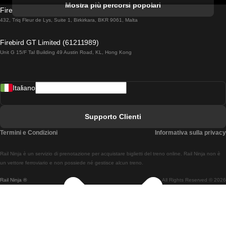
Mostra più percorsi popolari
Firebird GT Limited (OC 1451)
Treni Da Lisbona A Lagos
432, Triq Fleur de Lys, Suite 1, Birkirkara, BKR 9061, Malta
Treni Da Lagos A Lisbona
Firebird GT Limited (61211989)
Unit G 15/F Tal Building 49 Austin Road, KL, Hong Kong
Treni Da Lisbona A Madrid
Treni Da Madrid A Lisbona
Italiano
Treni Da Lisbona A Faro
Treni Da Faro A Lisbona
Supporto Clienti
Treni Da Lisbona A Coimbra
Termini e Condizioni
Informativa sulla privacy
Treni Da Coimbra A Lisbona
Rail Ninja è un servizio di prenotazione per acquistare biglietti del treno online. Rail Ninja non è
Treni Da Lisbon A Braga
un vettore ferroviario e non possiede né gestisce alcun treno.
Rail Ninja ®
All Rights Reserved © 2026
Treni Da Braga A Lisbona
Treni Da Porto A Coimbra
Treni Da Coimbra A Porto