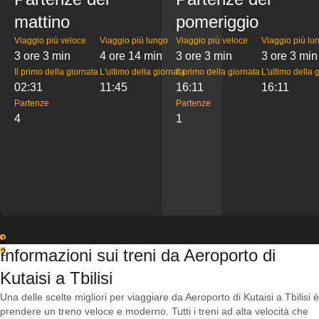
mattino
pomeriggio
Viaggio più veloce
Viaggio più lungo
Viaggio più veloce
Viaggio più lu
3 ore 3 min
4 ore 14 min
3 ore 3 min
3 ore 3 min
Il primo della giornata
L'ultimo della giornata
Il primo della giornata
L'ultimo della 
02:31
11:45
16:11
16:11
Partenze
Partenze
4
1
1
Informazioni sui treni da Aeroporto di
2
Kutaisi a Tbilisi
Una delle scelte migliori per viaggiare da Aeroporto di Kutaisi a Tbilisi è
prendere un treno veloce e moderno. Tutti i treni ad alta velocità che