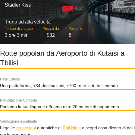
Stadler Kiss
Treno ad alta velocità
Tempo di viaggio
Prezzo da
Partenze
3 ore 3 min
$32
8
Rotte popolari da Aeroporto di Kutaisi a
Tbilisi
Rete Estesa
Una piattaforma, +34 destinazioni, +700 rotte in tutto il mondo.
Prenotazione Comoda
Parliamo la tua lingua e offriamo oltre 20 metodi di pagamento.
Valutazione eccellente
Leggi le
recensioni
autentiche di
Rail Ninja
e scopri cosa dicono di noi i
nostri viaggiatori.