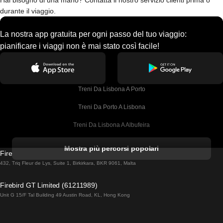
Hai bisogno di una mano? Contatta il nostro servizio clienti prima o
durante il viaggio.
La nostra app gratuita per ogni passo del tuo viaggio:
pianificare i viaggi non è mai stato così facile!
Treni Da Lisbona A Porto
Treni Da Porto A Lisbona
Treni Da Lisbona A Albufeira
Treni Da Albufeira A Lisbona
Mostra più percorsi popolari
Firebird GT Limited (OC 1451)
Treni Da Lisbona A Lagos
432, Triq Fleur de Lys, Suite 1, Birkirkara, BKR 9061, Malta
Treni Da Lagos A Lisbona
Firebird GT Limited (61211989)
Unit G 15/F Tal Building 49 Austin Road, KL, Hong Kong
Treni Da Lisbona A Madrid
Treni Da Madrid A Lisbona