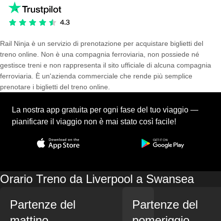
Rail Ninja è un servizio di prenotazione per acquistare biglietti del
treno online. Non è una compagnia ferroviaria, non possiede né
gestisce treni e non rappresenta il sito ufficiale di alcuna compagnia
ferroviaria. È un'azienda commerciale che rende più semplice
prenotare i biglietti del treno online.
La nostra app gratuita per ogni fase del tuo viaggio —
pianificare il viaggio non è mai stato così facile!
Orario Treno da Liverpool a Swansea
Partenze del
Partenze del
mattino
pomeriggio