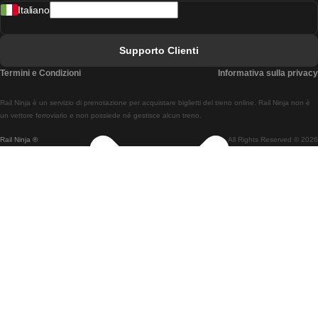
Italiano
Treni Da Lisbona A Faro
Treni Da Faro A Lisbona
Supporto Clienti
Treni Da Lisbona A Coimbra
Termini e Condizioni
Informativa sulla privacy
Treni Da Coimbra A Lisbona
Rail Ninja è un servizio di prenotazione per acquistare biglietti del treno online. Rail Ninja non è
Treni Da Lisbon A Braga
un vettore ferroviario e non possiede né gestisce alcun treno.
Rail Ninja ®
All Rights Reserved © 2026
Treni Da Braga A Lisbona
Treni Da Porto A Coimbra
Treni Da Coimbra A Porto
Treni Da Barcellona A Madrid
Treni Da Madrid A Barcellona
Treni Da Barcellona A Valencia
Treni Da Valencia A Barcellona