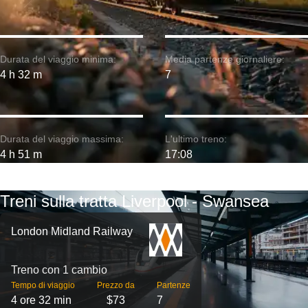
Durata del viaggio minima:
Media partenze giornaliere:
4 h 32 m
7
Durata del viaggio massima:
L'ultimo treno:
4 h 51 m
17:08
Treni sulla tratta Liverpool - Swansea
London Midland Railway
Treno con 1 cambio
Tempo di viaggio
Prezzo da
Partenze
4 ore 32 min
$73
7